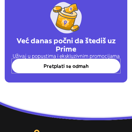
Već danas počni da štediš uz
Prime
Uživaj u popustima i ekskluzivnim promocijama
Pretplati se odmah