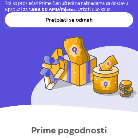
Toliko prosječan Prime član uštedi na naknadama za dostavu
Isprobaj za
1.999,00 AMD/mjesec
. Otkaži bilo kada.
Pretplati se odmah
Prime pogodnosti