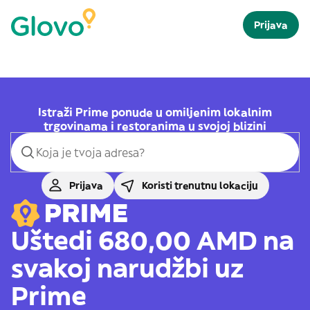
Prijava
Istraži Prime ponude u omiljenim lokalnim
trgovinama i restoranima u svojoj blizini
Prijava
Koristi trenutnu lokaciju
Uštedi 680,00 AMD na
svakoj narudžbi uz
Prime