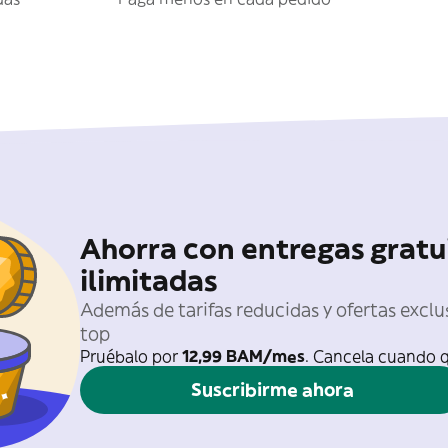
Ahorra con entregas gratu
ilimitadas
Además de tarifas reducidas y ofertas exclu
top
Pruébalo por
12,99 BAM/mes
. Cancela cuando q
Suscribirme ahora