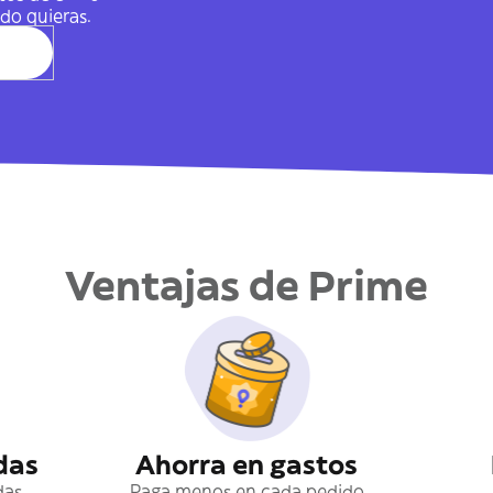
do quieras.
Ventajas de Prime
das
Ahorra en gastos
das
Paga menos en cada pedido