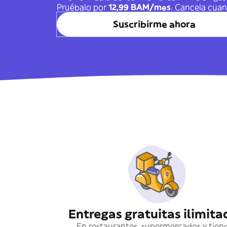
Pruébalo por
12,99 BAM/mes
. Cancela cuan
Suscribirme ahora
Entregas gratuitas ilimita
En restaurantes, supermercados y tien