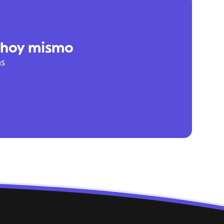
 hoy mismo
as