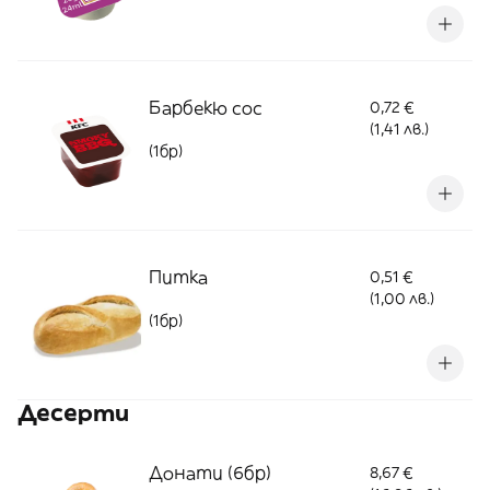
Барбекю сос
0,72 €
(1,41 лв.)
(1бр)
Питка
0,51 €
(1,00 лв.)
(1бр)
Десерти
Донати (6бр)
8,67 €