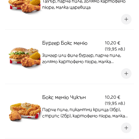
Тауър, парче пиле, голямо картофено
пюре, малка царевица
Бургер Бокс меню
10,20 €
(19,95 лв.)
Зингер или филе бургер, парче пиле,
голямо картофено пюре, малка
царевица
Бокс меню Чикън
10,20 €
(19,95 лв.)
Парче пиле, пикантни крилца (3бр),
стрипс (2бр), картофено пюре, малка
царевица