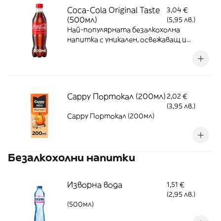
Coca-Cola Original Taste
3,04 €
(500мл)
(5,95 лв.)
Най-популярната безалкохолна
напитка с уникален, освежаващ и
страхотен Coca-Cola вкус с
естествени аромати и без
консерванти
Cappy Портокал (200мл)
2,02 €
(3,95 лв.)
Cappy Портокал (200мл)
Безалкохолни напитки
Изворна вода
1,51 €
(2,95 лв.)
(500мл)