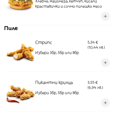
Хлебче, майонеза, кетчуп, кисели
краставички и сочно пилешко месо
Пиле
Стрипс
5,34 €
(10,44 лв.)
Избери 3бр, 5бр или 8бр
Пикантни крилца
3,55 €
(6,94 лв.)
Избери 3бр, 5бр или 8бр