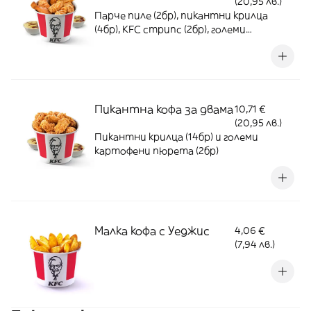
(20,95 лв.)
Парче пиле (2бр), пикантни крилца
(4бр), KFC стрипс (2бр), големи
картофени пюрета (2бр)
Пикантна кофа за двама
10,71 €
(20,95 лв.)
Пикантни крилца (14бр) и големи
картофени пюрета (2бр)
Малка кофа с Уеджис
4,06 €
(7,94 лв.)