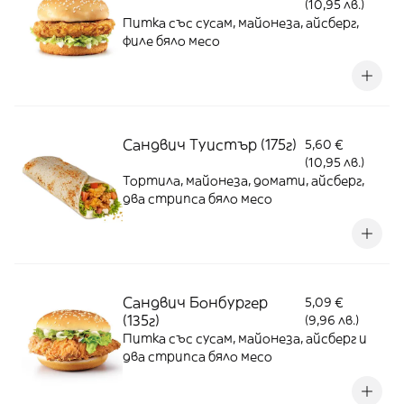
(10,95 лв.)
Питка със сусам, майонеза, айсберг,
филе бяло месо
Сандвич Туистър (175г)
5,60 €
(10,95 лв.)
Тортила, майонеза, домати, айсберг,
два стрипса бяло месо
Сандвич Бонбургер
5,09 €
(135г)
(9,96 лв.)
Питка със сусам, майонеза, айсберг и
два стрипса бяло месо