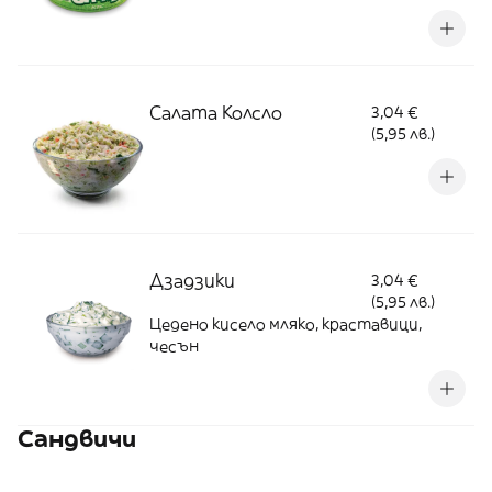
Салата Колсло
3,04 €
(5,95 лв.)
Дзадзики
3,04 €
(5,95 лв.)
Цедено кисело мляко, краставици,
чесън
Сандвичи