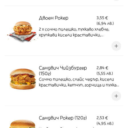
Двоен Рокер
3,55 €
(6,94 лв.)
2 х сочно пилешко, пухкаво хлебче,
хрупкави кисели краставички,
майонеза и кечтуп
Сандвич Чийзбургер
2,84 €
(150г)
(5,55 лв.)
Сочно пилешко, слайс чедър, кисели
краставички, кетчуп, горчица и пухкава
питка
Сандвич Рокер (120г)
2,53 €
(4,95 лв.)