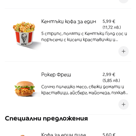
Кентъки кофа за един
5,99 €
(11,72 лв.)
5 стрипс, поляти с Кентъки Голд сос и
поръсени с кисели краставички и
златист лук, средни картофки
Рокер Фреш
2,99 €
(5,85 лв.)
Сочно пилешко месо, свежи домати и
краставици, айсберг, майонеза, пухкаво
хлебче
Специални предложения
Кофа за един пиле
5,60 €