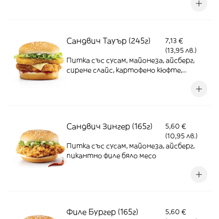
Сандвич Тауър (245г)
7,13 €
(13,95 лв.)
Питка със сусам, майонеза, айсберг,
сирене слайс, картофено кюфте,
кетчуп, бяло месо филе
Сандвич Зингер (165г)
5,60 €
(10,95 лв.)
Питка със сусам, майонеза, айсберг,
пикантно филе бяло месо
Филе Бургер (165г)
5,60 €