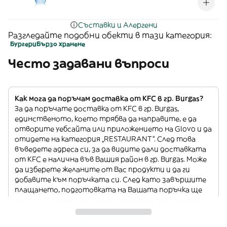
Съставки и Алергени
Разгледайте подобни обекти в тази категория:
Бургери
Бързо хранене
Често задавани въпроси
Как мога да поръчам доставка от KFC в гр. Burgas?
За да поръчате доставка от KFC в гр. Burgas,
единственото, което трябва да направите, е да
отворите уебсайта или приложението на Glovo и да
отидете на категория „RESTAURANT”. След това
въведете адреса си, за да видите дали доставката
от KFC е налична във Вашия район в гр. Burgas. Може
да изберете желаните от Вас продукти и да ги
добавите към поръчката си. След като завършите
плащането, подготовката на Вашата поръчка ще
започне и скоро след това наш куриер ще я донесе
директно до вратата Ви.