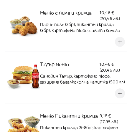
Меню с пиле и крилца
10,46 €
(20,46 лв.)
Парче пиле (2бр), пикантни крилца
(3бр), картофено пюре, салата Колсло
Тауър меню
10,46 €
(20,46 лв.)
Сандвич Тауър, картофено пюре,
газирана безалкохолна напитка (500мл)
Меню Пикантни крилца
9,18 €
(17,95 лв.)
Пикантни крилца (5-8бр), картофено