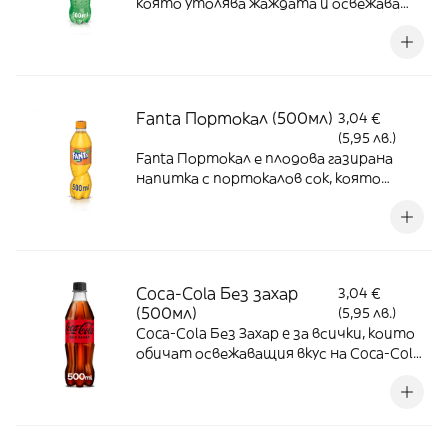
която утолява жаждата и освежава
със страхотен вкус на лимон и лайм
Fanta Портокал (500мл)
3,04 €
(5,95 лв.)
Fanta Портокал е плодова газирана
напитка с портокалов сок, която
oсвежава и предизвиква сетивата по
уникално приятен начин
Coca-Cola Без захар
3,04 €
(500мл)
(5,95 лв.)
Coca-Cola Без Захар e за всички, които
обичат освежаващия вкус на Coca-Cola,
но търсят напитка без калории