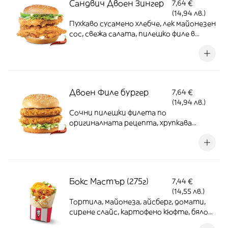
Сандвич Двоен Зингер
7,64 €
(14,94 лв.)
Пухкаво сусамено хлебче, лек майонезен
сос, свежа салата, пилешко филе в
пикантна марината (2бр)
Двоен Филе бургер
7,64 €
(14,94 лв.)
Сочни пилешки филета по
оригиналната рецепта, хрупкава
салата, лек майонезен сос и хлебче със
сусам
Бокс Мастър (275г)
7,44 €
(14,55 лв.)
Тортила, майонеза, айсберг, домати,
сирене слайс, картофено кюфте, бяло
месо филе