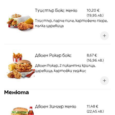
Туистър Бокс меню
10,20 €
(19,95 лв.)
Туистър, парче пиле, картофено пюре,
малка царевица
Двоен Рокер бокс
8,67 €
(16,96 лв.)
Двоен Рокер, 2 пикантни крилца,
царевица, картофки уеджис
Менюта
Двоен Зингер меню
11,48 €
(22,45 лв.)