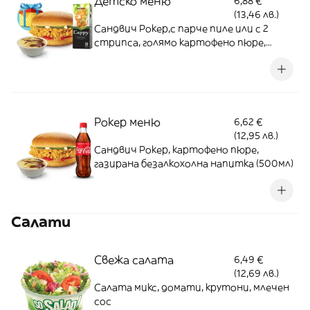
Детско меню
6,88 €
(13,46 лв.)
Сандвич Рокер,с парче пиле или с 2
стрипса, голямо картофено пюре,
натурален сок (200мл), играчка
Рокер меню
6,62 €
(12,95 лв.)
Сандвич Рокер, картофено пюре,
газирана безалкохолна напитка (500мл)
Салати
Свежа салата
6,49 €
(12,69 лв.)
Салата микс, домати, крутони, млечен
сос