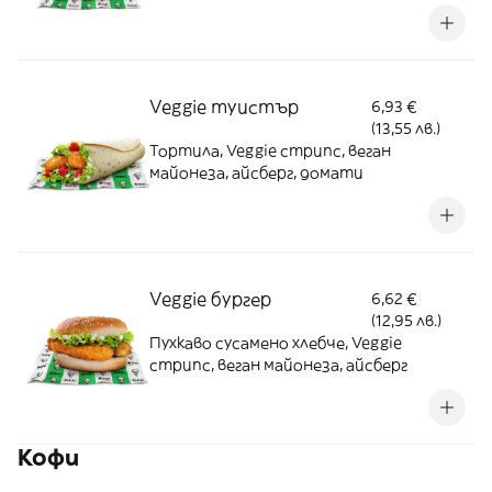
Veggie туистър
6,93 €
(13,55 лв.)
Тортила, Veggie стрипс, веган
майонеза, айсберг, домати
Veggie бургер
6,62 €
(12,95 лв.)
Пухкаво сусамено хлебче, Veggie
стрипс, веган майонеза, айсберг
Кофи