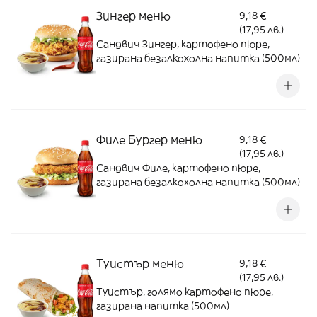
Зингер меню
9,18 €
(17,95 лв.)
Сандвич Зингер, картофено пюре,
газирана безалкохолна напитка (500мл)
Филе Бургер меню
9,18 €
(17,95 лв.)
Сандвич Филе, картофено пюре,
газирана безалкохолна напитка (500мл)
Туистър меню
9,18 €
(17,95 лв.)
Туистър, голямо картофено пюре,
газирана напитка (500мл)