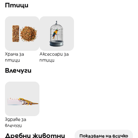
котки
котки
Птици
Храна за
Аксесоари за
птици
птици
Влечуги
Здраве за
влечуги
Дребни животни
Показване на всичко