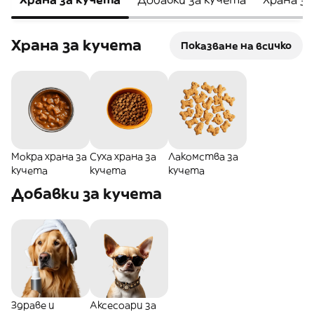
Храна за кучета
Показване на всичко
Мокра храна за
Суха храна за
Лакомства за
кучета
кучета
кучета
Добавки за кучета
Здраве и
Аксесоари за