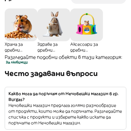
Храна за
Здраве за
Аксесоари за
дребни
дребни
дребни
животни
животни
животни
Разгледайте подобни обекти в тази категория:
За любимци
Често задавани въпроси
Какво мога да поръчам от Нечовешки магазин в гр.
Burgas?
Нечовешки магазин предлага голямо разнообразие
от продукти, които може да поръчате. Разгледайте
списъка с продукти и изберете какво искате да
поръчате от Нечовешки магазин.