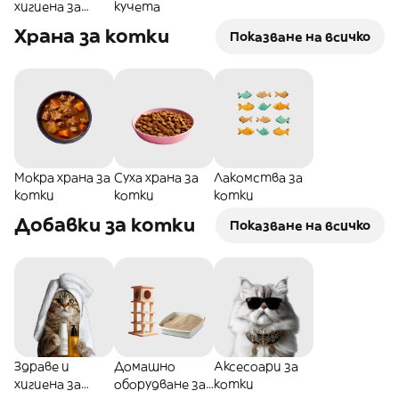
хигиена за
кучета
кучета
Храна за котки
Показване на всичко
Мокра храна за
Суха храна за
Лакомства за
котки
котки
котки
Добавки за котки
Показване на всичко
Здраве и
Домашно
Аксесоари за
хигиена за
оборудване за
котки