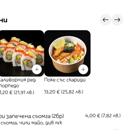
ни
Калифорния ред
Поке със скариди
торпедо
13,20 € (25,82 лв.)
1,20 € (21,91 лв.)
и запечена сьомга (2бр)
4,00 € (7,82 лв.)
 сьомга, чили майо, див лук