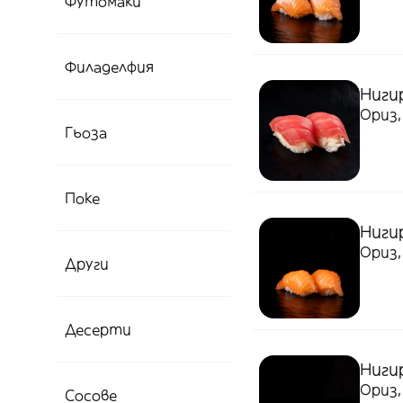
Футомаки
Филаделфия
Нигир
Ориз,
Гьоза
Поке
Нигир
Ориз,
Други
Десерти
Нигир
Ориз,
Сосове