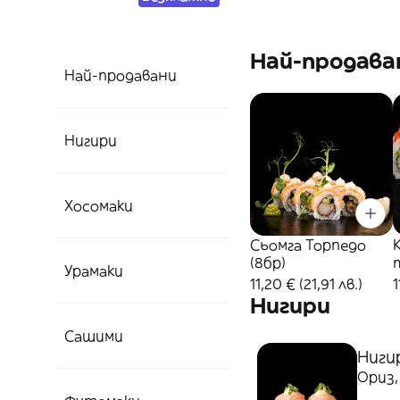
Най-продава
Най-продавани
Нигири
Хосомаки
Сьомга Торпедо
(8бр)
Урамаки
11,20 € (21,91 лв.)
1
Нигири
Сашими
Нигир
Ориз,