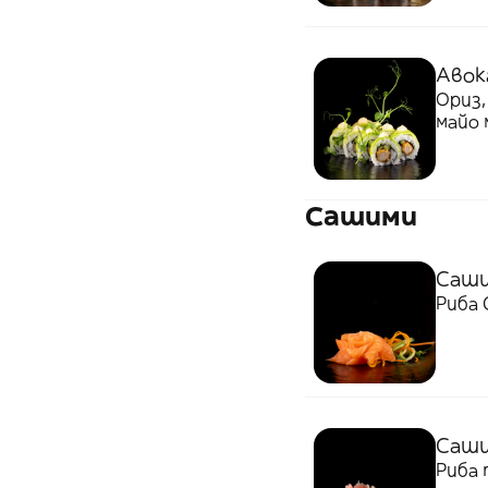
Авок
Ориз,
майо 
Сашими
Саши
Риба 
Саши
Риба