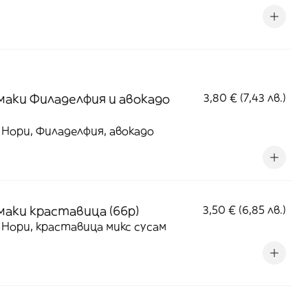
маки Филаделфия и авокадо
3,80 € (7,43 лв.)
 Нори, Филаделфия, авокадо
маки краставица (66p)
3,50 € (6,85 лв.)
 Нори, краставица микс сусам