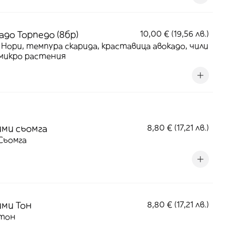
адо Торпедо (8бр)
10,00 € (19,56 лв.)
 Нори, темпура скарида, краставица авокадо, чили
микро растения
ми сьомга
8,80 € (17,21 лв.)
Сьомга
ми Тон
8,80 € (17,21 лв.)
 тон