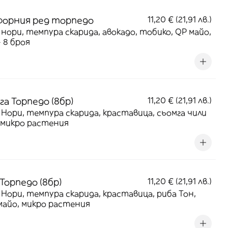
форния ред торпедо
11,20 € (21,91 лв.)
 нори, темпура скарида, авокадо, тобико, QP майо,
- 8 броя
а Торпедо (8бр)
11,20 € (21,91 лв.)
 Нори, темпура скарида, краставица, сьомга чили
 микро растения
Торпедо (8бр)
11,20 € (21,91 лв.)
 Нори, темпура скарида, краставица, риба Тон,
майо, микро растения