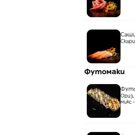
Саши
Скари
Футомаки
Футо
Ориз,
микс 