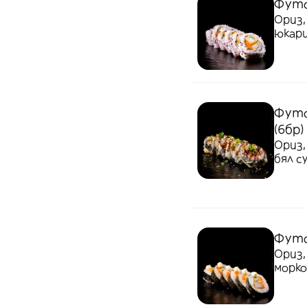
Футо
Ориз,
юкар
Футо
(6бр)
Ориз,
бял с
Футо
Ориз,
морко