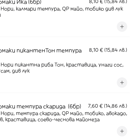
маки Ика (6бр)
8,10 € (15,84 лв.)
 Нори, калмари темпура, QP майо, тобико див лук
и
маки пикантенТон темпура
8,10 € (15,84 лв.)
 Нори пикантна риба Тон, краставица, унаги сос,
усам, див лук
маки темпура скарида (6бр)
7,60 € (14,86 лв.)
 Нори, темпура скарида, QP майо, тобико, авокадо,
в, краставица, соево-чеснова майонеза