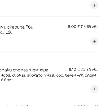
ми скарида Еби
8,00 € (15,65 лв.)
да Еби
маки сьомга темпура
8,10 € (15,84 лв.)
 нори, сьомга, авокадо, унаги сос, зелен лук, сусам
- 6 броя