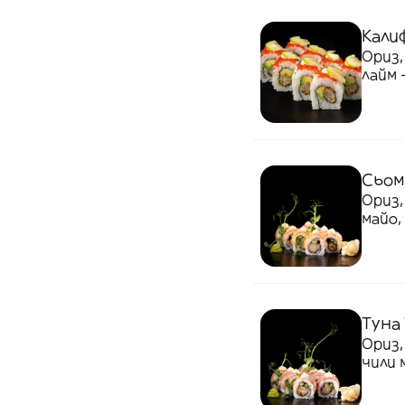
Кали
Ориз,
лайм 
Сьомг
Ориз,
майо,
Туна 
Ориз,
чили 