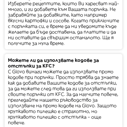
Изберете рецептите, които Ви харесват най-
много, и ги добавете към Вашата поръчка. Не
забравяйте за добавките, като например
вкусни картофки и сосове. Когато приключите
с поръчката си, е време да ни уведомите къде
желаете да бъде доставена, да платите и да
ни оставите да свършим останалото. Ще я
получите за нула време.
Можете ли да използвате кодове за
отстъпки за KFC?
С Glovo винаги можете да използвате промо
кодове при поръчки. Просто трябва да знаете
как да добавите Вашите кодове за отстъпки,
за да можете след това да ги използвате при
своите поръчки от KFC. За да научите повече,
прегледайте нашето ръководство за
използване на промо кодове на Glovo. Защото
хрупкавото пилешко е страхотно, но
хрупкавото пилешко с отстъпка – още
повече.