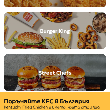
Burger King
Street Chefs
Поръчайте KFC в България
Kentucky Fried Chicken е името, което стои зад