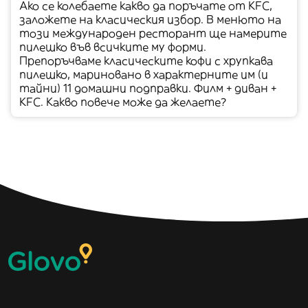
Ако се колебаете какво да поръчате от KFC,
заложете на класическия избор. В менюто на
този международен ресторант ще намерите
пилешко във всичките му форми.
Препоръчваме класическите кофи с хрупкава
пилешко, мариновано в характерните им (и
тайни) 11 домашни подправки. Филм + диван +
KFC. Какво повече може да желаете?