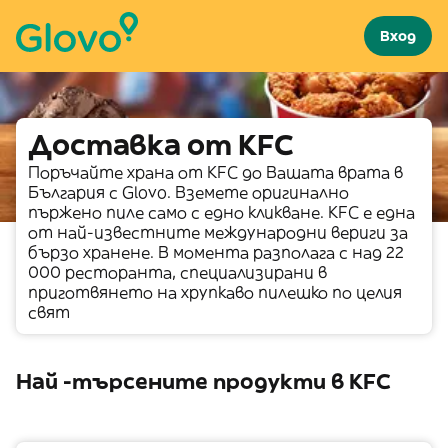
Вход
Доставка от KFC
Поръчайте храна от KFC до Вашата врата в
България с Glovo. Вземете оригинално
пържено пиле само с едно кликване. KFC е една
от най-известните международни вериги за
бързо хранене. В момента разполага с над 22
000 ресторанта, специализирани в
приготвянето на хрупкаво пилешко по целия
свят
Най -търсените продукти в KFC