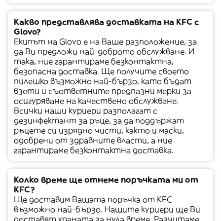
Какво представлява доставката на KFC с
Glovo?
Екипът на Glovo е на Ваше разположение, за
да Ви предложи най-доброто обслужване. И
така, ние гарантираме безконтактна,
безопасна доставка. Ще получите своето
пилешко възможно най-бързо, като бъдат
взети и съответните предпазни мерки за
осигуряване на качествено обслужване.
Всички наши куриери разполагат с
дезинфектант за ръце, за да поддържат
ръцете си изрядно чисти, както и маски,
одобрени от здравните власти, а ние
гарантираме безконтактна доставка.
Колко време ще отнеме поръчката ми от
KFC?
Ще доставим Вашата поръчка от KFC
възможно най-бързо. Нашите куриери ще Ви
доставят храната за нула време. Разчитаме