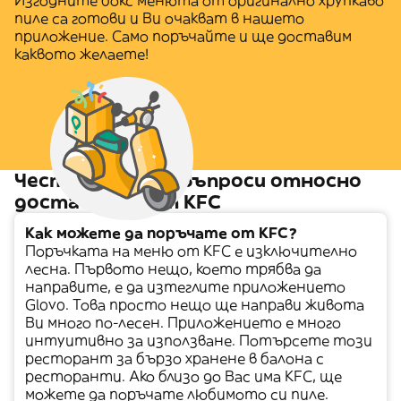
Изгодните бокс менюта от оригинално хрупкаво
пиле са готови и Ви очакват в нашето
приложение. Само поръчайте и ще доставим
каквото желаете!
Често задавани въпроси относно
доставката от KFC
Как можете да поръчате от KFC?
Поръчката на меню от KFC е изключително
лесна. Първото нещо, което трябва да
направите, е да изтеглите приложението
Glovo. Това просто нещо ще направи живота
Ви много по-лесен. Приложението е много
интуитивно за използване. Потърсете този
ресторант за бързо хранене в балона с
ресторанти. Ако близо до Вас има KFC, ще
можете да поръчате любимото си пиле.