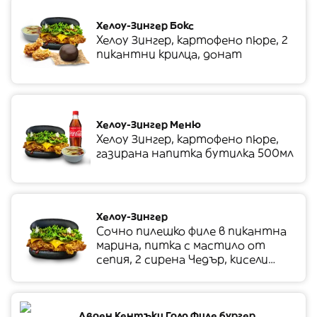
Хелоу-Зингер Бокс
Хелоу Зингер, картофено пюре, 2
пикантни крилца, донат
Хелоу-Зингер Меню
Хелоу Зингер, картофено пюре,
газирана напитка бутилка 500мл
Хелоу-Зингер
Сочно пилешко филе в пикантна
марина, питка с мастило от
сепия, 2 сирена Чедър, кисели
краставички, пържен лук, свежа
салата, барбекю сос, майонеза
Двоен Кентъки Голд Филе бургер