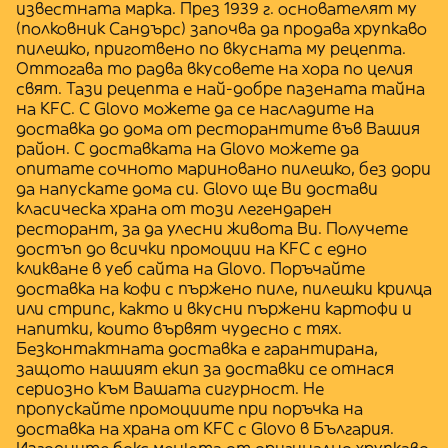
известната марка. През 1939 г. основателят му
(полковник Сандърс) започва да продава хрупкаво
пилешко, приготвено по вкусната му рецепта.
Оттогава то радва вкусовете на хора по целия
свят. Тази рецепта е най-добре пазената тайна
на KFC. С Glovo можете да се насладите на
доставка до дома от ресторантите във Вашия
район. С доставката на Glovo можете да
опитате сочното мариновано пилешко, без дори
да напускате дома си. Glovo ще Ви достави
класическа храна от този легендарен
ресторант, за да улесни живота Ви. Получете
достъп до всички промоции на KFC с едно
кликване в уеб сайта на Glovo. Поръчайте
доставка на кофи с пържено пиле, пилешки крилца
или стрипс, както и вкусни пържени картофи и
напитки, които вървят чудесно с тях.
Безконтактната доставка е гарантирана,
защото нашият екип за доставки се отнася
сериозно към Вашата сигурност. Не
пропускайте промоциите при поръчка на
доставка на храна от KFC с Glovo в България.