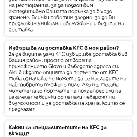
на ресторанта, за да подготвим
експедитивно Вашата поръчка за бързо
хранене. Всички работим заедно, за да Ви
предложим уникално обслужване и безопасна
доставка.
Извършва ли доставка KFC в моя район?
За да видите дали KFC извършва доставка във
Вашия район, просто отворете
приложението Glovo и въведете адреса си.
Ако виждате опцията да поръчате от KFC,
това означава, че можете да се насладите на
най-доброто пържено пиле. Ако не, тогава
можете да го поръчате на друг адрес или да
разгледате всички останали невероятни
възможности за доставка на храна, които се
предлагат
Какви са специалитетите на KFC за
вкъщи?