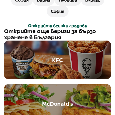
София
Варна
Пловдив
Бургас
София
Открийте всички градове
Открийте още вериги за бързо
хранене в България
KFC
McDonald's