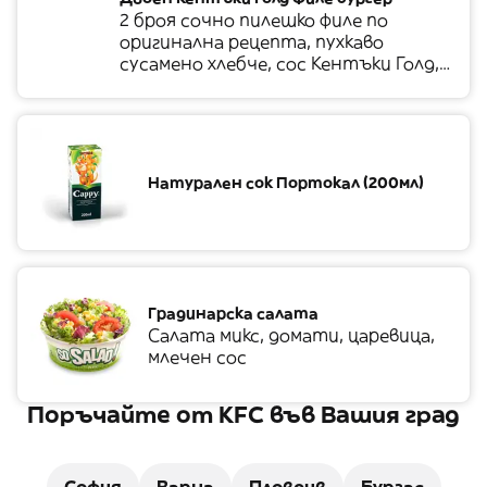
2 броя сочно пилешко филе по
оригинална рецепта, пухкаво
сусамено хлебче, сос Кентъки Голд,
сос Барбекю, кисели краставички,
резен домат, свежа салата
Натурален сок Портокал (200мл)
Градинарска салата
Салата микс, домати, царевица,
млечен сос
Поръчайте от KFC във Вашия град