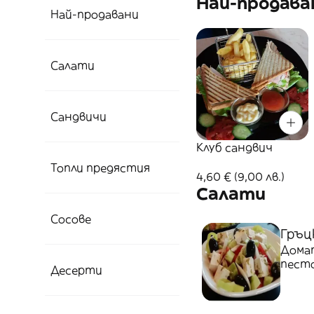
Най-продава
Най-продавани
Салати
Сандвичи
Клуб сандвич
Топли предястия
4,60 € (9,00 лв.)
Салати
Сосове
Гръцк
Домат
пест
Десерти