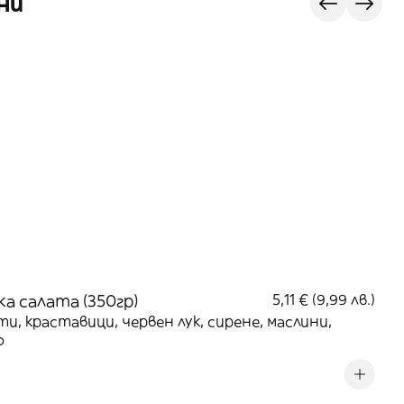
ни
а салата (350гр)
5,11 € (9,99 лв.)
и, краставици, червен лук, сирене, маслини,
о