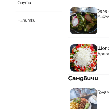
Смути
Зеле
Марул
Напитки
Шопс
Домат
Сандвичи
Голя