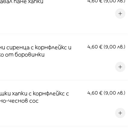
авал пaне хапки
4,60 € (9,00 лв.)
ни сиренца с корнфлейкс и
4,60 € (9,00 лв.)
ко от боровинки
шки хапки с корнфлейкс с
4,60 € (9,00 лв.)
но-чеснов сос