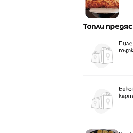
Топли предя
Пиле
пърж
Беко
карт