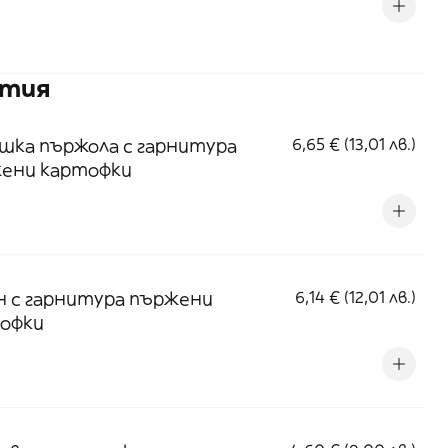
стия
шка пържола с гарнитура
6,65 € (13,01 лв.)
ени картофки
н с гарнитура пържени
6,14 € (12,01 лв.)
офки