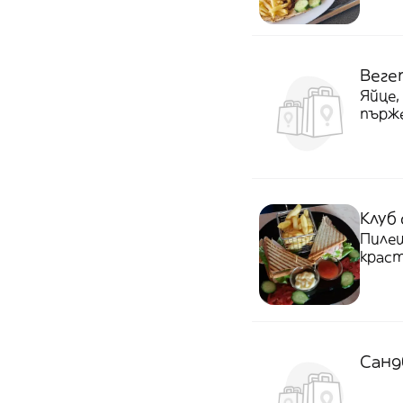
Веге
Яйце,
пърже
Клуб
Пилеш
краст
Санд