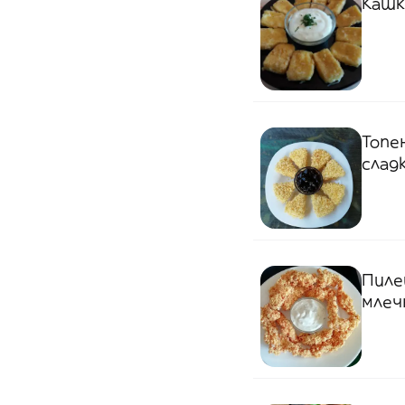
Кашк
Топе
слад
Пиле
млеч