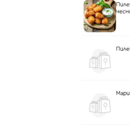
Пиле
чесн
Пиле
Мари