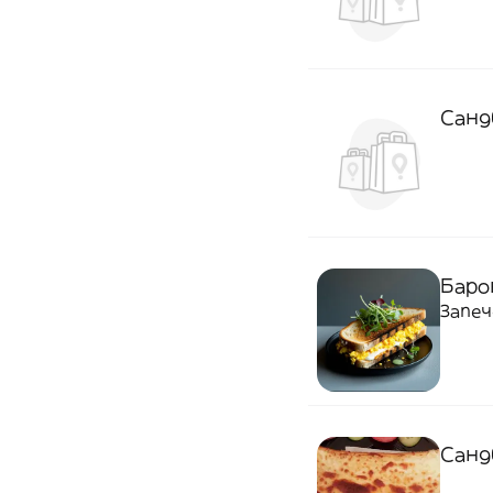
Санд
Баро
Запеч
Санд