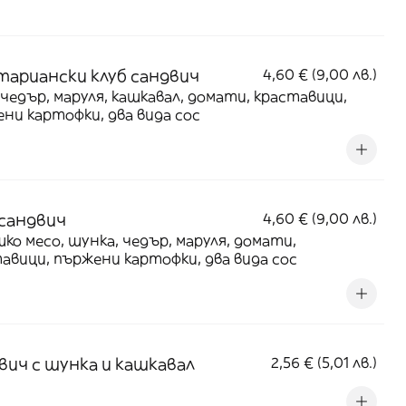
тариански клуб сандвич
4,60 € (9,00 лв.)
 чедър, маруля, кашкавал, домати, краставици,
ни картофки, два вида сос
 сандвич
4,60 € (9,00 лв.)
ко месо, шунка, чедър, маруля, домати,
авици, пържени картофки, два вида сос
вич с шунка и кашкавал
2,56 € (5,01 лв.)