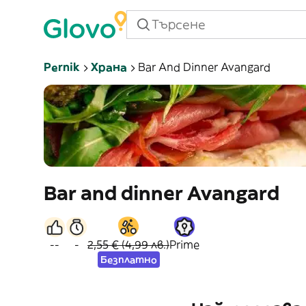
Pernik
Храна
Bar And Dinner Avangard
Bar and dinner Avangard
--
-
2,55 € (4,99 лв.)
Prime
Безплатно