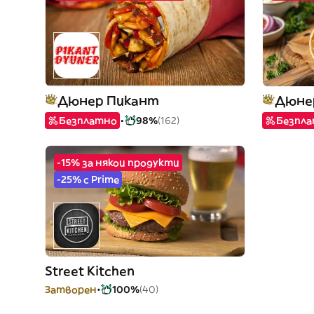
Дюнер Пикант
Безплатно
98%
(162)
Безпл
-15% за някои продукти
-25% с Prime
Street Kitchen
Затворен
100%
(40)