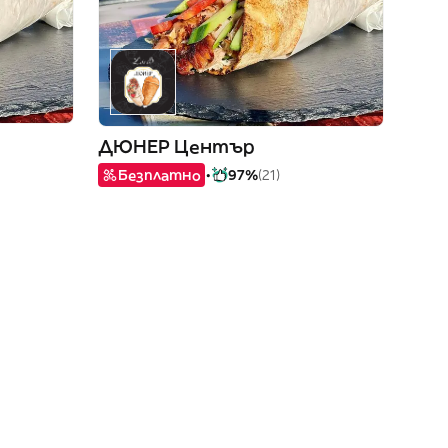
ДЮНЕР Център
Безплатно
97%
(21)