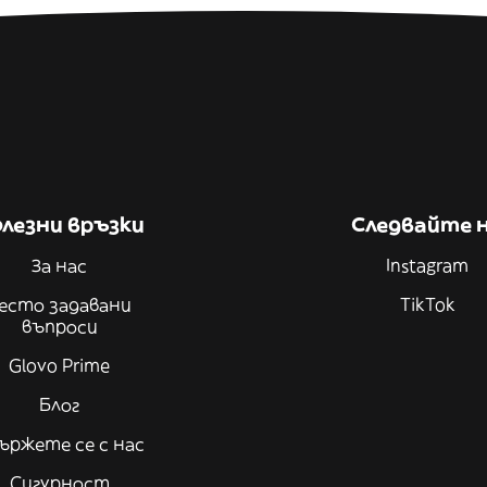
лезни връзки
Следвайте 
За нас
Instagram
есто задавани
TikTok
въпроси
Glovo Prime
Блог
ържете се с нас
Сигурност