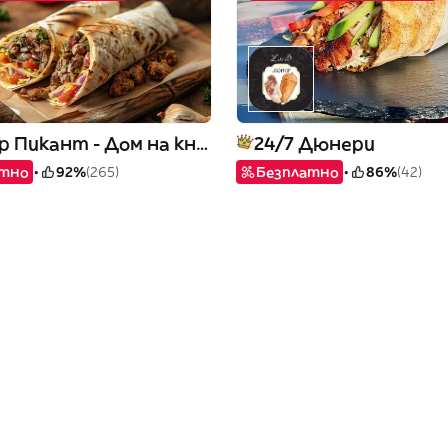
Дюнер Пикант - Дом на книгата
24/7 Дюнери
атно
92%
(265)
Безплатно
86%
(42)