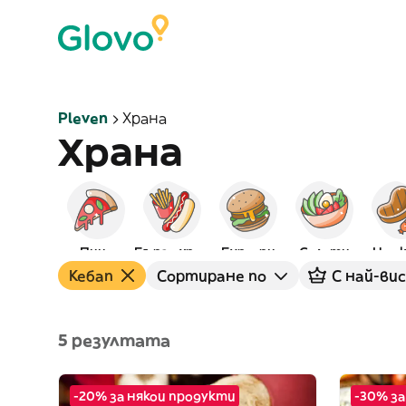
Pleven
Храна
Храна
Пица
Бързо хранене
Бургери
Салати
На с
Кебап
Сортиране по
С най-ви
5 резултата
-20% за някои продукти
-30% за