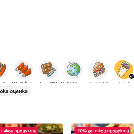
кара
Американска
Десерти
Международна
Сандвич
Кебап
сока оценка
 някои продукти
-20% за някои продукти