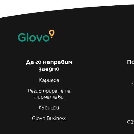
Да го направим
По
заедно
Кариера
Ч
Регистриране на
фирмата ви
Куриери
Glovo Business
Св