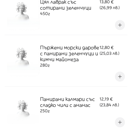
Цял лаврак със
13,80 €
сотирани зеленчуци
(26,99 лв.)
450г
Пържени морски дарове
12,80 €
с панирани зеленчуци и
(25,03 лв.)
кимчи майонеза
280г
Панирани калмари със
12,19 €
сладко чили с ананас
(23,84 лв.)
250г