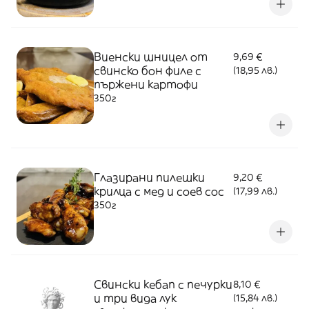
Виенски шницел от
9,69 €
свинско бон филе с
(18,95 лв.)
пържени картофи
350г
Глазирани пилешки
9,20 €
крилца с мед и соев сос
(17,99 лв.)
350г
Свински кебап с печурки
8,10 €
и три вида лук
(15,84 лв.)