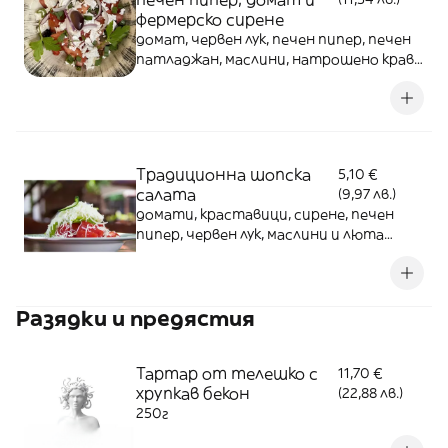
фермерско сирене
домат, червен лук, печен пипер, печен
патладжан, маслини, натрошено краве
сирене 350г
Традиционна шопска
5,10 €
салата
(9,97 лв.)
домати, краставици, сирене, печен
пипер, червен лук, маслини и люта
чушка - 350г
Разядки и предястия
Тартар от телешко с
11,70 €
хрупкав бекон
(22,88 лв.)
250г