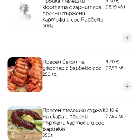
Тройка телешки
9,30 €
кюфтета с гарнитура
(18,19 лв.)
пресни пържени
картофи и сос Барбекю
300г
Пресен бекон на
9,20 €
джоспер с барбекю сос
(17,99 лв.)
250 гр.
Пресен телешки суджук
9,10 €
на скара с пресни
(17,80 лв.)
пържени картофи и сос
Барбекю
350г