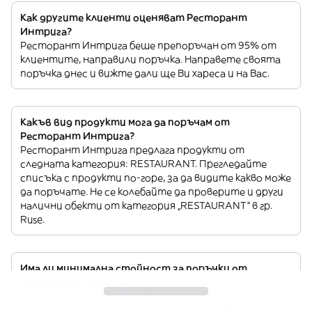
Как другите клиенти оценяват Ресторант
Интрига?
Ресторант Интрига беше препоръчан от 95% от
клиентите, направили поръчка. Направете своята
поръчка днес и вижте дали ще Ви хареса и на Вас.
Какъв вид продукти мога да поръчам от
Ресторант Интрига?
Ресторант Интрига предлага продукти от
следната категория: RESTAURANT. Прегледайте
списъка с продукти по-горе, за да видите какво може
да поръчате. Не се колебайте да проверите и други
налични обекти от категория „RESTAURANT“ в гр.
Ruse.
Има ли минимална стойност за поръчки от
Ресторант Интрига?
Има минимално количество за поръчки от
Ресторант Интрига. Но не се притеснявайте – ако