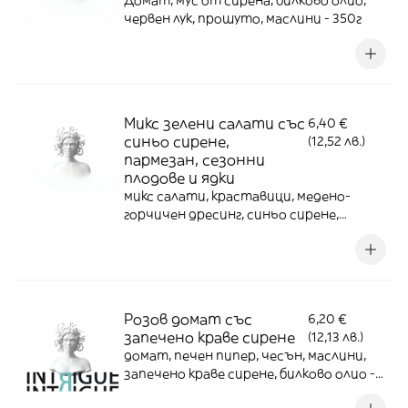
Домат, мус от сирена, билково олио,
червен лук, прошуто, маслини - 350г
Микс зелени салати със
6,40 €
синьо сирене,
(12,52 лв.)
пармезан, сезонни
плодове и ядки
микс салати, краставици, медено-
горчичен дресинг, синьо сирене,
пармезан, сезонни плодове, лешници,
чери домат - 350г
Розов домат със
6,20 €
запечено краве сирене
(12,13 лв.)
домат, печен пипер, чесън, маслини,
запечено краве сирене, билково олио -
350г