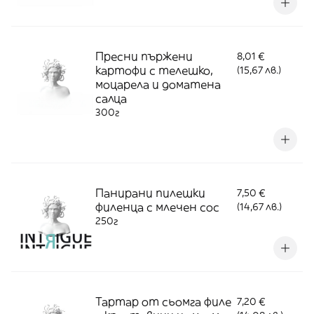
Пресни пържени
8,01 €
картофи с телешко,
(15,67 лв.)
моцарела и доматена
салца
300г
Панирани пилешки
7,50 €
филенца с млечен сос
(14,67 лв.)
250г
Тартар от сьомга филе
7,20 €