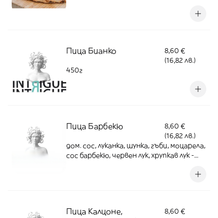
450г
Пица Бианко
8,60 €
(16,82 лв.)
450г
Пица Барбекю
8,60 €
(16,82 лв.)
дом. сос, луканка, шунка, гъби, моцарела,
сос барбекю, червен лук, хрупкав лук -
450г
Пица Калцоне,
8,60 €