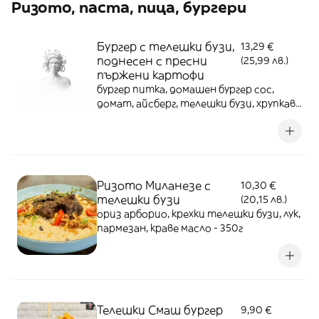
Ризото, паста, пицa, бургери
Бургер с телешки бузи,
13,29 €
поднесен с пресни
(25,99 лв.)
пържени картофи
бургер питка, домашен бургер сос,
домат, айсберг, телешки бузи, хрупкав
лук - 420г
Ризото Миланезе с
10,30 €
телешки бузи
(20,15 лв.)
ориз арборио, крехки телешки бузи, лук,
пармезан, краве масло - 350г
Телешки Смаш бургер
9,90 €