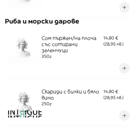
Риба и морски дарове
Сом пържен/на плоча
14,80 €
със сотирани
(28,95 лв.)
зеленчуци
350г
Скариди с билки и бяло
14,80 €
вино
(28,95 лв.)
250г