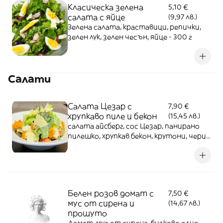
Класическа зелена
5,10 €
салата с яйце
(9,97 лв.)
Зелена салата, краставици, репички,
зелен лук, зелен чесън, яйце - 300 г
Салати
Салата Цезар с
7,90 €
хрупкаво пиле и бекон
(15,45 лв.)
салата айcберг, сос Цезар, панирано
пилешко, хрупкав бекон, крутони, чери
домат - 300 г
Белен розов домат с
7,50 €
мус от сирена и
(14,67 лв.)
прошуто