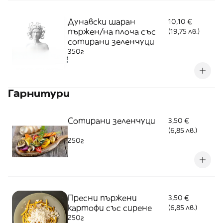
Дунавски шаран
10,10 €
пържен/на плоча със
(19,75 лв.)
сотирани зеленчуци
350г
Гарнитури
Сотирани зеленчуци
3,50 €
(6,85 лв.)
250г
Пресни пържени
3,50 €
картофи със сирене
(6,85 лв.)
250г