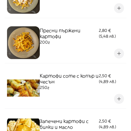
Пресни пържени
2,80 €
картофи
(5,48 лв.)
200г
Картофи соте с копър и
2,50 €
чесън
(4,89 лв.)
250г
Запечени картофи с
2,50 €
билки и масло
(4,89 лв.)