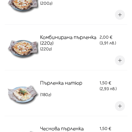
(200г)
Комбинирана пърленка
2,00 €
(220г)
(3,91 лв.)
(220г)
Пърленка натюр
1,50 €
(2,93 лв.)
(180г)
Чеснова пърленка
1,50 €