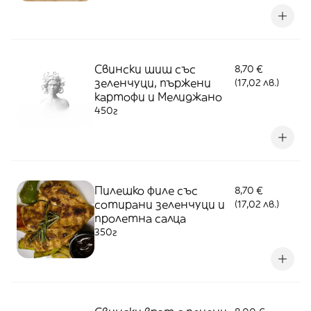
Свински шиш със
8,70 €
зеленчуци, пържени
(17,02 лв.)
картофи и Мелиджано
450г
Пилешко филе със
8,70 €
сотирани зеленчуци и
(17,02 лв.)
пролетна салца
350г