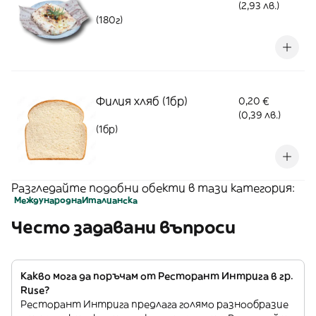
(2,93 лв.)
(180г)
Филия хляб (1бр)
0,20 €
(0,39 лв.)
(1бр)
Разгледайте подобни обекти в тази категория:
Международна
Италианскa
Често задавани въпроси
Какво мога да поръчам от Ресторант Интрига в гр.
Ruse?
Ресторант Интрига предлага голямо разнообразие