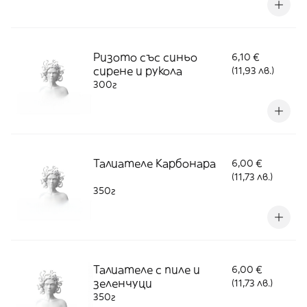
Ризото със синьо
6,10 €
сирене и рукола
(11,93 лв.)
300г
Талиателе Карбонара
6,00 €
(11,73 лв.)
350г
Талиателе с пиле и
6,00 €
зеленчуци
(11,73 лв.)
350г