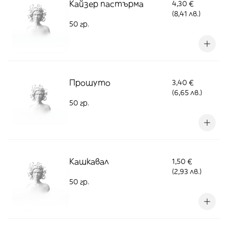
Кайзер пастърма
4,30 €
(8,41 лв.)
50 гр.
Прошуто
3,40 €
(6,65 лв.)
50 гр.
Кашкавал
1,50 €
(2,93 лв.)
50 гр.