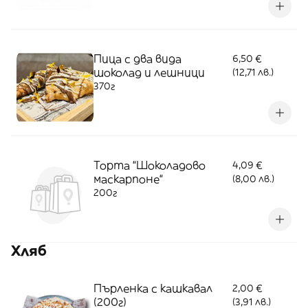
Пица с два вида
6,50 €
шоколад и лешници
(12,71 лв.)
370г
Торта “Шоколадово
4,09 €
маскарпоне“
(8,00 лв.)
200г
Хляб
Пърленка с кашкавал
2,00 €
(200г)
(3,91 лв.)