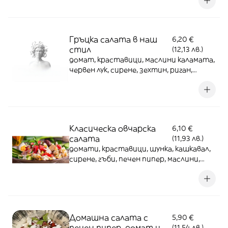
Гръцка салата в наш
6,20 €
стил
(12,13 лв.)
домат, краставици, маслини каламата,
червен лук, сирене, зехтин, риган,
каперси - 350г
Класическа овчарска
6,10 €
салата
(11,93 лв.)
домати, краставици, шунка, кашкавал,
сирене, гъби, печен пипер, маслини,
червен лук, яйце - 350 г
Домашна салата с
5,90 €
печен пипер, домат и
(11,54 лв.)