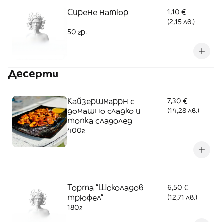
Сирене натюр
1,10 €
(2,15 лв.)
50 гр.
Десерти
Кайзершмаррн с
7,30 €
домашно сладко и
(14,28 лв.)
топка сладолед
400г
Торта “Шоколадов
6,50 €
трюфел“
(12,71 лв.)
180г