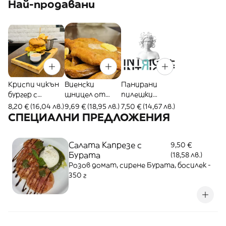
Най-продавани
Криспи чикън
Виенски
Панирани
бургер с
шницел от
пилешки
пресни
свинско бон
филенца с
8,20 € (16,04 лв.)
9,69 € (18,95 лв.)
7,50 € (14,67 лв.)
пържени
филе с
млечен сос
СПЕЦИАЛНИ ПРЕДЛОЖЕНИЯ
картофи
пържени
картофи
Салата Капрезе с
9,50 €
Бурата
(18,58 лв.)
Розов домат, сирене Бурата, босилек -
350 г