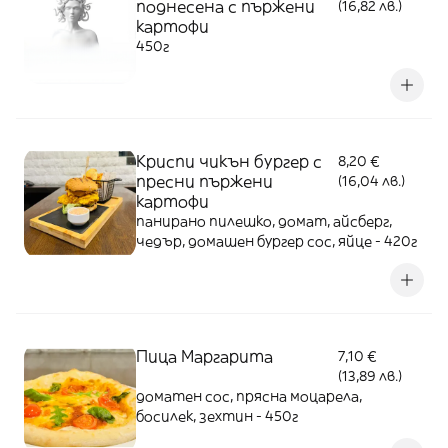
поднесена с пържени
(16,82 лв.)
картофи
450г
Криспи чикън бургер с
8,20 €
пресни пържени
(16,04 лв.)
картофи
панирано пилешко, домат, айсберг,
чедър, домашен бургер сос, яйце - 420г
Пица Маргарита
7,10 €
(13,89 лв.)
доматен сос, прясна моцарела,
босилек, зехтин - 450г