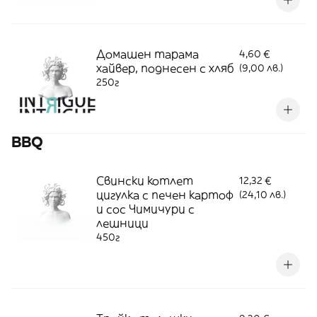
Домашен тарама
4,60 €
хайвер, поднесен с хляб
(9,00 лв.)
250г
BBQ
Свински котлет
12,32 €
цигулка с печен картоф
(24,10 лв.)
и сос Чимичури с
лешници
450г