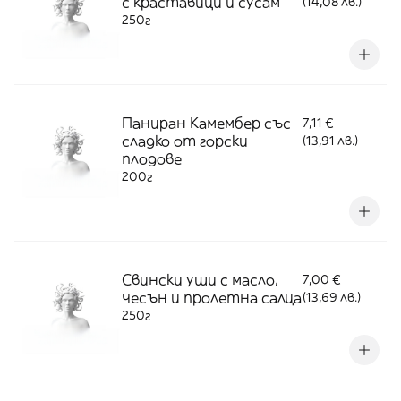
с краставици и сусам
(14,08 лв.)
250г
Паниран Камембер със
7,11 €
сладко от горски
(13,91 лв.)
плодове
200г
Свински уши с масло,
7,00 €
чесън и пролетна салца
(13,69 лв.)
250г