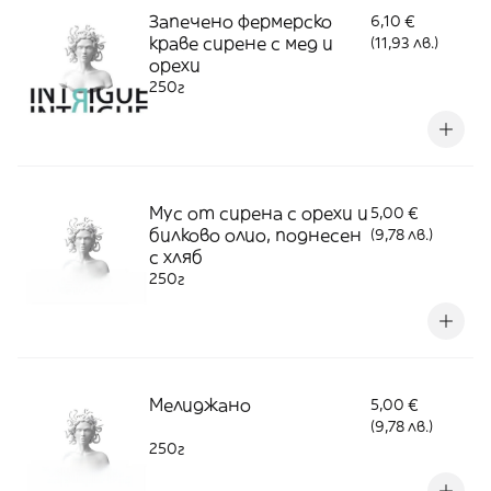
Запечено фермерско
6,10 €
краве сирене с мед и
(11,93 лв.)
орехи
250г
Мус от сирена с орехи и
5,00 €
билково олио, поднесен
(9,78 лв.)
с хляб
250г
Мелиджано
5,00 €
(9,78 лв.)
250г