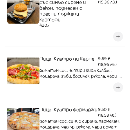
със синьо сирене и
(19,36 лв.)
бекон, поднесен с
пресни пържени
картофи
420г
Пица Куатро ди Карне
9,69 €
(18,95 лв.)
доматен сос, четири вида колбас,
моцарела, гъби, босилек, рукола, чери -
450г
Пица Куатро формаджи
9,50 €
(18,58 лв.)
доматен сос, синьо сирене, пармезан,
моцарела, чедър, рукола, чери домат -