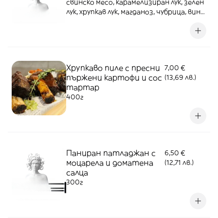
свинско месо, карамелизиран лук, зелен
лук, хрупкав лук, магданоз, чубрица, вино,
печурки-350г
Хрупкаво пиле с пресни
7,00 €
пържени картофи и сос
(13,69 лв.)
тартар
400г
Паниран патладжан с
6,50 €
моцарела и доматена
(12,71 лв.)
салца
300г