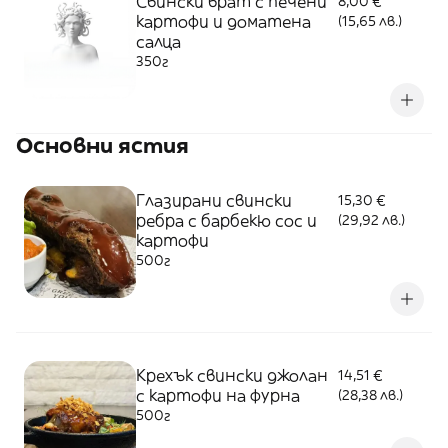
Свински врат с печени
8,00 €
картофи и доматена
(15,65 лв.)
салца
350г
Основни ястия
Глазирани свински
15,30 €
ребра с барбекю сос и
(29,92 лв.)
картофи
500г
Крехък свински джолан
14,51 €
с картофи на фурна
(28,38 лв.)
500г