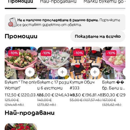
Промоции
Най-продавани
Малки букети до 4
Не е налично проследяване в реално време.
Поръчките
се доставят директно от обекта.
Промоции
Показване на всичко
-10%
-10%
-10%
-10%
Букет “ The only
Букет с 17 рози
Кутия Обич
Букет �� 33
Woman”
и 6 еустоми
#333
бр. Бели и
Розови рози
112,50 € (220,03 лв.)
126,00 € (246,43 лв.)
49,50 € (96,81 лв.)
150,30 € (293,
#324
125,00 €
140,00 €
55,00 € (107,57 лв.)
167,00 €
(244,48 лв.)
(273,82 лв.)
(326,62 лв.)
Най-продавани