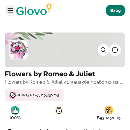
Вход
Flowers by Romeo & Juliet
Flowers by Romeo & Juliet си запазва правото на промени, като може да заменя цветя или елементи, които са извън сезон или наличност, без това да се отрази на крайния вид на продукта.
-10% за някои продукти
-
100%
Безплатно