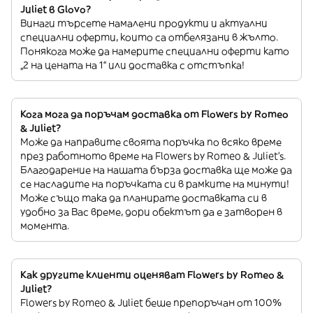
Juliet в Glovo?
Винаги търсете намалени продукти и актуални
специални оферти, които са отбелязани в жълто.
Понякога може да намерите специални оферти като
„2 на цената на 1“ или доставка с отстъпка!
Кога мога да поръчам доставка от Flowers by Romeo
& Juliet?
Може да направите своята поръчка по всяко време
през работното време на Flowers by Romeo & Juliet’s.
Благодарение на нашата бърза доставка ще може да
се насладите на поръчката си в рамките на минути!
Може също така да планирате доставката си в
удобно за Вас време, дори обектът да е затворен в
момента.
Как другите клиенти оценяват Flowers by Romeo &
Juliet?
Flowers by Romeo & Juliet беше препоръчан от 100%