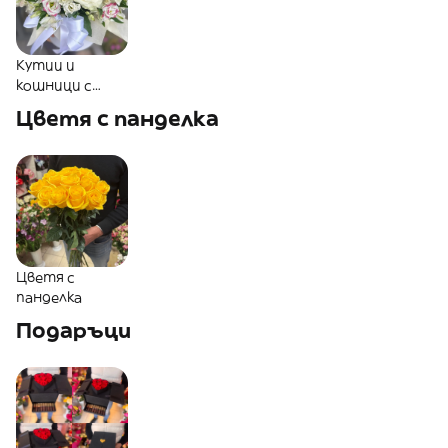
Кутии и
кошници с
цветя
Цветя с панделка
Цветя с
панделка
Подаръци