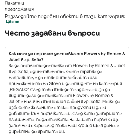
Пакетни
предложения
Разгледайте подобни обекти в тази категория:
Цветя
Често задавани въпроси
Как мога да поръчам доставка от Flowers by Romeo &
Juliet в гр. Sofia?
За да поръчате доставка от Flowers by Romeo & Juliet
в гр. Sofia, единственото, което трябва да
направите, е да отворите уебсайта или
приложението на Glovo и да отидете на категория
„REGALO”. След това въведете адреса си, за да
видите дали доставката от Flowers by Romeo &
Juliet е налична във Вашия район в гр. Sofia. Може да
изберете желаните от Вас продукти и да ги
добавите към поръчката си. След като завършите
плащането, подготовката на Вашата поръчка ще
започне и скоро след това наш куриер ще я донесе
директно до вратата Ви.