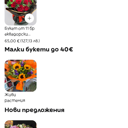
Букет от 11 бр
еквадорски
червени рози
65,00 € (127,13 лв.)
#229
Малки букети до 40€
Живи
растения
Нови предложения