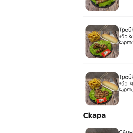
Трой
3бр к
карт
Трой
3бр. 
карт
Скара
Свин