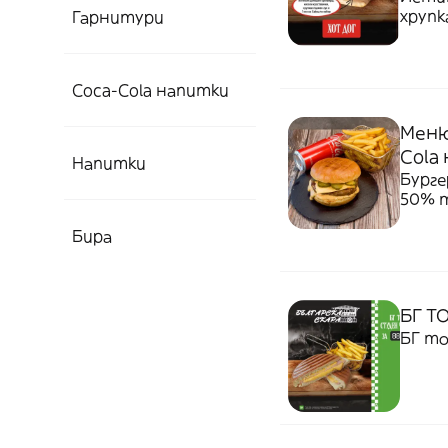
хрупк
Гарнитури
150гр
Coca-Cola напитки
Меню
Cola
Напитки
Бурге
50% т
кисел
Бира
150гр
БГ Т
БГ то