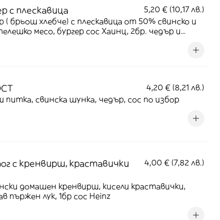
ер с плескавица
5,20 € (10,17 лв.)
р ( брьош хлебче) с плескавица от 50% свинско и
елешко месо, бургер сос Хаинц, 2бр. чедър и
и краставички.
ОСТ
4,20 € (8,21 лв.)
 питка, свинска шунка, чедър, сос по избор
ог с кренвирш, краставички
4,00 € (7,82 лв.)
ски домашен кренвирш, кисели краставички,
ав пържен лук, 1бр сос Heinz