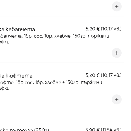
ка кебапчета
5,20 € (10,17 лв.)
ебапчета, 1бр. сос, 1бр. хлебче, 150гр. пържени
офки
ка кюфтета
5,20 € (10,17 лв.)
кюфте, 1бр сос, 1бр. хлебче + 150гр. пържени
офки
ска пържола (250г)
5,90 € (11,54 лв.)