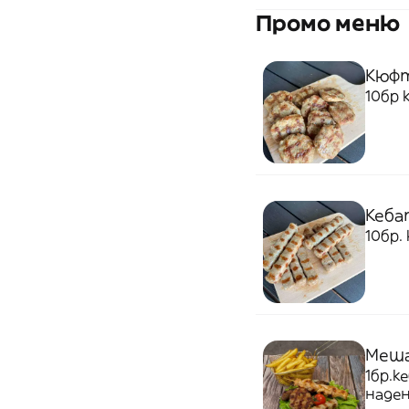
Промо меню
Кюфт
10бр
Кебап
10бр.
Меша
1бр.к
наден