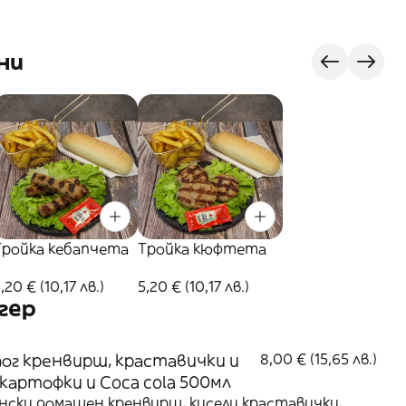
ни
Тройка кебапчета
Тройка кюфтета
,20 € (10,17 лв.)
5,20 € (10,17 лв.)
гер
ог кренвирш, краставички и
8,00 € (15,65 лв.)
 картофки и Coca cola 500мл
ски домашен кренвирш, кисели краставички,