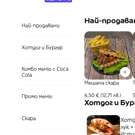
Най-продава
Най-продавани
Хотдог и Бургер
Комбо меню с Coca
Cola
Мешана скара
6,50 € (12,71 лв.)
5
Промо меню
Хотдог и Бур
Скара
Хотд
лук +
Истин