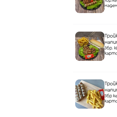
1бр.к
наден
напи
Трой
напи
3бр. 
карто
Трой
напи
3бр к
карто