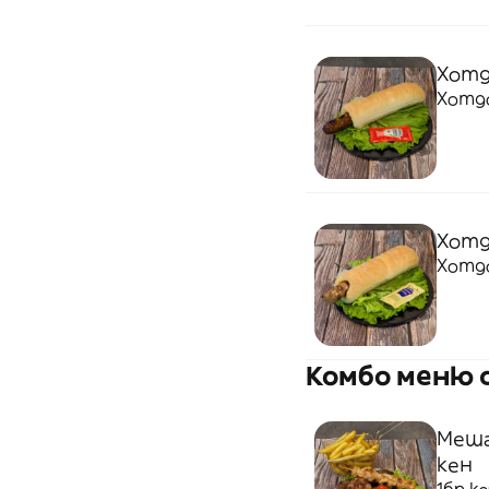
Хотд
Хотдо
Хотд
Хотдо
Комбо меню с
Меша
кен