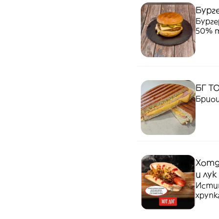
Бург
Бурге
50% т
кисел
БГ Т
Бриош
Хотд
и лук
Истин
хрупк