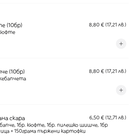
е (10бр)
8,80 € (17,21 лв.)
 кюфте
че (10бр)
8,80 € (17,21 лв.)
 кебапчета
на скара
6,50 € (12,71 лв.)
ебапче, 1бр. кюфте, 1бр. пилешко шишче, 1бр
ица + 150грама пържени картофки