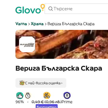
Varna
Храна
Верига Българска Скара
Верига Българска Скара
С най-висока оценка ›
96%
-
0,49 € (0,96 лв.)
Prime
Безплатно