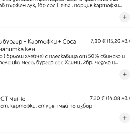
ав пържен лук, 1бр сос Heinz , порция картофки
, Coca cola напитка
 бургер + Картофки + Coca
7,80 € (15,26 лв.)
 напитка кен
р ( брьош хлебче) с плескавица от 50% свинско и
елешко месо, бургер сос Хаинц, 2бр. чедър и
и краставички, в комбинация с пържени картофки
ама + Coca Cola напитка кен.
ОСТ меню
7,20 € (14,08 лв.)
ст, картофки, студен чай по избор