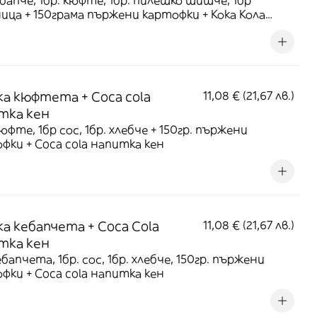
ебапче, 1бр. кюфте, 1бр. пилешко шишче, 1бр
ица + 150грама пържени картофки + Кока Кола
тка
ка кюфтета + Coca cola
11,08 € (21,67 лв.)
тка кен
кюфте, 1бр сос, 1бр. хлебче + 150гр. пържени
фки + Coca cola напитка кен
ка кебапчета + Coca Cola
11,08 € (21,67 лв.)
тка кен
ебапчета, 1бр. сос, 1бр. хлебче, 150гр. пържени
фки + Coca cola напитка кен