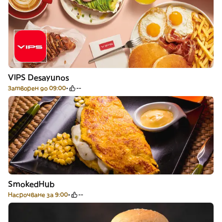
VIPS Desayunos
Затворен до 09:00
--
SmokedHub
Насрочване за 9:00
--