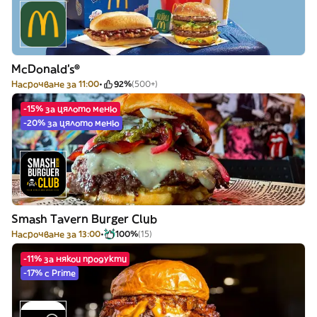
McDonald's®
Насрочване за 11:00
92%
(500+)
-15% за цялото меню
-20% за цялото меню
Smash Tavern Burger Club
Насрочване за 13:00
100%
(15)
-11% за някои продукти
-17% с Prime