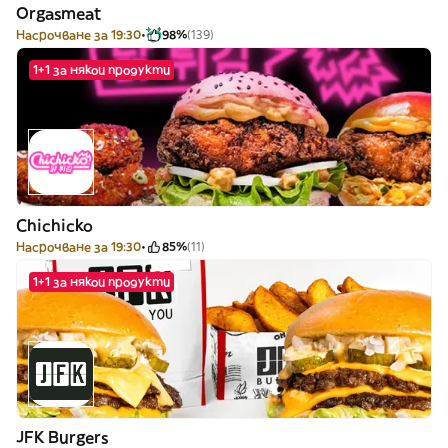
Orgasmeat
Насрочване за 19:30
98%
(139)
1+1 за някои продукти
Chichicko
Насрочване за 19:30
85%
(11)
1+1 за някои продукти
JFK Burgers