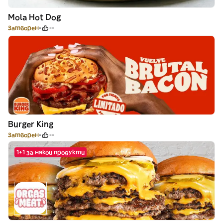
Mola Hot Dog
Затворен
--
Burger King
Затворен
--
1+1 за някои продукти