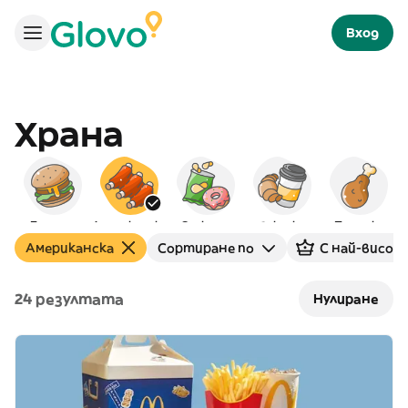
Вход
Храна
Бургери
Американска
Снаксове
Закуска
Пилешко
Американска
Сортиране по
С най-висока
24 резултата
Нулиране