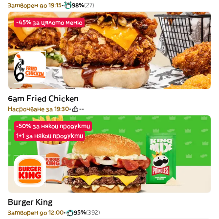
Затворен до 19:15
98%
(27)
-45% за цялото меню
6am Fried Chicken
Насрочване за 19:30
--
-50% за някои продукти
1+1 за някои продукти
Burger King
Затворен до 12:00
95%
(392)