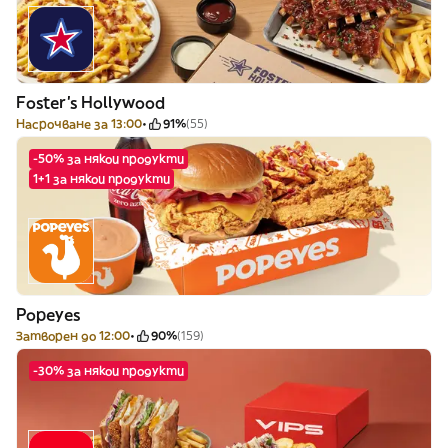
Foster's Hollywood
Насрочване за 13:00
91%
(55)
-50% за някои продукти
1+1 за някои продукти
Popeyes
Затворен до 12:00
90%
(159)
-30% за някои продукти