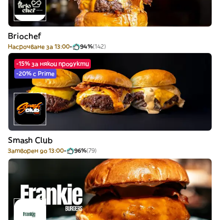
Briochef
Насрочване за 13:00
94%
(142)
-15% за някои продукти
-20% с Prime
Smash Club
Затворен до 13:00
96%
(79)