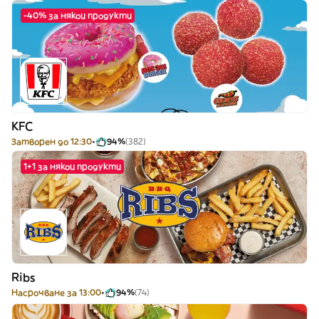
-40% за някои продукти
KFC
Затворен до 12:30
94%
(382)
1+1 за някои продукти
Ribs
Насрочване за 13:00
94%
(74)