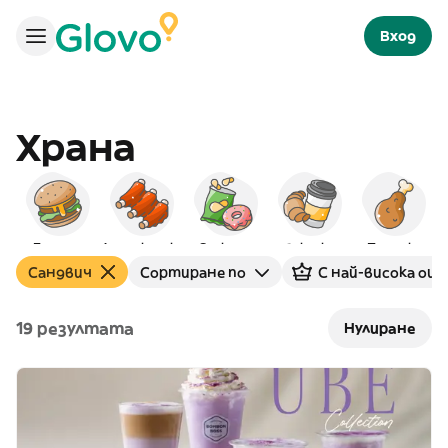
Вход
Храна
Бургери
Американска
Снаксове
Закуска
Пилешко
Сандвич
Сортиране по
С най-висока оце
19 резултата
Нулиране