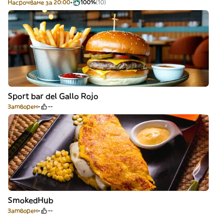
Насрочване за 20:00
100%
(10)
Sport bar del Gallo Rojo
Затворен
--
SmokedHub
Затворен
--