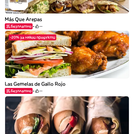
Más Que Arepas
Безплатно
--
-20% за някои продукти
Las Gemelas de Gallo Rojo
Безплатно
--