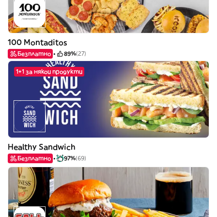
100 Montaditos
Безплатно
89%
(27)
1+1 за някои продукти
Healthy Sandwich
Безплатно
97%
(69)