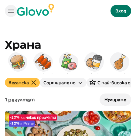
Вход
Храна
Бургери
Американска
Снаксове
Закуска
Пилешко
Веганска
Сортиране по
С най-висока оц
1 резултат
Нулиране
-20% за някои продукти
-30% с Prime