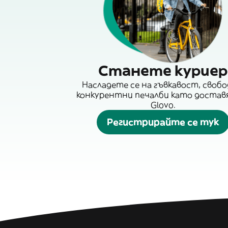
Станете куриер
Насладете се на гъвкавост, свобо
конкурентни печалби като достав
Glovo.
Регистрирайте се тук