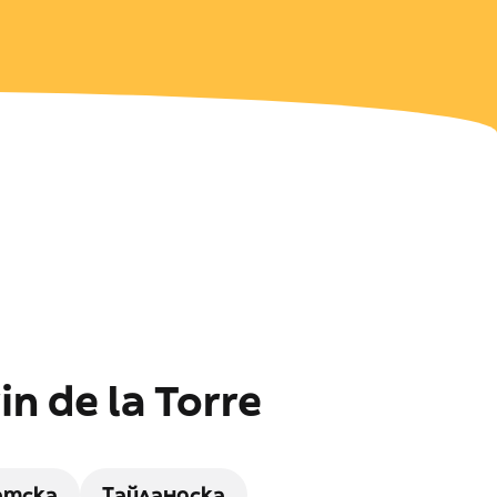
 de la Torre
атска
Тайландска