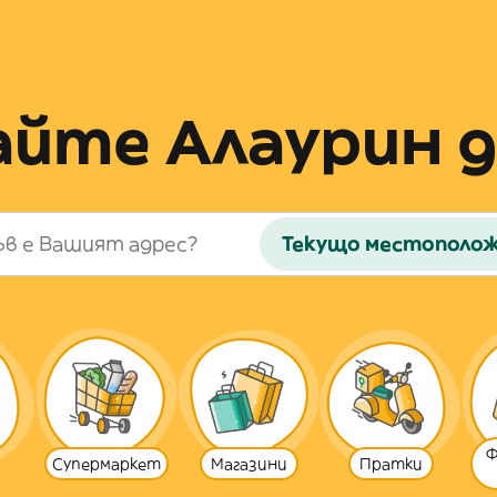
йте Алаурин д
Текущо местополо
Ф
Супермаркет
Магазини
Пратки