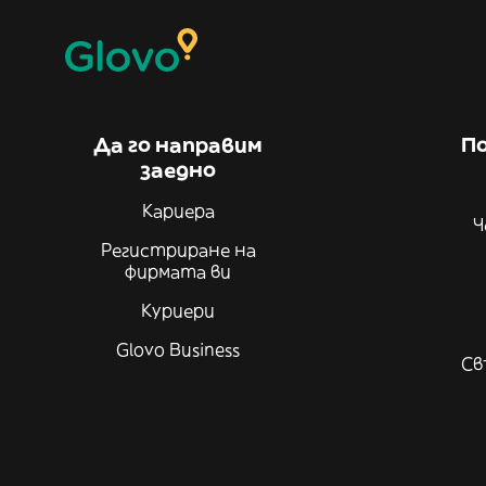
Да го направим
По
заедно
Кариера
Ч
Регистриране на
фирмата ви
Куриери
Glovo Business
Св