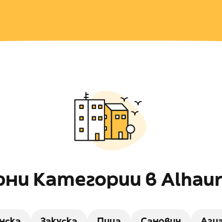
ни Категории в Alhaurin
нска
Закуска
Пица
Сандвич
Ази