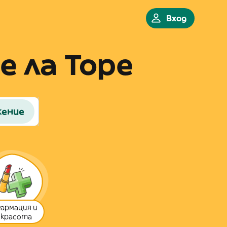
Вход
е ла Торе
жение
армация и
красота