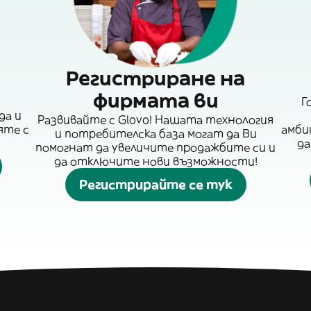
Регистриране на
фирмата ви
Г
да и
Развивайте с Glovo! Нашата технология
яте с
амби
и потребителска база могат да Ви
да
помогнат да увеличите продажбите си и
да отключите нови възможности!
Регистрирайте се тук