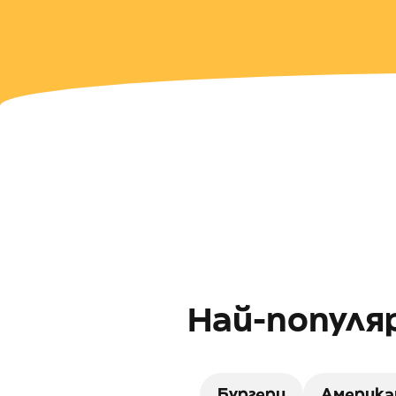
Най-популяр
Бургери
Америка