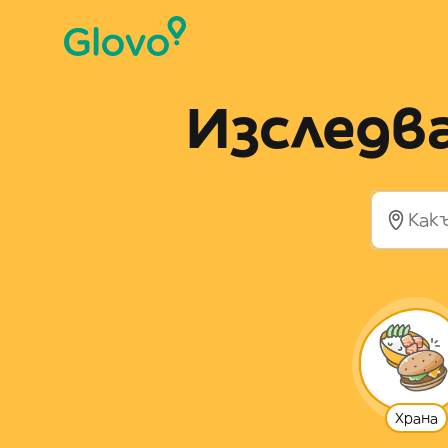
Изследва
Храна