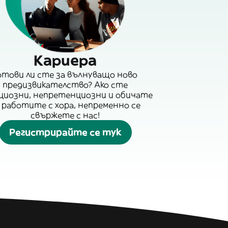
Кариера
отови ли сте за вълнуващо ново
предизвикателство? Ако сте
циозни, непретенциозни и обичате
 работите с хора, непременно се
свържете с нас!
Регистрирайте се тук