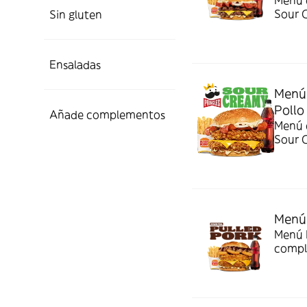
Menú c
Sour 
Sin gluten
Ensaladas
Menú 
Pollo
Añade complementos
Menú c
Sour 
Menú 
Menú P
compl