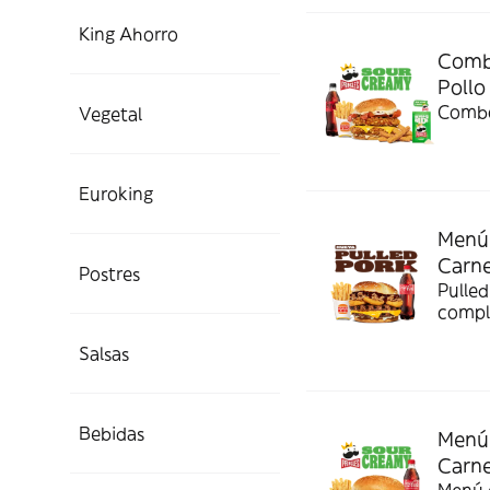
King Ahorro
Combo
Pollo
Combo
Vegetal
Euroking
Menú 
Carn
Postres
Pulled
compl
Salsas
Bebidas
Menú 
Carn