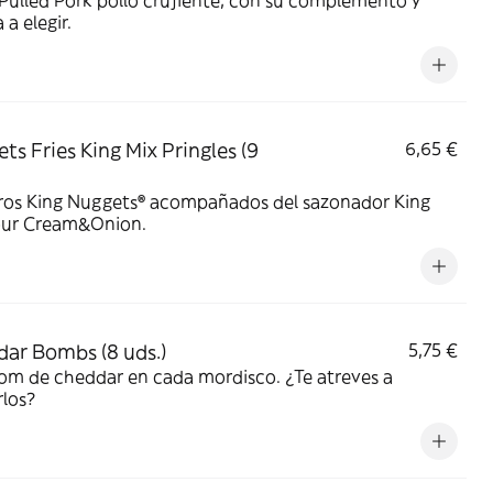
ulled Pork pollo crujiente, con su complemento y
 a elegir.
ts Fries King Mix Pringles (9
6,65 €
ros King Nuggets® acompañados del sazonador King
our Cream&Onion.
ar Bombs (8 uds.)
5,75 €
om de cheddar en cada mordisco. ¿Te atreves a
los?