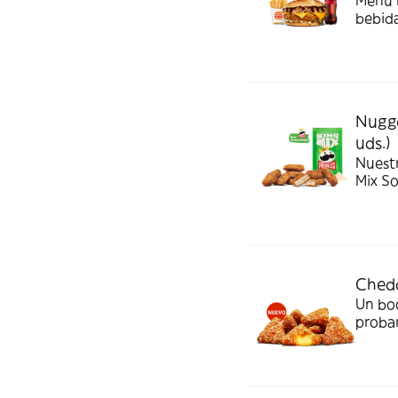
Menú P
bebida
Nugge
uds.)
Nuest
Mix S
Chedd
Un bo
probar