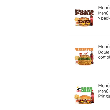
Menú 
Menú P
y bebi
Menú 
Doble 
compl
Menú 
Menú c
Pringl