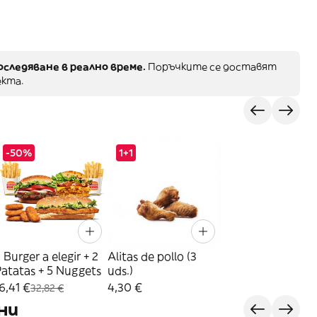
оследяване в реално време.
Поръчките се доставят
кта.
-50%
1+1
 Burger a elegir + 2
Alitas de pollo (3
atatas + 5 Nuggets
uds.)
6,41 €
4,30 €
32,82 €
ни