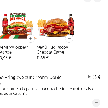
Menú Whopper®
Menú Duo Bacon
Grande
Cheddar Carne
Grande
0,95 €
11,85 €
 Pringles Sour Creamy Doble
18,35 €
e
on carne a la parrilla, bacon, cheddar y doble salsa
es Sour Creamy.