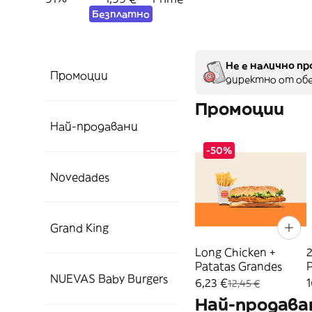
Безплатно
Не е налично пр
Промоции
директно от обе
Промоции
Най-продавани
-50%
Novedades
Grand King
Long Chicken +
2
Patatas Grandes
P
NUEVAS Baby Burgers
6,23 €
1
12,45 €
Най-продава