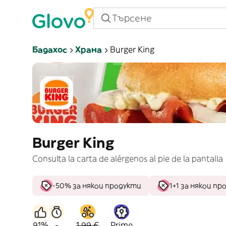
Бадахос
Храна
Burger King
Burger King
Consulta la carta de alérgenos al pie de la pantalla
-50% за някои продукти
1+1 за някои п
91%
-
1,99 €
Prime