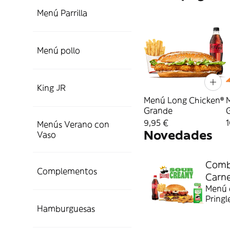
Menú Parrilla
Menú pollo
King JR
Menú Long Chicken®
Grande
9,95 €
1
Menús Verano con
Novedades
Vaso
Combo
Complementos
Carn
Menú c
Pringl
Hamburguesas