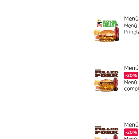
Menú 
Menú c
Pringl
Menú 
-20%
Menú P
comple
Menú 
-20%