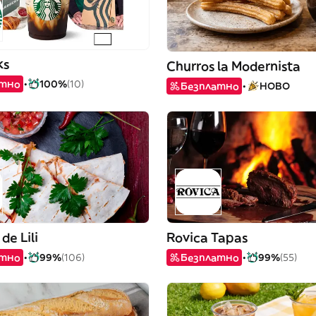
ks
Churros la Modernista
атно
100%
(10)
Безплатно
НОВО
de Lili
Rovica Tapas
атно
99%
(106)
Безплатно
99%
(55)