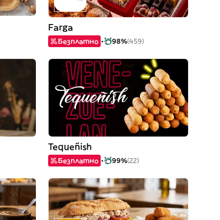
Farga
Безплатно
98%
(459)
Tequeñish
Безплатно
99%
(22)