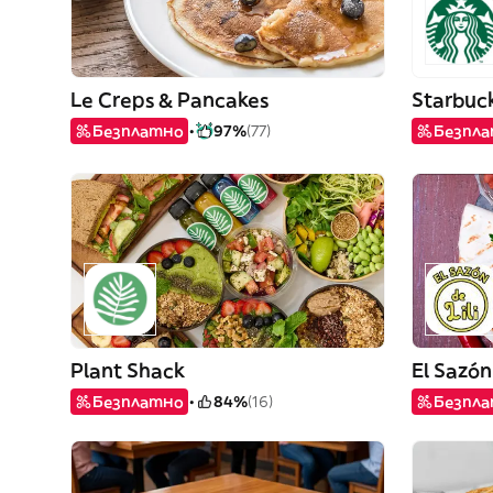
Le Creps & Pancakes
Starbuc
Безплатно
97%
(77)
Безпл
Plant Shack
El Sazón 
Безплатно
84%
(16)
Безпл