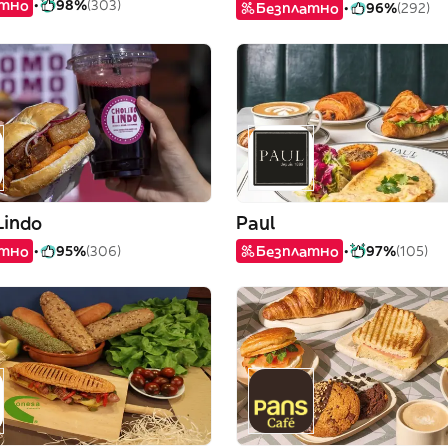
атно
98%
(303)
Безплатно
96%
(292)
Lindo
Paul
атно
95%
(306)
Безплатно
97%
(105)