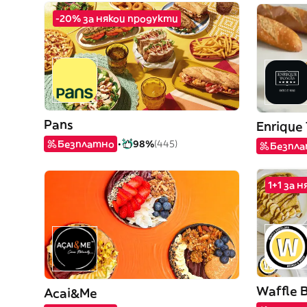
-20% за някои продукти
Pans
Enrique
Безплатно
98%
(445)
Безпл
1+1 за 
Waffle 
Acai&Me