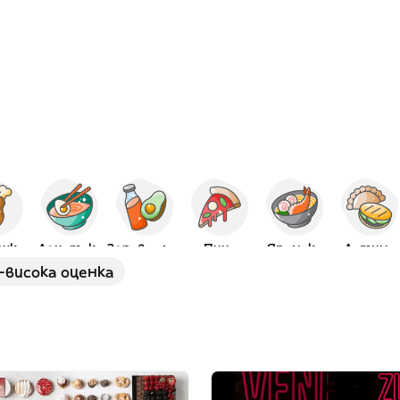
шко
Азиатска
Здравословна
Пица
Японска
Латино
-висока оценка