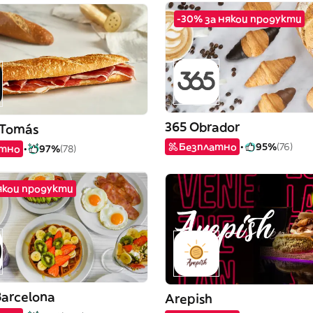
-30% за някои продукти
365 Obrador
 Tomás
Безплатно
95%
(76)
атно
97%
(78)
някои продукти
Barcelona
Arepish