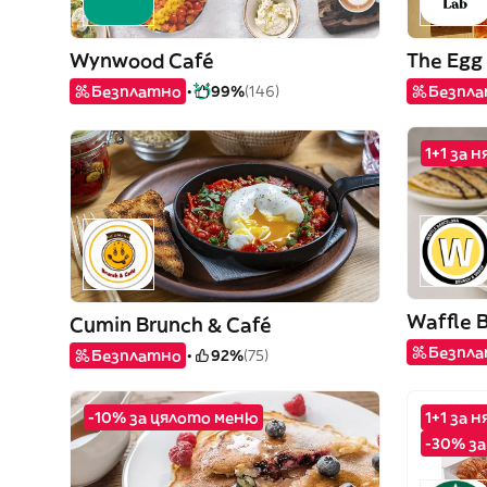
Wynwood Café
The Egg
Безплатно
99%
(146)
Безпл
1+1 за 
Waffle 
Cumin Brunch & Café
Безпл
Безплатно
92%
(75)
-10% за цялото меню
1+1 за 
-30% за