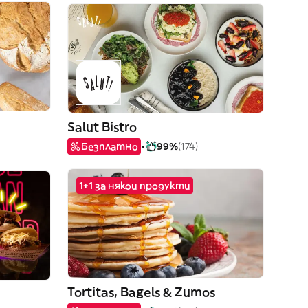
Salut Bistro
Безплатно
99%
(174)
1+1 за някои продукти
Tortitas, Bagels & Zumos