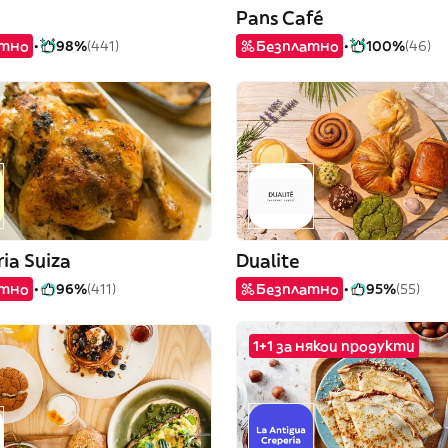
Pans Café
атно
98%
(441)
Безплатно
100%
(46)
ria Suiza
Dualite
атно
96%
(411)
Безплатно
95%
(55)
1+1 за някои продукти