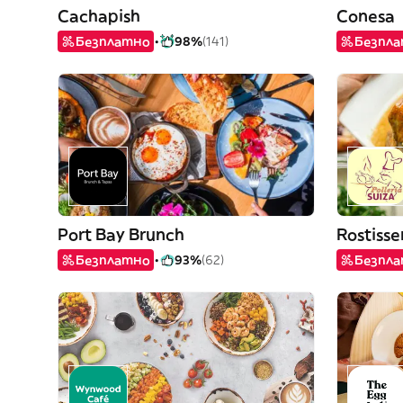
Cachapish
Conesa
Безплатно
98%
(141)
Безпл
Port Bay Brunch
Rostisse
Безплатно
93%
(62)
Безпл