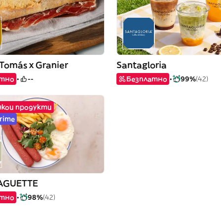
Tomás x Granier
Santagloria
атно
--
Безплатно
99%
(42)
някои продукти
Prime
AGUETTE
атно
98%
(42)