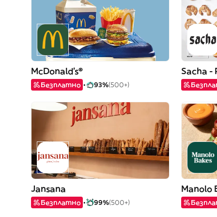
McDonald's®
Sacha - 
Безплатно
93%
(500+)
Безпл
Jansana
Manolo 
Безплатно
99%
(500+)
Безпл