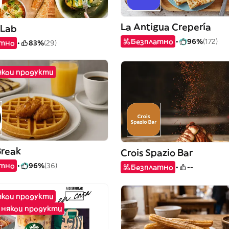
La Antigua Crepería
 Lab
Безплатно
96%
(172)
атно
83%
(29)
някои продукти
Break
Crois Spazio Bar
атно
96%
(36)
Безплатно
--
някои продукти
 някои продукти