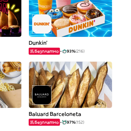
Dunkin'
Безплатно
93%
(216)
Baluard Barceloneta
Безплатно
97%
(152)