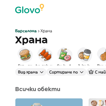
Барселона
Храна
Храна
Бургери
Американска
Снаксове
Закуска
Пиле
Вид храна
Сортиране по
С най
Всички обекти