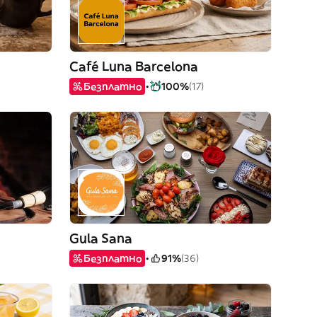
Café Luna Barcelona
Безплатно
100%
(17)
Gula Sana
Безплатно
91%
(36)