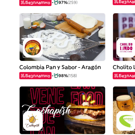
Безпл
Безплатно
97%
(259)
Colombia Pan y Sabor - Aragón
Cholito 
Безплатно
98%
(158)
Безпл