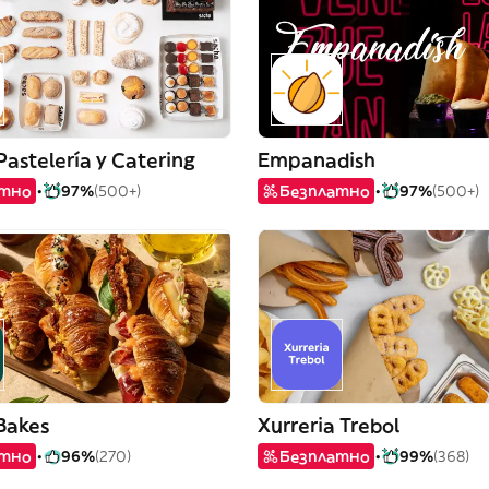
Pastelería y Catering
Empanadish
атно
97%
(500+)
Безплатно
97%
(500+)
Bakes
Xurreria Trebol
атно
96%
(270)
Безплатно
99%
(368)