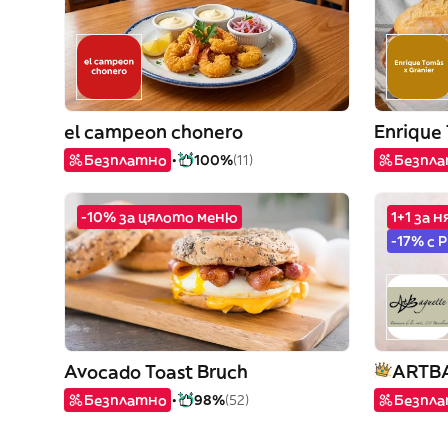
el campeon chonero
Enrique 
Безплатно
100%
(11)
Безпл
-10% за цялото меню
1+1 за 
-17% с 
Avocado Toast Bruch
ARTB
Безплатно
98%
(52)
Безпл