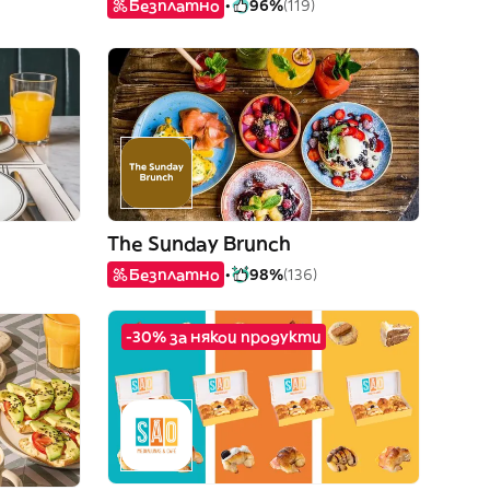
Безплатно
96%
(119)
The Sunday Brunch
Безплатно
98%
(136)
-30% за някои продукти