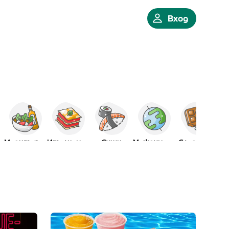
Вход
Медитеранска
Италианскa
Суши
Международна
Сладкиши