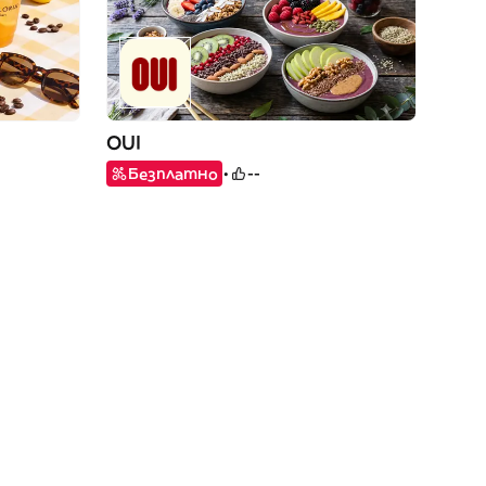
OUI
Безплатно
--