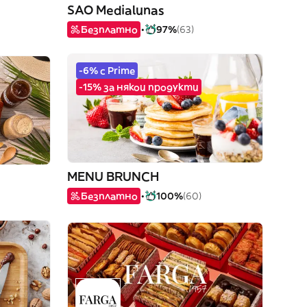
SAO Medialunas
Безплатно
97%
(63)
-6% с Prime
-15% за някои продукти
MENU BRUNCH
Безплатно
100%
(60)