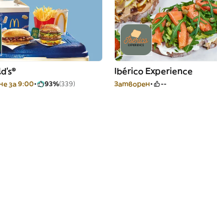
d's®
Ibérico Experience
е за 9:00
93%
(339)
Затворен
--