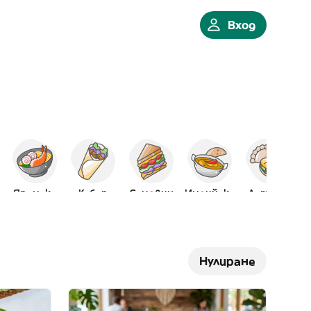
Вход
ка
Японска
Кебап
Сандвич
Индийскa
Латино
Нулиране