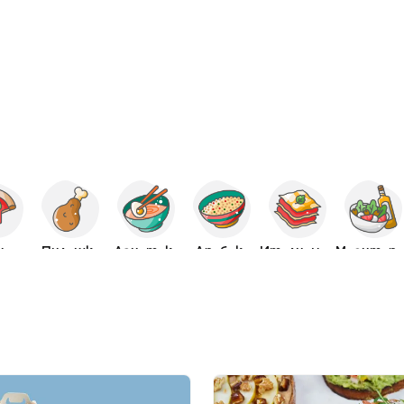
ца
Пилешко
Азиатска
Арабска
Италианскa
Медитеранс