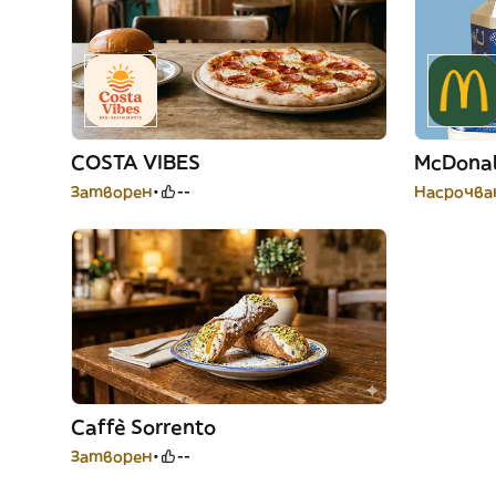
COSTA VIBES
McDonal
Затворен
--
Насрочван
Caffè Sorrento
Затворен
--