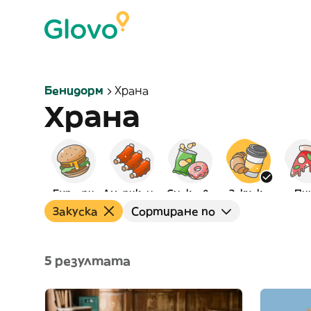
Бенидорм
Храна
Храна
Бургери
Американска
Снаксове
Закуска
Пи
Закуска
Сортиране по
5 резултата