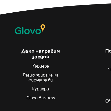
Да го направим
По
заедно
Кариера
Ч
Регистриране на
фирмата ви
Куриери
Glovo Business
Св