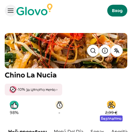
Вход
Chino La Nucia
-10% за цялото меню ›
-
98%
2,99 €
Безплатно
Най-продавани
Menú Del Día
Sopas
Aperitivo