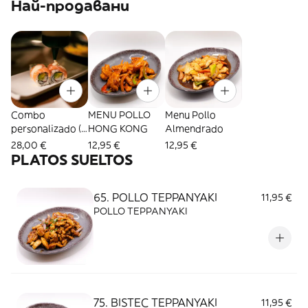
Най-продавани
Combo
MENU POLLO
Menu Pollo
personalizado (6
HONG KONG
Almendrado
Tipos de Sushi a
28,00 €
12,95 €
12,95 €
elegir)
PLATOS SUELTOS
65. POLLO TEPPANYAKI
11,95 €
POLLO TEPPANYAKI
75. BISTEC TEPPANYAKI
11,95 €