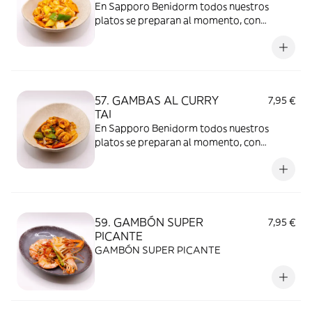
En Sapporo Benidorm todos nuestros
platos se preparan al momento, con
ingredientes frescos y de calidad. Es
importante tener en cuenta que, al
mantenerse la comida tapada durante el
transporte, el calor y la humedad dentro
del envase pueden modificar la textura y el
57. GAMBAS AL CURRY
7,95 €
sabor.
TAI
En Sapporo Benidorm todos nuestros
platos se preparan al momento, con
ingredientes frescos y de calidad. Es
importante tener en cuenta que, al
mantenerse la comida tapada durante el
transporte, el calor y la humedad dentro
del envase pueden modificar la textura y el
59. GAMBÓN SUPER
7,95 €
sabor.
PICANTE
GAMBÓN SUPER PICANTE