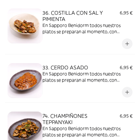
transporte, el calor y la humedad dentro
del envase pueden modificar la textura y el
36. COSTILLA CON SAL Y
6,95 €
sabor.
PIMIENTA
En Sapporo Benidorm todos nuestros
platos se preparan al momento, con
ingredientes frescos y de calidad. Es
importante tener en cuenta que, al
mantenerse la comida tapada durante el
transporte, el calor y la humedad dentro
del envase pueden modificar la textura y el
33. CERDO ASADO
6,95 €
sabor.
En Sapporo Benidorm todos nuestros
platos se preparan al momento, con
ingredientes frescos y de calidad. Es
importante tener en cuenta que, al
mantenerse la comida tapada durante el
transporte, el calor y la humedad dentro
del envase pueden modificar la textura y el
74. CHAMPIÑONES
6,95 €
sabor.
TEPPANYAKI
En Sapporo Benidorm todos nuestros
platos se preparan al momento, con