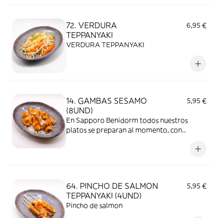
72. VERDURA
6,95 €
TEPPANYAKI
VERDURA TEPPANYAKI
14. GAMBAS SESAMO
5,95 €
(8UND)
En Sapporo Benidorm todos nuestros
platos se preparan al momento, con
ingredientes frescos y de calidad. Es
importante tener en cuenta que, al
mantenerse la comida tapada durante el
transporte, el calor y la humedad dentro
del envase pueden modificar la textura y el
64. PINCHO DE SALMON
5,95 €
sabor.
TEPPANYAKI (4UND)
Pincho de salmon