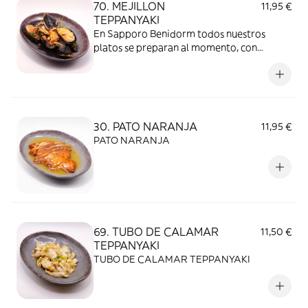
70. MEJILLON
11,95 €
sabor.
TEPPANYAKI
En Sapporo Benidorm todos nuestros
platos se preparan al momento, con
ingredientes frescos y de calidad. Es
importante tener en cuenta que, al
mantenerse la comida tapada durante el
transporte, el calor y la humedad dentro
del envase pueden modificar la textura y el
30. PATO NARANJA
11,95 €
sabor.
PATO NARANJA
69. TUBO DE CALAMAR
11,50 €
TEPPANYAKI
TUBO DE CALAMAR TEPPANYAKI