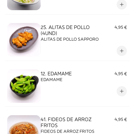
importante tener en cuenta que, al
mantenerse la comida tapada durante el
transporte, el calor y la humedad dentro
del envase pueden modificar la textura y el
25. ALITAS DE POLLO
4,95 €
sabor.
(4UND)
ALITAS DE POLLO SAPPORO
12. EDAMAME
4,95 €
EDAMAME
41. FIDEOS DE ARROZ
4,95 €
FRITOS
FIDEOS DE ARROZ FRITOS