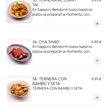
53. TERNERA AL CURRY
6,95 €
sabor.
TAI
En Sapporo Benidorm todos nuestros
platos se preparan al momento, con
ingredientes frescos y de calidad. Es
importante tener en cuenta que, al
mantenerse la comida tapada durante el
transporte, el calor y la humedad dentro
del envase pueden modificar la textura y el
34. CHA SHAO
6,95 €
sabor.
En Sapporo Benidorm todos nuestros
platos se preparan al momento, con
ingredientes frescos y de calidad. Es
importante tener en cuenta que, al
mantenerse la comida tapada durante el
transporte, el calor y la humedad dentro
del envase pueden modificar la textura y el
56. TERNERA CON
6,95 €
sabor.
BAMBÚ Y SETA
TERNERA CON BAMBÚ Y SETA