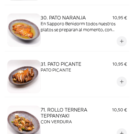
mantenerse la comida tapada durante el
transporte, el calor y la humedad dentro
del envase pueden modificar la textura y el
30. PATO NARANJA
10,95 €
sabor.
En Sapporo Benidorm todos nuestros
platos se preparan al momento, con
ingredientes frescos y de calidad. Es
importante tener en cuenta que, al
mantenerse la comida tapada durante el
transporte, el calor y la humedad dentro
del envase pueden modificar la textura y el
31. PATO PICANTE
10,95 €
sabor.
PATO PICANTE
71. ROLLO TERNERA
10,50 €
TEPPANYAKI
CON VERDURA