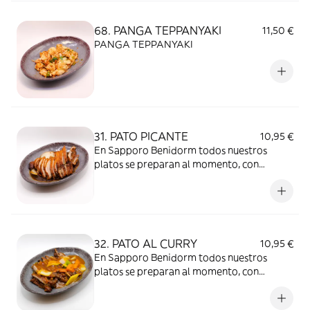
68. PANGA TEPPANYAKI
11,50 €
PANGA TEPPANYAKI
31. PATO PICANTE
10,95 €
En Sapporo Benidorm todos nuestros
platos se preparan al momento, con
ingredientes frescos y de calidad. Es
importante tener en cuenta que, al
mantenerse la comida tapada durante el
transporte, el calor y la humedad dentro
del envase pueden modificar la textura y el
32. PATO AL CURRY
10,95 €
sabor.
En Sapporo Benidorm todos nuestros
platos se preparan al momento, con
ingredientes frescos y de calidad. Es
importante tener en cuenta que, al