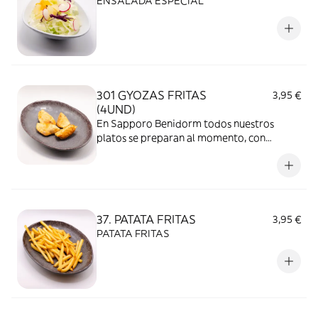
ENSALADA ESPECIAL
301 GYOZAS FRITAS
3,95 €
(4UND)
En Sapporo Benidorm todos nuestros
platos se preparan al momento, con
ingredientes frescos y de calidad. Es
importante tener en cuenta que, al
mantenerse la comida tapada durante el
transporte, el calor y la humedad dentro
del envase pueden modificar la textura y el
37. PATATA FRITAS
3,95 €
sabor.
PATATA FRITAS