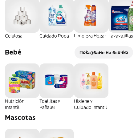
Celulosa
Cuidado Ropa
Limpieza Hogar
Lavavajillas
Bebé
Показване на всичко
Nutrición
Toallitas y
Higiene y
Infantil
Pañales
Cuidado Infantil
Mascotas