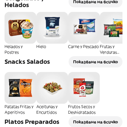
Показване на всичко
Helados
Helados y
Hielo
Carne y Pescado
Frutas y
Postres
Verduras
Congeladas
Snacks Salados
Показване на всичко
Patatas Fritas y
Aceitunas y
Frutos Secos y
Aperitivos
Encurtidos
Deshidratados
Platos Preparados
Показване на всичко