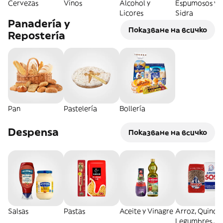
Cervezas
Vinos
Alcohol y
Espumosos y
Licores
Sidra
Panadería y
Показване на всичко
Repostería
Pan
Pastelería
Bollería
Despensa
Показване на всичко
Salsas
Pastas
Aceite y Vinagre
Arroz, Quinoa
Legumbres