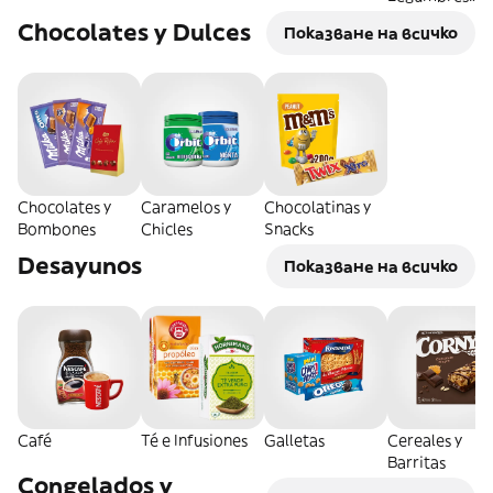
Secos
Chocolates y Dulces
Показване на всичко
Chocolates y
Caramelos y
Chocolatinas y
Bombones
Chicles
Snacks
Desayunos
Показване на всичко
Café
Té e Infusiones
Galletas
Cereales y
Barritas
Congelados y