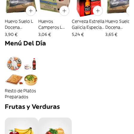
Huevo Suelo L
Huevos
Cerveza Estrella
Huevo Suelo 
Docena
Camperos L
Galicia Especial
Docena
Carrefour
Carrefour
Pack 6 Botellas
Carrefour
3,90 €
3,06 €
5,24 €
3,65 €
Calidad y Origen
De 25 Cl
Menú Del Día
6 Uds.
Resto de Platos
Preparados
Frutas y Verduras