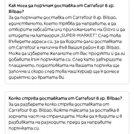
Как мога да поръчам доставка от Carrefour в гр.
Bilbao?
За да поръчате доставка от Carrefour в гр. Bilbao,
единственото, което трябва да направите, е да
отворите уебсайта или приложението на Glovo и да
отидете на категория „SUPER-MARKET”. След това
въведете адреса си, за да видите дали доставката
от Carrefour е налична във Вашия район в гр. Bilbao.
Може да изберете желаните от Вас продукти и да ги
добавите към поръчката си. След като завършите
плащането, подготовката на Вашата поръчка ще
започне и скоро след това наш куриер ще я донесе
директно до вратата Ви.
Колко струва доставката от Carrefour в гр. Bilbao?
За да разберете колко струва доставката от
Carrefour в гр. Bilbao, вижте таксата за доставка в
горната част на страницата. Може да я видите и в
разбивката на разходите, преди да направите
поръчката си.