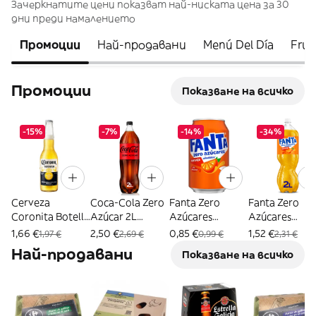
Зачеркнатите цени показват най-ниската цена за 30
дни преди намалението
Промоции
Най-продавани
Menú Del Día
Frut
Промоции
Показване на всичко
-15%
-7%
-14%
-34%
Cerveza
Coca-Cola Zero
Fanta Zero
Fanta Zero
Coronita Botella
Azúcar 2L
Azúcares
Azúcares
35,5 Cl.
Botella
Naranja 330ml
Naranja 2L
1,66 €
2,50 €
0,85 €
1,52 €
1,97 €
2,69 €
0,99 €
2,31 €
Lata
Botella
Най-продавани
Показване на всичко