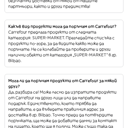
безплатни доставки от някои от нашите
партньори, както и други предимства!
Какъв вид продукти мога да поръчам от Carrefour?
Carrefour предлага продукти от следната
категория: SUPER-MARKET. Прегледайте списъка с
продукти по-горе, за да видите какво може да
поръчате. Не се колебайте да проверите и други
налични обекти от категория „SUPER-MARKET“ в гр.
Bilbao.
Мога ли да поръчам продукти от Carrefour за някой
друг?
Да, разбира се! Може лесно да изпратите продукти
от Carrefour на друго лице или да направите
подарък. Единственото, което трябва да
направите, е да въведете правилния адрес за
доставка в гр. Bilbao. Точно преди да потвърдите
поръчката, ще може да добавите данни за контакт
на лицето, което ще я получи. Може също така да