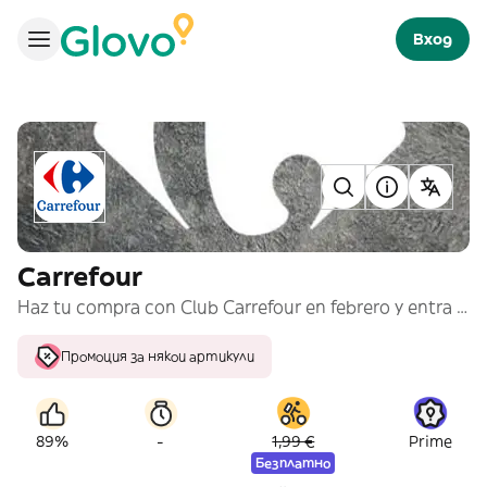
Вход
Carrefour
Haz tu compra con Club Carrefour en febrero y entra en el sorteo de 6 meses GRATIS de Glovo Prime.
Промоция за някои артикули
-
89%
1,99 €
Prime
Безплатно