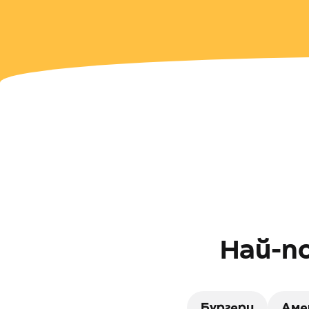
Най-по
Бургери
Аме