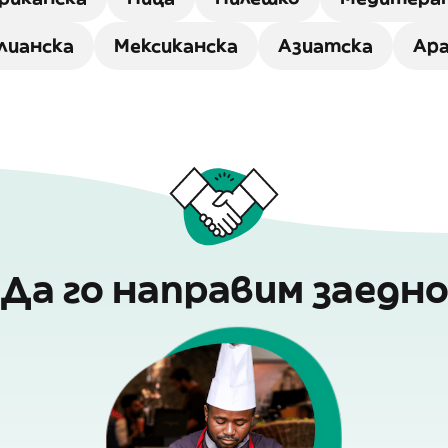
лианска
Мексиканска
Азиатска
Ара
Да го направим заедн