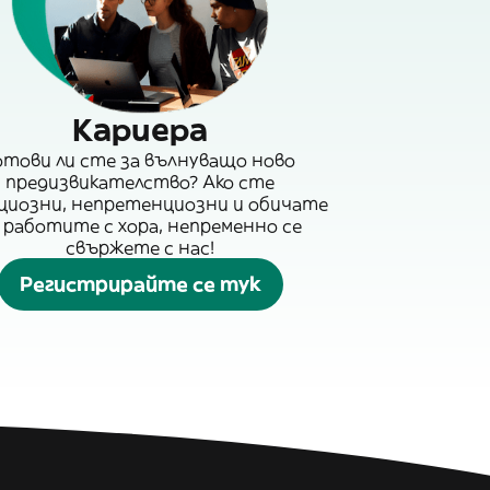
Кариера
отови ли сте за вълнуващо ново
предизвикателство? Ако сте
циозни, непретенциозни и обичате
 работите с хора, непременно се
свържете с нас!
Регистрирайте се тук