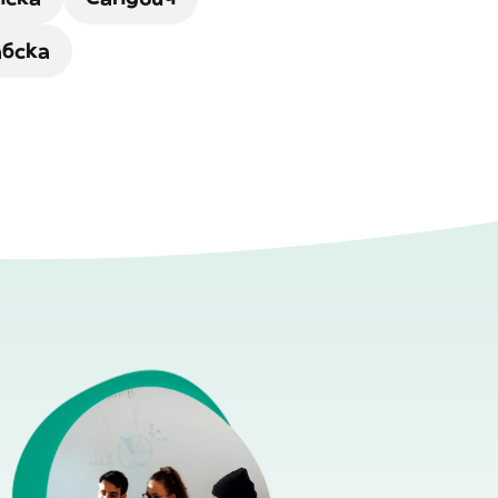
бска
о