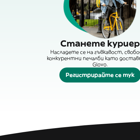
Станете куриер
Насладете се на гъвкавост, свобо
конкурентни печалби като достав
Glovo.
Регистрирайте се тук