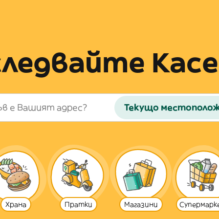
следвайте Касе
Текущо местополо
Храна
Пратки
Магазини
Супермарк