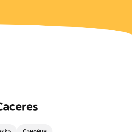
Caceres
нска
Сандвич