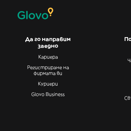
Да го направим
По
заедно
Кариера
Ч
Регистриране на
фирмата ви
Куриери
Glovo Business
Св