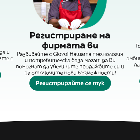
Регистриране на
фирмата ви
Г
да и
Развивайте с Glovo! Нашата технология
яте с
амби
и потребителска база могат да Ви
да
помогнат да увеличите продажбите си и
да отключите нови възможности!
Регистрирайте се тук