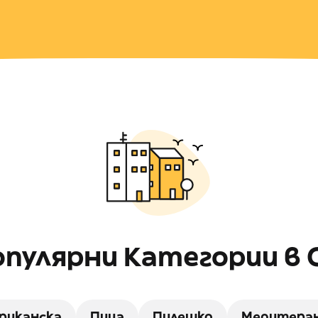
пулярни Категории в 
риканска
Пица
Пилешко
Медитера