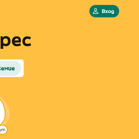
Вход
рес
жение
ет