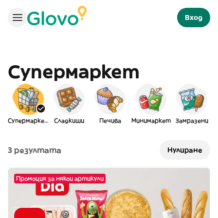
Вход
Супермаркет
Супермаркет
Сладкиши
Печива
Минимаркет
Замразени
3 резултата
Нулиране
Промоция за някои артикули