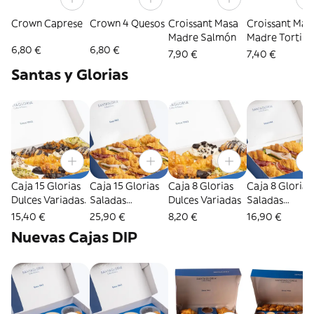
Crown Caprese
Crown 4 Quesos
Croissant Masa
Croissant Mas
Madre Salmón
Madre Tortilla
6,80 €
6,80 €
7,90 €
7,40 €
Santas y Glorias
Caja 15 Glorias
Caja 15 Glorias
Caja 8 Glorias
Caja 8 Glorias
Dulces Variadas.
Saladas
Dulces Variadas
Saladas
Variadas
Variadas
15,40 €
25,90 €
8,20 €
16,90 €
Nuevas Cajas DIP