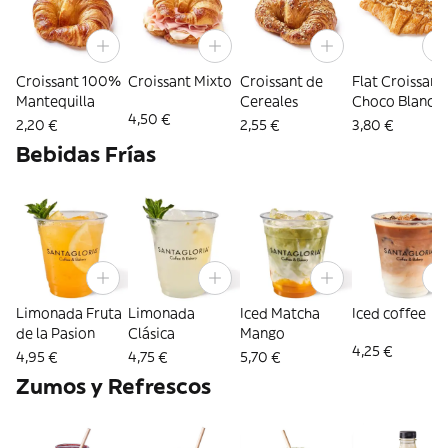
Croissant 100%
Croissant Mixto
Croissant de
Flat Croissant
Mantequilla
Cereales
Choco Blanco 
4,50 €
Lotus
2,20 €
2,55 €
3,80 €
Bebidas Frías
Limonada Fruta
Limonada
Iced Matcha
Iced coffee
de la Pasion
Clásica
Mango
4,25 €
4,95 €
4,75 €
5,70 €
Zumos y Refrescos