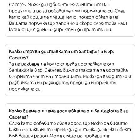
Caceres. Може да изберете желаните от Вас
продукти и да ги добавите към поръчката си. След
като завършите плащането, подготовката на
Вашата поръчка ще започне и скоро след това наш
куриер ще я донесе директно до вратата Ви.
Колко струва доставката от Santagloria в гр.
Caceres?
За да разберете колко струва доставката от
Santagloria в гр. Caceres, вижте таксата за доставка
в горната част на страницата. Може да я видите и в
разбивката на разходите, преди да направите
поръчката си.
Колко време отнема доставката от Santagloria в гр.
Caceres?
След като добавите своя адрес, ще може да видите
какво е очакваното време за доставка за всеки обект
във Вашия район. Може също да проверите