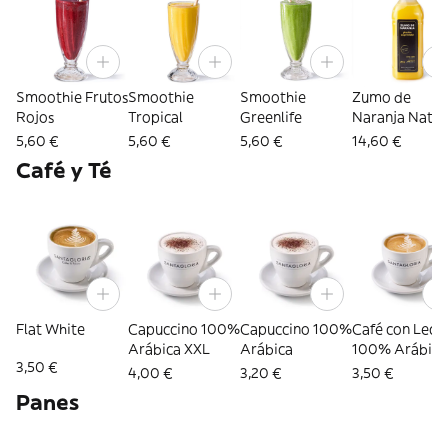
Smoothie Frutos
Smoothie
Smoothie
Zumo de
Rojos
Tropical
Greenlife
Naranja Natur
Recién
5,60 €
5,60 €
5,60 €
14,60 €
Exprimido 1 L
Café y Té
Flat White
Capuccino 100%
Capuccino 100%
Café con Lech
Arábica XXL
Arábica
100% Arábica
3,50 €
XXL
4,00 €
3,20 €
3,50 €
Panes