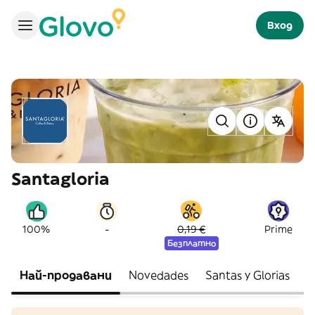
Вход
Santagloria
-
100%
0,19 €
Prime
Безплатно
Най-продавани
Novedades
Santas y Glorias
N