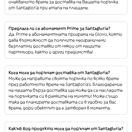
очакваното време за доставка на Вашата поръчка
от Santagloria при етапа на плащане.
Предлага ли се абонамент Prime за Santagloria?
Да. Prime е абонаментната програма на Glovo, която
дава възможност да получите неограничени
безплатни доставки от някои от нашите
партньори, както и други предимства!
Кога мога да поръчам доставка от Santagloria?
Може да направите своята поръчка по всяко време
през работното време на Santagloria’s. Благодарение
на нашата бърза доставка ще може да се насладите
на поръчката си в рамките на минути! Може също
така да планирате доставката си в удобно за Вас
време, дори обектът да е затворен в момента.
Какъв вид продукти мога да поръчам от Santagloria?