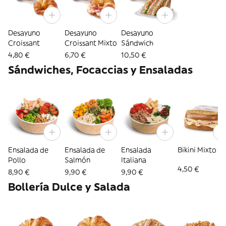
Desayuno
Desayuno
Desayuno
Croissant
Croissant Mixto
Sándwich
4,80 €
6,70 €
10,50 €
Sándwiches, Focaccias y Ensaladas
Ensalada de
Ensalada de
Ensalada
Bikini Mixto
Pollo
Salmón
Italiana
4,50 €
8,90 €
9,90 €
9,90 €
Bollería Dulce y Salada