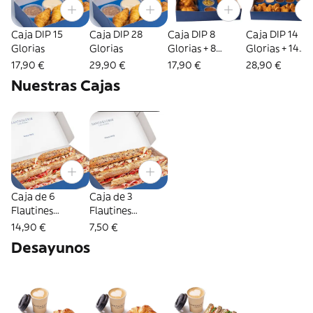
Caja DIP 15
Caja DIP 28
Caja DIP 8
Caja DIP 14
Glorias
Glorias
Glorias + 8
Glorias + 14
Santas
Santas
17,90 €
29,90 €
17,90 €
28,90 €
Nuestras Cajas
Caja de 6
Caja de 3
Flautines
Flautines
Variados
Variados
14,90 €
7,50 €
Desayunos