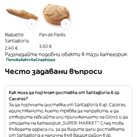
Baguette
Pan de Payés
Santagloria
3,50 €
2,40 €
Разгледайте подобни обекти в тази категория:
Печива
Закуска
Сладкиши
Често задавани въпроси
Как мога да поръчам доставка от Santagloria в гр.
Caceres?
За да поръчате доставка от Santagloria в гр. Caceres,
единственото, което трябва да направите, е да
отворите уебсайта или приложението на Glovo и да
отидете на категория „SUPER-MARKET”. След това
въведете адреса си, за да видите дали доставката
от Santagloria е налична във Вашия район в гр.