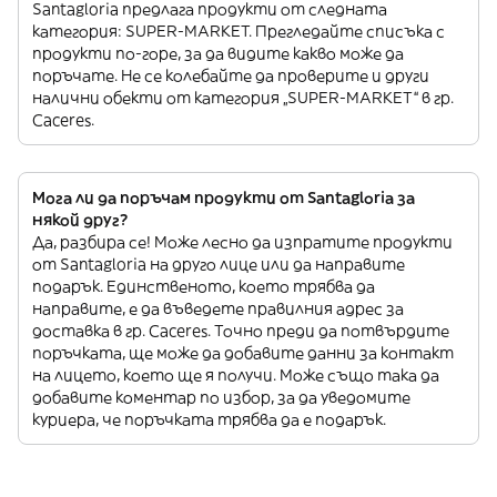
Santagloria предлага продукти от следната
категория: SUPER-MARKET. Прегледайте списъка с
продукти по-горе, за да видите какво може да
поръчате. Не се колебайте да проверите и други
налични обекти от категория „SUPER-MARKET“ в гр.
Caceres.
Мога ли да поръчам продукти от Santagloria за
някой друг?
Да, разбира се! Може лесно да изпратите продукти
от Santagloria на друго лице или да направите
подарък. Единственото, което трябва да
направите, е да въведете правилния адрес за
доставка в гр. Caceres. Точно преди да потвърдите
поръчката, ще може да добавите данни за контакт
на лицето, което ще я получи. Може също така да
добавите коментар по избор, за да уведомите
куриера, че поръчката трябва да е подарък.