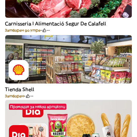
Carnisseria I Alimentació Segur De Calafell
Затворен до утре
--
Tienda Shell
Затворен
--
Промоция за някои артикули