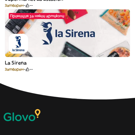
Затворен
--
Промоция за някои артикули
La Sirena
Затворен
--