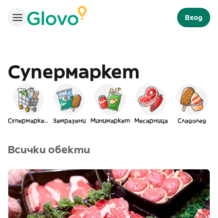
Вход
Супермаркет
Супермаркет
Замразени
Минимаркет
Месарница
Сладолед
Всички обекти