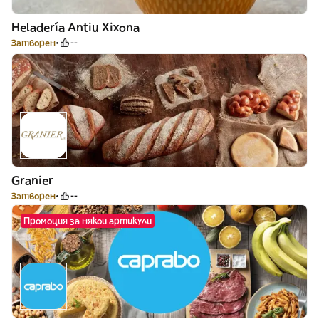
Heladería Antiu Xixona
Затворен
--
Granier
Затворен
--
Промоция за някои артикули