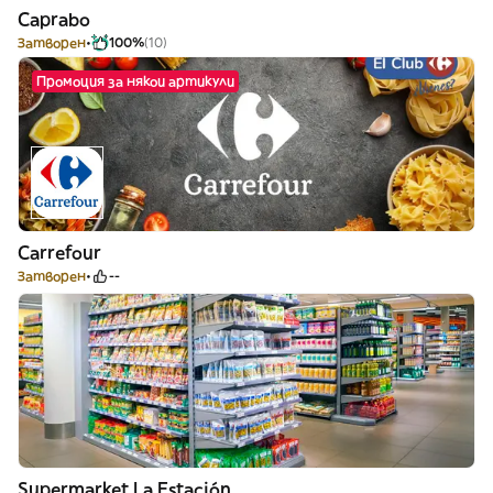
Caprabo
Затворен
100%
(10)
Промоция за някои артикули
Carrefour
Затворен
--
Supermarket La Estación