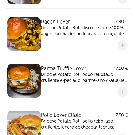
Bacon Lover
17,90 €
Brioche Potato Roll, disco de carne 100%
angus, loncha de cheddar, bacon crujiente y
salsa cheddar + Smoked Bacon Cheese Fries
Parma Truffle Lover
17,50 €
Brioche Potato Roll, pollo rebozado
crujiente especiado, parmesano y salsa de
trufa + Truffle Cheese Fries
Pollo Lover Clásic
17,50 €
Brioche Potato Roll, pollo rebozado
crujiente, loncha de cheddar, lechuga,
tomate, mayonesa EGO y salsa cheddar +