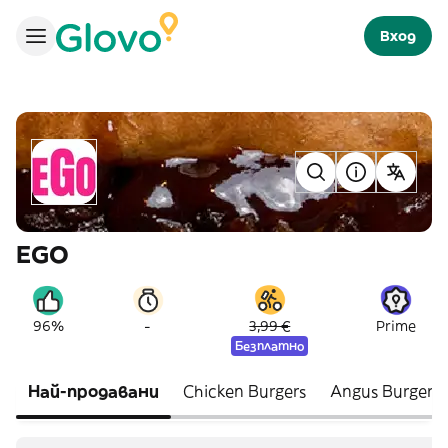
Вход
EGO
-
96%
3,99 €
Prime
Безплатно
Най-продавани
Chicken Burgers
Angus Burgers