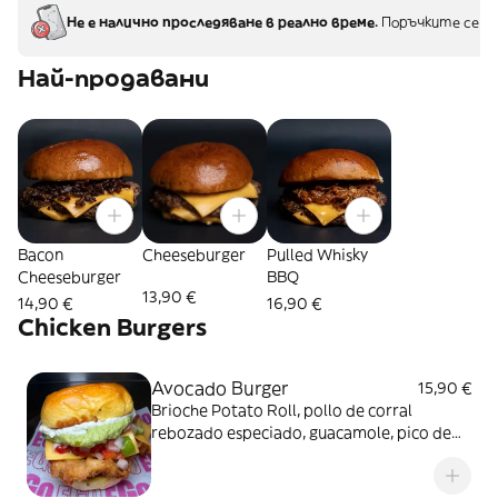
Не е налично проследяване в реално време.
Поръчките се д
Най-продавани
Bacon
Cheeseburger
Pulled Whisky
Cheeseburger
BBQ
13,90 €
14,90 €
16,90 €
Chicken Burgers
Avocado Burger
15,90 €
Brioche Potato Roll, pollo de corral
rebozado especiado, guacamole, pico de
gallo, cremoso picante de jalapeños y
doble cheddar.