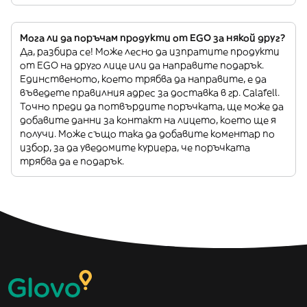
Мога ли да поръчам продукти от EGO за някой друг?
Да, разбира се! Може лесно да изпратите продукти
от EGO на друго лице или да направите подарък.
Единственото, което трябва да направите, е да
въведете правилния адрес за доставка в гр. Calafell.
Точно преди да потвърдите поръчката, ще може да
добавите данни за контакт на лицето, което ще я
получи. Може също така да добавите коментар по
избор, за да уведомите куриера, че поръчката
трябва да е подарък.