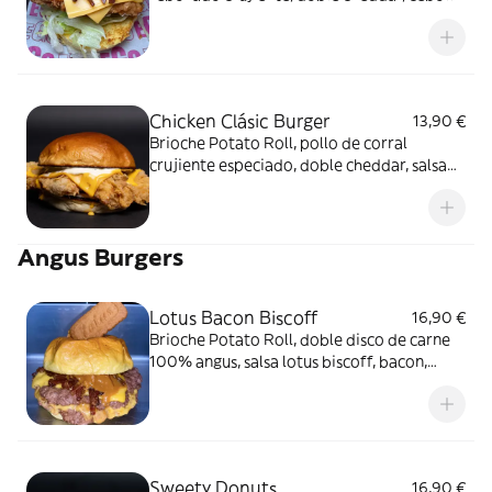
crujiente, bacon, lechuga y mayonesa EGO.
Chicken Clásic Burger
13,90 €
Brioche Potato Roll, pollo de corral
crujiente especiado, doble cheddar, salsa
cheddar y nuestra mayonesa.
Angus Burgers
Lotus Bacon Biscoff
16,90 €
Brioche Potato Roll, doble disco de carne
100% angus, salsa lotus biscoff, bacon,
doble cheddar y galleta lotus.
Sweety Donuts
16,90 €