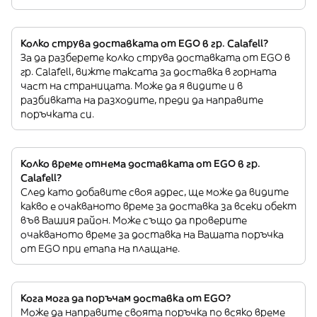
Колко струва доставката от EGO в гр. Calafell?
За да разберете колко струва доставката от EGO в
гр. Calafell, вижте таксата за доставка в горната
част на страницата. Може да я видите и в
разбивката на разходите, преди да направите
поръчката си.
Колко време отнема доставката от EGO в гр.
Calafell?
След като добавите своя адрес, ще може да видите
какво е очакваното време за доставка за всеки обект
във Вашия район. Може също да проверите
очакваното време за доставка на Вашата поръчка
от EGO при етапа на плащане.
Кога мога да поръчам доставка от EGO?
Може да направите своята поръчка по всяко време