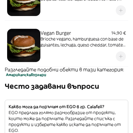
mayonesa.
Vegan Burger
14,90 €
Brioche vegano, hamburguesa con base de
guisantes, lechuga, queso cheddar, tomate y
mayonesa con pepinillos.
Разгледайте подобни обекти в тази категория:
Американска
Бургери
Често задавани въпроси
Какво мога да поръчам от EGO в гр. Calafell?
EGO предлага голямо разнообразие от продукти,
които може да поръчате. Разгледайте списъка с
продукти и изберете какво искате да поръчате от
EGO.