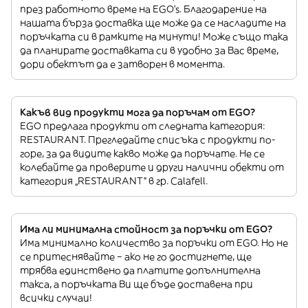
през работното време на EGO’s. Благодарение на
нашата бърза доставка ще може да се насладите на
поръчката си в рамките на минути! Може също така
да планирате доставката си в удобно за Вас време,
дори обектът да е затворен в момента.
Какъв вид продукти мога да поръчам от EGO?
EGO предлага продукти от следната категория:
RESTAURANT. Прегледайте списъка с продукти по-
горе, за да видите какво може да поръчате. Не се
колебайте да проверите и други налични обекти от
категория „RESTAURANT“ в гр. Calafell.
Има ли минимална стойност за поръчки от EGO?
Има минимално количество за поръчки от EGO. Но не
се притеснявайте – ако не го достигнете, ще
трябва единствено да платите допълнителна
такса, а поръчката Ви ще бъде доставена при
всички случаи!