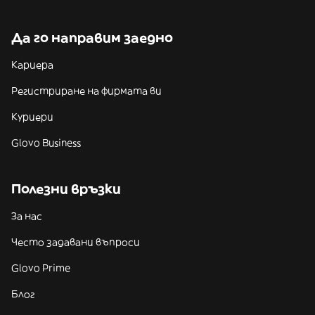
Да го направим заедно
Кариера
Регистриране на фирмата ви
Куриери
Glovo Business
Полезни връзки
За нас
Често задавани въпроси
Glovo Prime
Блог