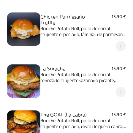
Chicken Parmesano
15,90 €
Truffle
Brioche Potato Roll, pollo de corral
crujiente especiado, láminas de parmesano
y salsa trufada.
La Sriracha
15,90 €
Brioche Potato Roll, pollo de corral
rebozado crujiente sazonado picante,
doble cheddar, lechuga, tomate y salsa
mayo Sriracha picante.
The GOAT (La cabra)
15,90 €
Brioche Potato Roll, pollo de corral
crujiente especiado, disco de queso cabra,
cebolla caramelizada, miel, queso cremoso,