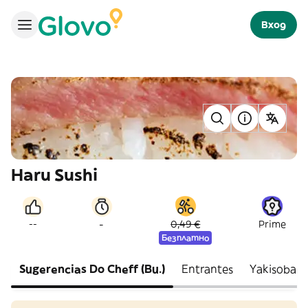
Вход
Haru Sushi
-
--
0,49 €
Prime
Безплатно
Sugerencias Do Cheff (Bu.)
Entrantes
Yakisoba A