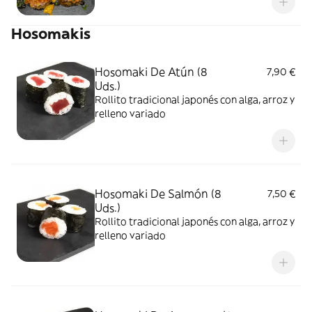
Hosomakis
Hosomaki De Atún (8
7,90 €
Uds.)
Rollito tradicional japonés con alga, arroz y
relleno variado
Hosomaki De Salmón (8
7,50 €
Uds.)
Rollito tradicional japonés con alga, arroz y
relleno variado