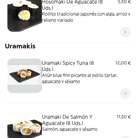
Hosomaki De Aguacate (8
5,50 €
Uds.)
Rollito tradicional japonés con alga, arroz y
relleno variado
Uramakis
Uramaki Spicy Tuna (8
12,00 €
Uds.)
Atún blue finn picante al estilo tartar,
aguacate y sésamo
Uramaki De Salmón Y
11,50 €
Aguacate (8 Uds.)
Salmón, aguacate y sésamo