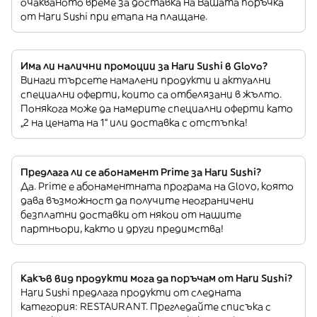
очакваното време за доставка на Вашата поръчка
от Haru Sushi при етапа на плащане.
Има ли налични промоции за Haru Sushi в Glovo?
Винаги търсете намалени продукти и актуални
специални оферти, които са отбелязани в жълто.
Понякога може да намерите специални оферти като
„2 на цената на 1“ или доставка с отстъпка!
Предлага ли се абонамент Prime за Haru Sushi?
Да. Prime е абонаментната програма на Glovo, която
дава възможност да получите неограничени
безплатни доставки от някои от нашите
партньори, както и други предимства!
Какъв вид продукти мога да поръчам от Haru Sushi?
Haru Sushi предлага продукти от следната
категория: RESTAURANT. Прегледайте списъка с