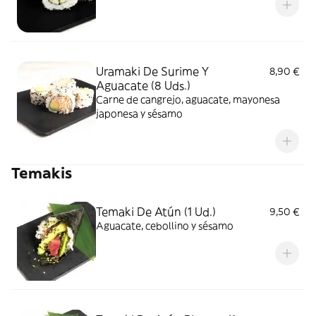
Uramaki De Surime Y
8,90 €
Aguacate (8 Uds.)
Carne de cangrejo, aguacate, mayonesa
japonesa y sésamo
Temakis
Temaki De Atún (1 Ud.)
9,50 €
Aguacate, cebollino y sésamo