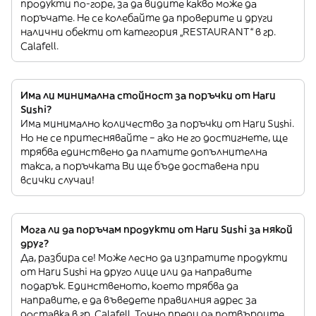
продукти по-горе, за да видите какво може да
поръчате. Не се колебайте да проверите и други
налични обекти от категория „RESTAURANT“ в гр.
Calafell.
Има ли минимална стойност за поръчки от Haru
Sushi?
Има минимално количество за поръчки от Haru Sushi.
Но не се притеснявайте – ако не го достигнете, ще
трябва единствено да платите допълнителна
такса, а поръчката Ви ще бъде доставена при
всички случаи!
Мога ли да поръчам продукти от Haru Sushi за някой
друг?
Да, разбира се! Може лесно да изпратите продукти
от Haru Sushi на друго лице или да направите
подарък. Единственото, което трябва да
направите, е да въведете правилния адрес за
доставка в гр. Calafell. Точно преди да потвърдите