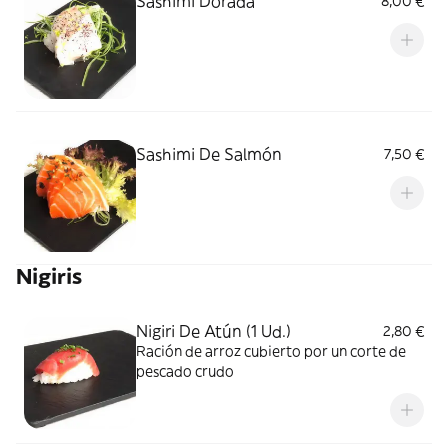
Sashimi Dorada
8,00 €
Sashimi De Salmón
7,50 €
Nigiris
Nigiri De Atún (1 Ud.)
2,80 €
Ración de arroz cubierto por un corte de
pescado crudo