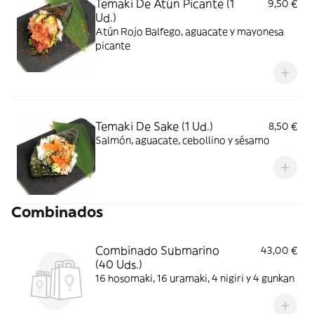
Temaki De Atún Picante (1
9,50 €
Ud.)
Atún Rojo Balfego, aguacate y mayonesa
picante
Temaki De Sake (1 Ud.)
8,50 €
Salmón, aguacate, cebollino y sésamo
Combinados
Combinado Submarino
43,00 €
(40 Uds.)
16 hosomaki, 16 uramaki, 4 nigiri y 4 gunkan