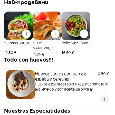
Най-продавани
Summer Wrap
CLUB
Poke Sushi Bowl
SANDWICH
14,50 €
16,50 €
Cafeaseamos
11,95 €
Todo con huevos!!!
Huevos turcos con pan de
10,50 €
espelta y cereales
Huevos escalfados sobre yogurt cremoso al
ajo, eneldo y con aceite de oliva al
pimienton. Accompañado con pan
delicioso de espelta y cereales A elegir con
o sin salchicha turca.
Nuestras Especialidades