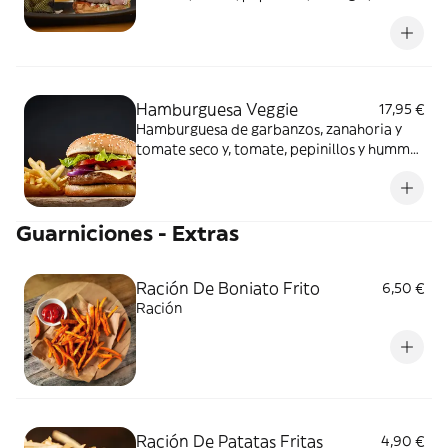
tomate, acompañada de patatas teja
Hamburguesa Veggie
17,95 €
Hamburguesa de garbanzos, zanahoria y
tomate seco y, tomate, pepinillos y hummus
de remolacha, acompañada de patatas teja
Guarniciones - Extras
Ración De Boniato Frito
6,50 €
Ración
Ración De Patatas Fritas
4,90 €