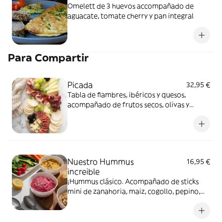
Omelett de 3 huevos accompañado de
aguacate, tomate cherry y pan integral
Para Compartir
Picada
32,95 €
Tabla de fiambres, ibéricos y quesos,
acompañado de frutos secos, olivas y
surtido de pan con dips
Nuestro Hummus
16,95 €
increible
¡Hummus clásico. Acompañado de sticks
mini de zanahoria, maiz, cogollo, pepino,
grisines y panecillos