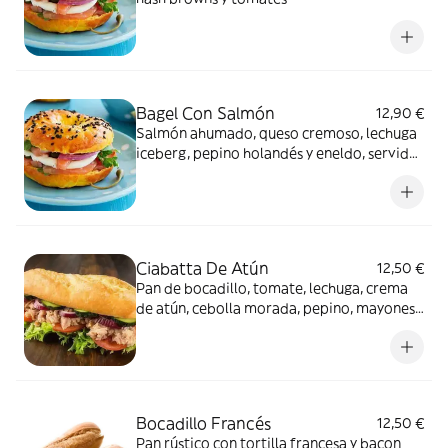
Bagel Con Salmón
12,90 €
Salmón ahumado, queso cremoso, lechuga
iceberg, pepino holandés y eneldo, servido
con espinaca y tomate cherry grillado
Ciabatta De Atún
12,50 €
Pan de bocadillo, tomate, lechuga, crema
de atún, cebolla morada, pepino, mayonesa
y orégano
Bocadillo Francés
12,50 €
Pan rústico con tortilla francesa y bacon