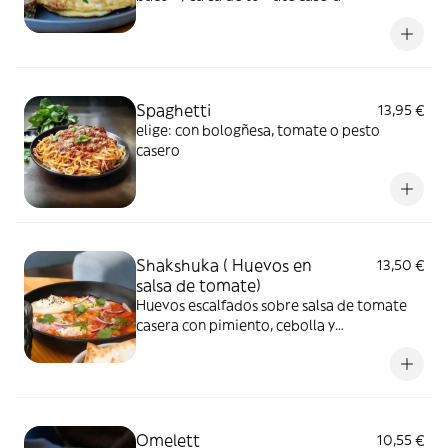
acompañado de aguacate y pan integral de
semillas.
Spaghetti
13,95 €
elige: con bologñesa, tomate o pesto
casero
Shakshuka ( Huevos en
13,50 €
salsa de tomate)
Huevos escalfados sobre salsa de tomate
casera con pimiento, cebolla y
especias.Servido con hummus y pan de
tortilla
Omelett
10,55 €