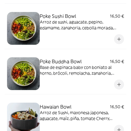
Poke Sushi Bowl
16,50 €
Arroz de sushi, aguacate, pepino,
edamame, zanahoria, cebolla morada,
sésamo tostado y salsa teriyaki
Poke Buddha Bowl
16,50 €
Base de espinaca baby con boniato al
horno, brócoli, remolacha, zanahoria,
nueces, sésamo tostado y salsa de
cacahuetes
Hawaian Bowl
16,50 €
Arroz de Sushi, mayonesa japonesa,
aguacate, maíz, piña, tomate Cherry,
zanahoria, Edamame, col lombarda y
sésamo