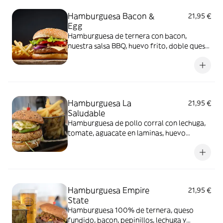
Hamburguesa Bacon &
21,95 €
Egg
Hamburguesa de ternera con bacon,
nuestra salsa BBQ, huevo frito, doble queso
y cebolla a la plancha
Hamburguesa La
21,95 €
Saludable
Hamburguesa de pollo corral con lechuga,
tomate, aguacate en laminas, huevo
pochado y salsa tártara en pan integral
Hamburguesa Empire
21,95 €
State
Hamburguesa 100% de ternera, queso
fundido, bacon, pepinillos, lechuga y