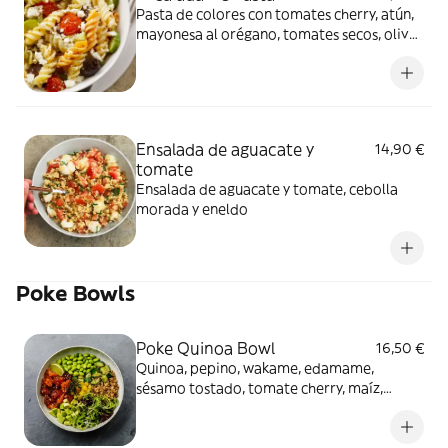
Pasta de colores con tomates cherry, atún,
mayonesa al orégano, tomates secos, olivas
negras, queso feta, albahaca y aceite de
oliva
Ensalada de aguacate y
14,90 €
tomate
Ensalada de aguacate y tomate, cebolla
morada y eneldo
Poke Bowls
Poke Quinoa Bowl
16,50 €
Quinoa, pepino, wakame, edamame,
sésamo tostado, tomate cherry, maíz,
mayonesa japonesa y un toque de wasabi