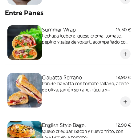
Entre Panes
Summer Wrap
14,50 €
Lechuga iceberg, queso crema, tomate,
pepino y salsa de yogurt, acompañado con
boniato frito
Ciabatta Serrano
13,90 €
Pan de ciabatta con tomate rallado, aceite
de oliva, jamón serrano, rúcula y
parmesano.
English Style Bagel
12,90 €
Queso cheddar, bacon y huevo frito, con
hash browns y tomates