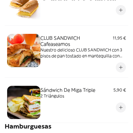
CLUB SANDWICH
11,95 €
Cafeaseamos
Nuestro delicioso CLUB SANDWICH con 3
pisos de pan tostado en mantequilla con
pollo a baja temperatura, bacón crujiente,
queso fundido, lechuga, tomate, tártara y
mayonesa de orégano
Sándwich De Miga Triple
5,90 €
2 Triángulos
Hamburguesas