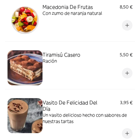
Macedonia De Frutas
8,50 €
Con zumo de naranja natural
Tiramisú Casero
5,50 €
Ración
Vasito De Felicidad Del
3,95 €
Día
Un vasito delicioso hecho con sabores de
nuestras tartas