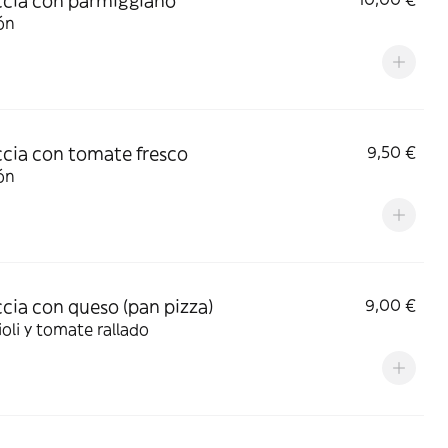
cia con parmiggiano
ón
cia con tomate fresco
9,50 €
ón
cia con queso (pan pizza)
9,00 €
ioli y tomate rallado