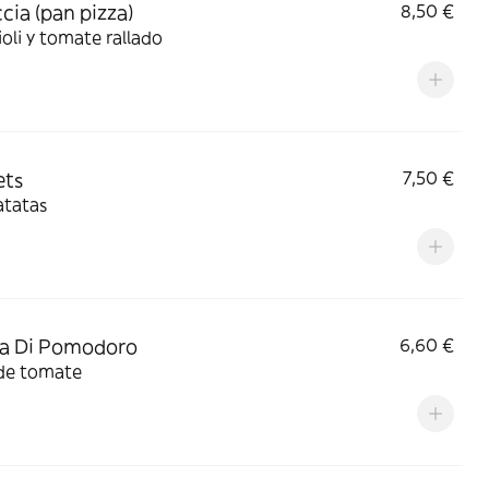
cia (pan pizza)
8,50 €
ioli y tomate rallado
ets
7,50 €
atatas
a Di Pomodoro
6,60 €
de tomate