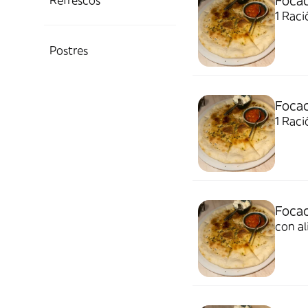
Focac
Refrescos
1 Raci
Postres
Focac
1 Raci
Focac
con al