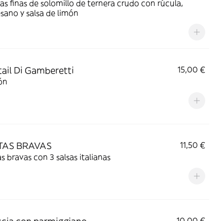
s finas de solomillo de ternera crudo con rúcula,
ano y salsa de limón
ail Di Gamberetti
15,00 €
ón
TAS BRAVAS
11,50 €
s bravas con 3 salsas italianas
10,00 €