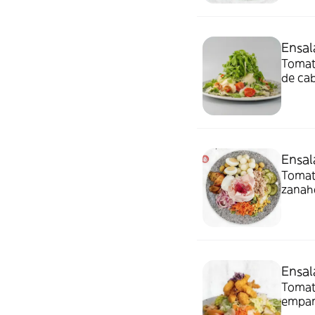
Ensal
Tomat
de cab
Ensal
Tomate
zanaho
Ensal
Tomate
empan