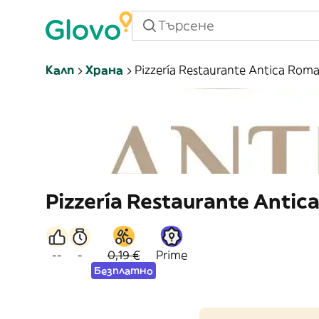
Калп
Храна
Pizzería Restaurante Antica Rom
Pizzería Restaurante Antic
--
-
0,19 €
Prime
Безплатно