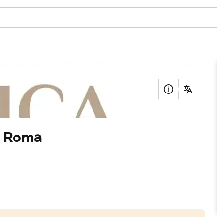
a
a Roma