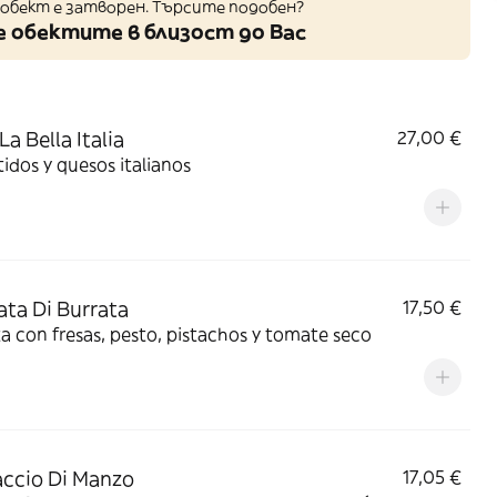
обект е затворен. Търсите подобен?
 обектите в близост до Вас
a Bella Italia
27,00 €
dos y quesos italianos
ata Di Burrata
17,50 €
a con fresas, pesto, pistachos y tomate seco
ccio Di Manzo
17,05 €