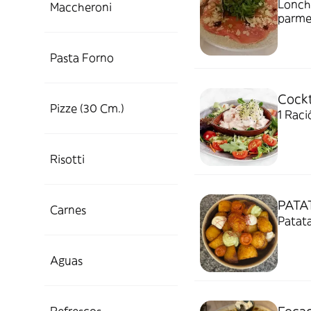
Loncha
Maccheroni
parmes
Pasta Forno
Cockt
Pizze (30 Cm.)
1 Raci
Risotti
PATA
Carnes
Patata
Aguas