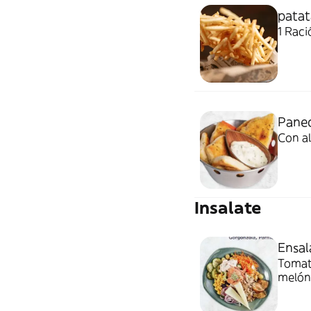
patat
1 Raci
Panec
Con al
Insalate
Ensal
Tomate
melón