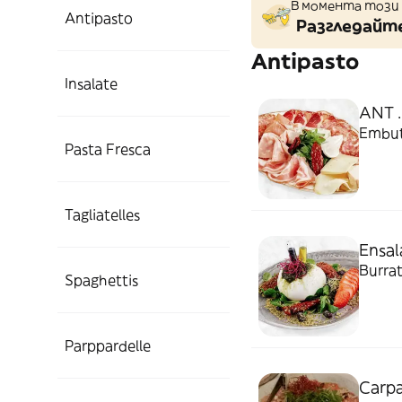
В момента този 
Antipasto
Разгледайте
Antipasto
Insalate
ANT .L
Embuti
Pasta Fresca
Tagliatelles
Ensal
Burrat
Spaghettis
Parppardelle
Carpa