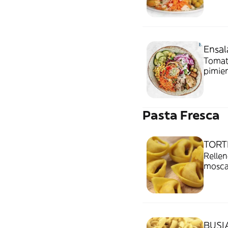
Ensal
Tomate
pimie
Pasta Fresca
TORT
Rellen
mosca
BUSI