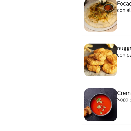
Focac
con al
nugg
con p
Crem
Sopa 