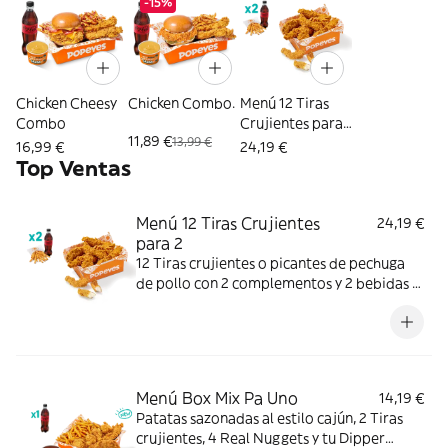
-15%
Chicken Cheesy
Chicken Combo.
Menú 12 Tiras
Combo
Crujientes para
11,89 €
13,99 €
2
16,99 €
24,19 €
Top Ventas
Menú 12 Tiras Crujientes
24,19 €
para 2
12 Tiras crujientes o picantes de pechuga
de pollo con 2 complementos y 2 bebidas a
elegir. Mucho crunch y jugosidad; ideal para
compartir entre dos.
Menú Box Mix Pa Uno
14,19 €
Patatas sazonadas al estilo cajún, 2 Tiras
crujientes, 4 Real Nuggets y tu Dipper