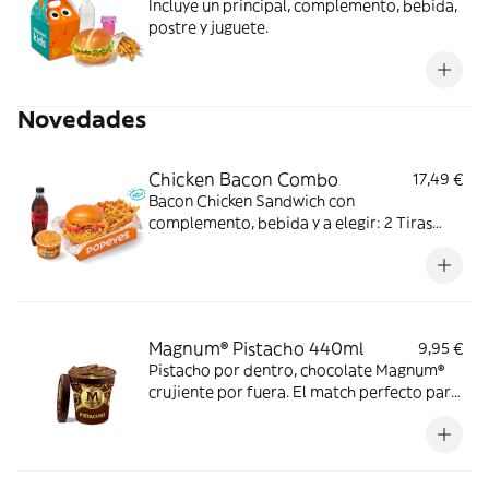
Incluye un principal, complemento, bebida,
postre y juguete.
Novedades
Chicken Bacon Combo
17,49 €
Bacon Chicken Sandwich con
complemento, bebida y a elegir: 2 Tiras
crujientes, 2 Alitas picantes o 3 Real
Nuggets. Ideal para los que creen que todo
mejora con bacon.
Magnum® Pistacho 440ml
9,95 €
Pistacho por dentro, chocolate Magnum®
crujiente por fuera. El match perfecto para
los amantes del pistacho. Solo a domicilio.