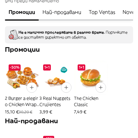
дни преди намалението
Промоции
Най-продавани
Top Ventas
Noved
Не е налично проследяване в реално време.
Поръчките
се доставят директно от обекта.
Промоции
-50%
1+1
1+1
2 Burger a elegir
3 Real Nuggets
The Chicken
o Chicken Wrap
Crujientes
Classic
+ 2 Patatas + 10
15,10 €
3,99 €
7,49 €
30,20 €
Aros
Най-продавани