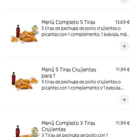
Menú Completo 5 Tiras
13,69 €
5 tiras de pechuga de pollo crujientes o
picantes con 1 complemento, 1 bebida, más
helado. Mucho crunch y centro jugoso; ideal
para un capricho completo.
Menú 5 Tiras Crujientes
11,99 €
para 1
5 tiras de pechuga de pollo crujientes o
picantes con 1 complemento y 1 bebida.
Crujiente por fuera y jugoso por dentro;
perfecto para una comida individual.
Menú Completo 3 Tiras
11,99 €
Crujientes
3 Tiras de pechuga de pollo con 1