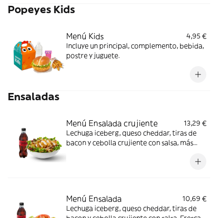
Popeyes Kids
Menú Kids
4,95 €
Incluye un principal, complemento, bebida,
postre y juguete.
Ensaladas
Menú Ensalada crujiente
13,29 €
Lechuga iceberg, queso cheddar, tiras de
bacon y cebolla crujiente con salsa, más
filete de pollo crujiente. Fresca, crujiente y
cremosa; ideal cuando te apetece algo más
ligero con crunch.
Menú Ensalada
10,69 €
Lechuga iceberg, queso cheddar, tiras de