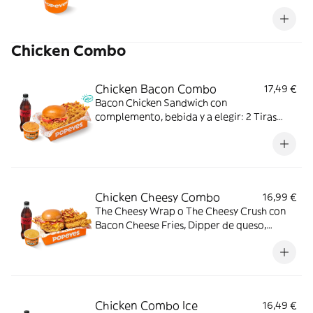
perfecto para disfrutar con tus postres
favoritos.
Chicken Combo
Chicken Bacon Combo
17,49 €
Bacon Chicken Sandwich con
complemento, bebida y a elegir: 2 Tiras
crujientes, 2 Alitas picantes o 3 Real
Nuggets. Ideal para los que creen que todo
mejora con bacon.
Chicken Cheesy Combo
16,99 €
The Cheesy Wrap o The Cheesy Crush con
Bacon Cheese Fries, Dipper de queso,
bebida mediana y a elegir: 2 Tiras
crujientes, 2 Alitas picantes, 2 Alitas
picantes crujientes o 3 Real Nuggets.
Chicken Combo Ice
16,49 €