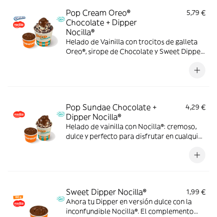
Pop Cream Oreo®
5,79 €
Chocolate + Dipper
Nocilla®
Helado de Vainilla con trocitos de galleta
Oreo®, sirope de Chocolate y Sweet Dipper
de Nocilla® para llevar cada cucharada al
siguiente nivel.
Pop Sundae Chocolate +
4,29 €
Dipper Nocilla®
Helado de vainilla con Nocilla®: cremoso,
dulce y perfecto para disfrutar en cualquier
momento.
Sweet Dipper Nocilla®
1,99 €
Ahora tu Dipper en versión dulce con la
inconfundible Nocilla®. El complemento