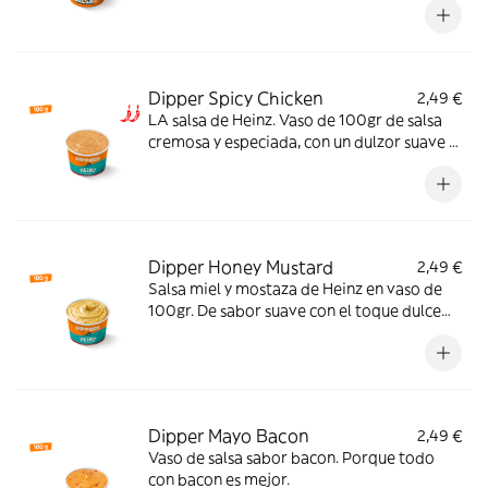
Dipper Spicy Chicken
2,49 €
LA salsa de Heinz. Vaso de 100gr de salsa
cremosa y especiada, con un dulzor suave y
un picante equilibrado que potencia el
sabor y la hace irresistible. El match ideal
para tu pollo crujiente.
Dipper Honey Mustard
2,49 €
Salsa miel y mostaza de Heinz en vaso de
100gr. De sabor suave con el toque dulce
perfecto.
Dipper Mayo Bacon
2,49 €
Vaso de salsa sabor bacon. Porque todo
con bacon es mejor.