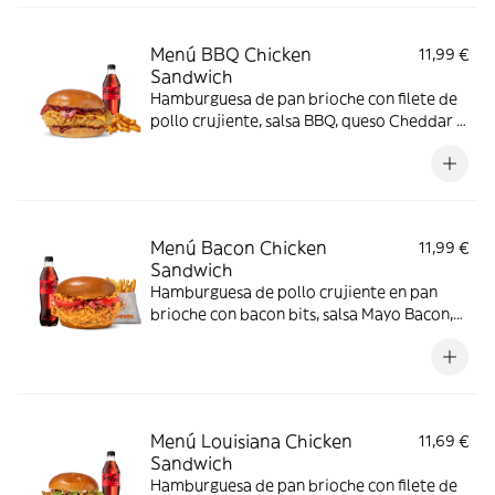
Menú BBQ Chicken
11,99 €
Sandwich
Hamburguesa de pan brioche con filete de
pollo crujiente, salsa BBQ, queso Cheddar y
bacon
Menú Bacon Chicken
11,99 €
Sandwich
Hamburguesa de pollo crujiente en pan
brioche con bacon bits, salsa Mayo Bacon,
cebolla frita y tomate. Hecha con cariño
para los amantes del bacon.
Menú Louisiana Chicken
11,69 €
Sandwich
Hamburguesa de pan brioche con filete de