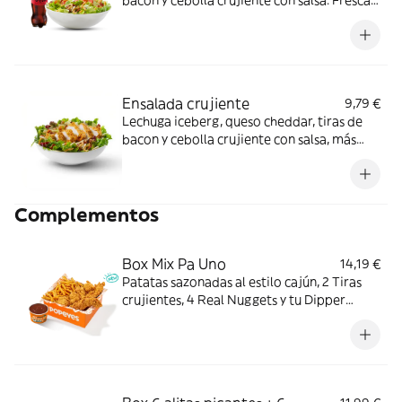
bacon y cebolla crujiente con salsa. Fresca y
crujiente con cremosidad justa; ideal para
una comida ligera.
Ensalada crujiente
9,79 €
Lechuga iceberg, queso cheddar, tiras de
bacon y cebolla crujiente con salsa, más
filete de pollo crujiente. Fresca, crujiente y
cremosa; ideal cuando te apetece algo más
ligero con crunch.
Complementos
Box Mix Pa Uno
14,19 €
Patatas sazonadas al estilo cajún, 2 Tiras
crujientes, 4 Real Nuggets y tu Dipper
favorito. Todo en una sola Box para que no
tengas que elegir.