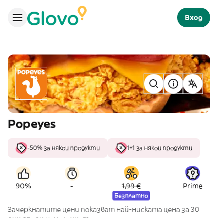
Вход
Popeyes
-50% за някои продукти
1+1 за някои продукти
-
90%
1,99 €
Prime
Безплатно
Зачеркнатите цени показват най-ниската цена за 30