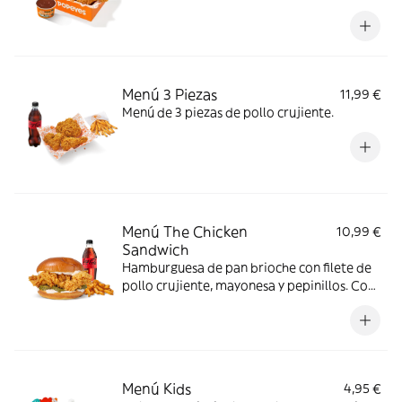
favorito, con complemento y bebida. Todo
en una sola Box para que no tengas que
elegir.
Menú 3 Piezas
11,99 €
Menú de 3 piezas de pollo crujiente.
Menú The Chicken
10,99 €
Sandwich
Hamburguesa de pan brioche con filete de
pollo crujiente, mayonesa y pepinillos. Con
complemento y bebida.
Menú Kids
4,95 €