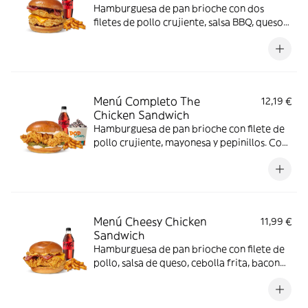
Hamburguesa de pan brioche con dos
filetes de pollo crujiente, salsa BBQ, queso
Cheddar y bacon. Con complemento y
bebida.
Menú Completo The
12,19 €
Chicken Sandwich
Hamburguesa de pan brioche con filete de
pollo crujiente, mayonesa y pepinillos. Con
complemento, bebida y helado.
Menú Cheesy Chicken
11,99 €
Sandwich
Hamburguesa de pan brioche con filete de
pollo, salsa de queso, cebolla frita, bacon
queso.