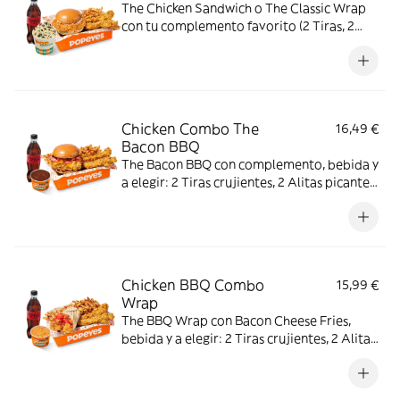
The Chicken Sandwich o The Classic Wrap
con tu complemento favorito (2 Tiras, 2
Alitas picantes o 3 Real Nuggets), Patatas
cajún, bebida y Pop Cream de Oreo o Kit
Kat. El combo creado para los indecisos
profesionales.
Chicken Combo The
16,49 €
Bacon BBQ
The Bacon BBQ con complemento, bebida y
a elegir: 2 Tiras crujientes, 2 Alitas picantes
o 3 Real Nuggets.
Chicken BBQ Combo
15,99 €
Wrap
The BBQ Wrap con Bacon Cheese Fries,
bebida y a elegir: 2 Tiras crujientes, 2 Alitas
picantes, 2 Alitas picantes crujientes o 3
Real Nuggets.