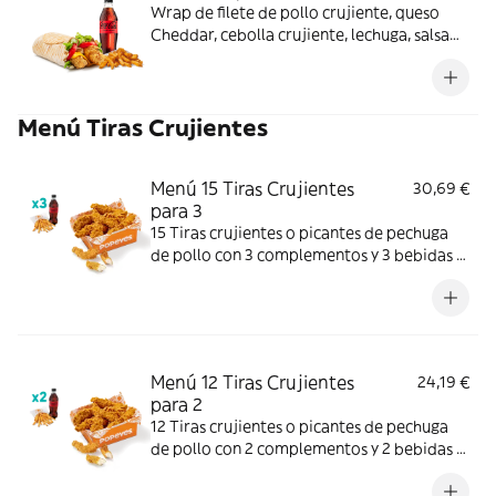
Wrap de filete de pollo crujiente, queso
Cheddar, cebolla crujiente, lechuga, salsa
BBQ y mayonesa. Con complemento y
bebida.
Menú Tiras Crujientes
Menú 15 Tiras Crujientes
30,69 €
para 3
15 Tiras crujientes o picantes de pechuga
de pollo con 3 complementos y 3 bebidas a
elegir. Textura crujiente y bocado jugoso;
perfecto para compartir entre 3.
Menú 12 Tiras Crujientes
24,19 €
para 2
12 Tiras crujientes o picantes de pechuga
de pollo con 2 complementos y 2 bebidas a
elegir. Mucho crunch y jugosidad; ideal para
compartir entre dos.