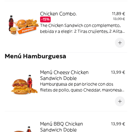
Chicken Combo.
11,89 €
13,99 €
-15%
The Chicken Sandwich con complemento,
bebida y a elegir: 2 Tiras crujientes, 2 Alitas
picantes o 3 Real Nuggets.
Menú Hamburguesa
Menú Cheesy Chicken
13,99 €
Sandwich Doble
Hamburguesa de pan brioche con dos
filetes de pollo, queso Cheddar, mayonesa,
lechuga y tomate. Con complemento y
bebida.
Menú BBQ Chicken
13,99 €
Sandwich Doble