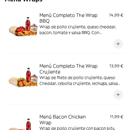
Menú Completo The Wrap
14,99 €
BBQ
Wrap de pollo crujiente, queso cheddar,
bacon, tomate y salsa BBQ. Con
complemento y bebida y helado
Menú Completo The Wrap
13,99 €
Crujiente
Wrap de filete de pollo crujiente, queso
Cheddar, cebolla crujiente, lechuga, salsa
BBQ y mayonesa. Con complemento y
bebida y helado
Menú Bacon Chicken
11,99 €
Wrap
Wrap de pollo crujiente con bacon bits,