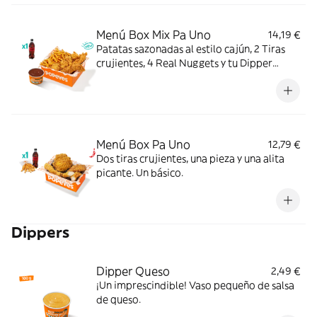
Menú Box Mix Pa Uno
14,19 €
Patatas sazonadas al estilo cajún, 2 Tiras
crujientes, 4 Real Nuggets y tu Dipper
favorito, con complemento y bebida. Todo
en una sola Box para que no tengas que
elegir.
Menú Box Pa Uno
12,79 €
Dos tiras crujientes, una pieza y una alita
picante. Un básico.
Dippers
Dipper Queso
2,49 €
¡Un imprescindible! Vaso pequeño de salsa
de queso.