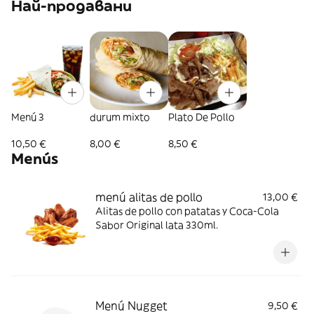
Най-продавани
Menú 3
durum mixto
Plato De Pollo
10,50 €
8,00 €
8,50 €
Menús
menú alitas de pollo
13,00 €
Alitas de pollo con patatas y Coca-Cola
Sabor Original lata 330ml.
Menú Nugget
9,50 €