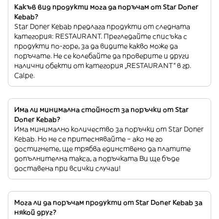
Какъв вид продукти мога да поръчам от Star Doner
Kebab?
Star Doner Kebab предлага продукти от следната
категория: RESTAURANT. Прегледайте списъка с
продукти по-горе, за да видите какво може да
поръчате. Не се колебайте да проверите и други
налични обекти от категория „RESTAURANT“ в гр.
Calpe.
Има ли минимална стойност за поръчки от Star
Doner Kebab?
Има минимално количество за поръчки от Star Doner
Kebab. Но не се притеснявайте – ако не го
достигнете, ще трябва единствено да платите
допълнителна такса, а поръчката Ви ще бъде
доставена при всички случаи!
Мога ли да поръчам продукти от Star Doner Kebab за
някой друг?