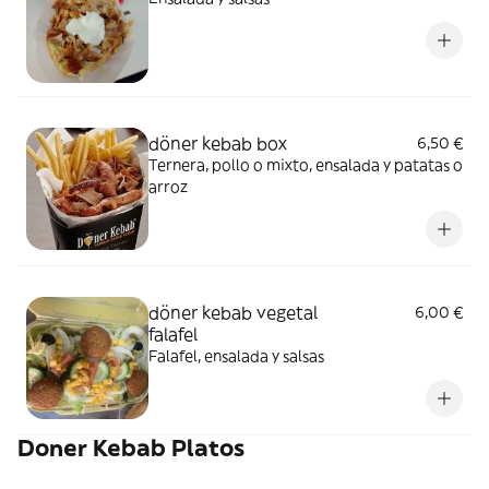
döner kebab box
6,50 €
Ternera, pollo o mixto, ensalada y patatas o
arroz
döner kebab vegetal
6,00 €
falafel
Falafel, ensalada y salsas
Doner Kebab Platos