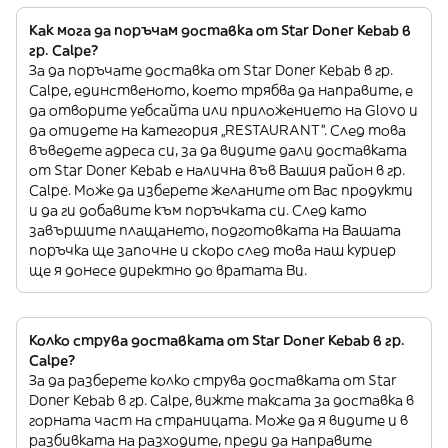
Как мога да поръчам доставка от Star Doner Kebab в
гр. Calpe?
За да поръчате доставка от Star Doner Kebab в гр.
Calpe, единственото, което трябва да направите, е
да отворите уебсайта или приложението на Glovo и
да отидете на категория „RESTAURANT”. След това
въведете адреса си, за да видите дали доставката
от Star Doner Kebab е налична във Вашия район в гр.
Calpe. Може да изберете желаните от Вас продукти
и да ги добавите към поръчката си. След като
завършите плащането, подготовката на Вашата
поръчка ще започне и скоро след това наш куриер
ще я донесе директно до вратата Ви.
Колко струва доставката от Star Doner Kebab в гр.
Calpe?
За да разберете колко струва доставката от Star
Doner Kebab в гр. Calpe, вижте таксата за доставка в
горната част на страницата. Може да я видите и в
разбивката на разходите, преди да направите