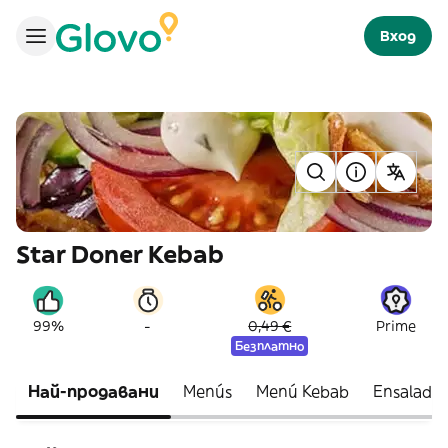
Вход
Star Doner Kebab
-
99%
0,49 €
Prime
Безплатно
Най-продавани
Menús
Menú Kebab
Ensaladas