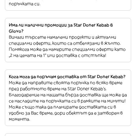
поръчката си.
Има ли налични промоции за Star Doner Kebab в
Glovo?
Винаги търсете намалени продукти и актуални
специални оферти, които са отбелязани в жълто.
Понякога може да намерите специални оферти като
„2 на цената на 1“ или доставка с отстъпка!
Кога мога да поръчам доставка от Star Doner Kebab?
Може да направите своята поръчка по всяко време
през работното време на Star Doner Kebab’s.
Благодарение на нашата бърза доставка ще може да
се насладите на поръчката си в рамките на минути!
Може също така да планирате доставката си в
удобно за Вас време, дори обектът да е затворен в
момента.