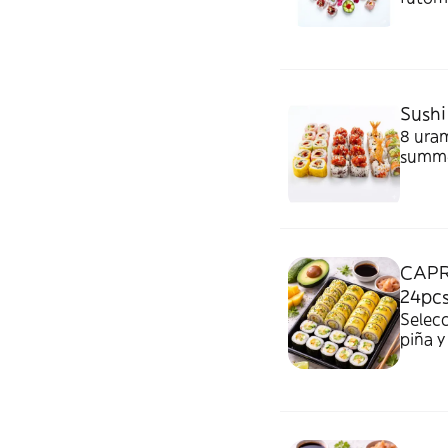
Sushi
8 ura
summer
CAPR
24pc
Selecc
piña y
para d