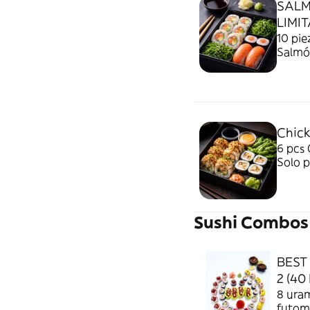
SALM
LIMI
10 piezas + waka
Salmón (simp
Ensal
Uno de
tiemp
Chic
6 pcs C
Solo p
con ed
Sushi Combos
BEST 
2 (40 
8 uram
futoma