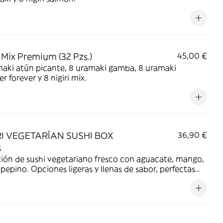
 Mix Premium (32 Pzs.)
45,00 €
maki atún picante, 8 uramaki gamba, 8 uramaki
 forever y 8 nigiri mix.
I VEGETARÍAN SUSHI BOX
36,90 €
s
ión de sushi vegetariano fresco con aguacate, mango,
 pepino. Opciones ligeras y llenas de sabor, perfectas
isfrutar sushi sin pescado.