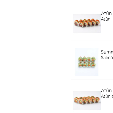
Atún 
Atún, 
Summe
Salmón
Atún 
Atún 