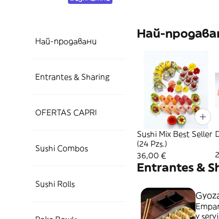
Най-продава
Най-продавани
Entrantes & Sharing
OFERTAS CAPRI
Sushi Mix Best Seller
D
(24 Pzs.)
Sushi Combos
36,00 €
Entrantes & S
Sushi Rolls
Gyoza
Empana
y serv