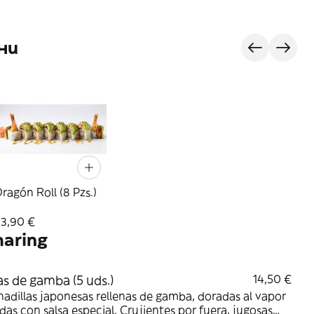
ни
ragón Roll (8 Pzs.)
23,90 €
haring
s de gamba (5 uds.)
14,50 €
dillas japonesas rellenas de gamba, doradas al vapor
idas con salsa especial. Crujientes por fuera, jugosas