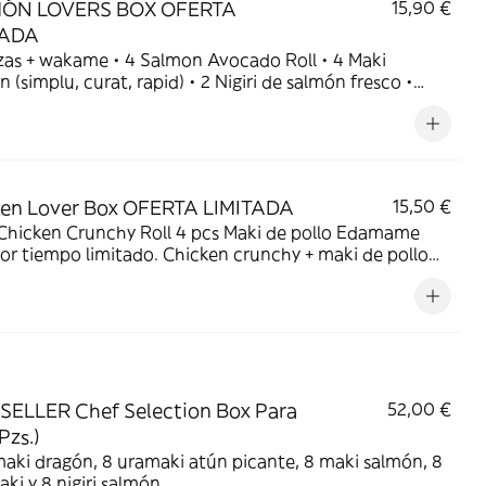
ÓN LOVERS BOX OFERTA
15,90 €
TADA
me • 4 Salmon Avocado Roll • 4 Maki
lu, curat, rapid) • 2 Nigiri de salmón fresco •
ada de wakame Selección premium de salmón fresco
 los favoritos de nuestros clientes. Disponible por
o limitado
ken Lover Box OFERTA LIMITADA
15,50 €
hicken Crunchy Roll 4 pcs Maki de pollo Edamame
or tiempo limitado. Chicken crunchy + maki de pollo
amame. Crujiente, sabroso y perfecto para repetir.
SELLER Chef Selection Box Para
52,00 €
Pzs.)
aki dragón, 8 uramaki atún picante, 8 maki salmón, 8
ki y 8 nigiri salmón.