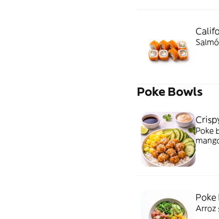
Califo
Salmón
Poke Bowls
Crisp
Poke b
mango 
delici
Poke 
Arroz 