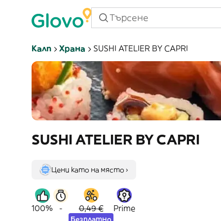
Калп
Храна
SUSHI ATELIER BY CAPRI
SUSHI ATELIER BY CAPRI
Цени като на място ›
100%
-
0,49 €
Prime
Безплатно