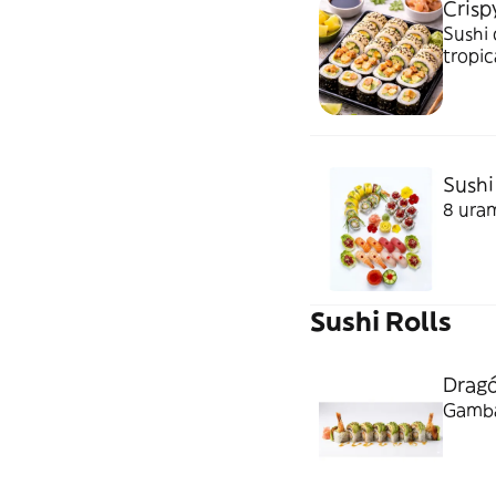
Crisp
Sushi 
tropic
pescad
Sushi 
8 uram
Sushi Rolls
Dragó
Gamba 