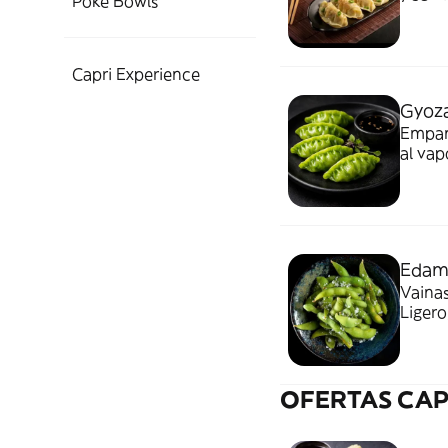
Poke Bowls
por d
Capri Experience
Gyoza
Empana
al vap
vegan
Edam
Vainas
Ligero
sushi.
OFERTAS CAP