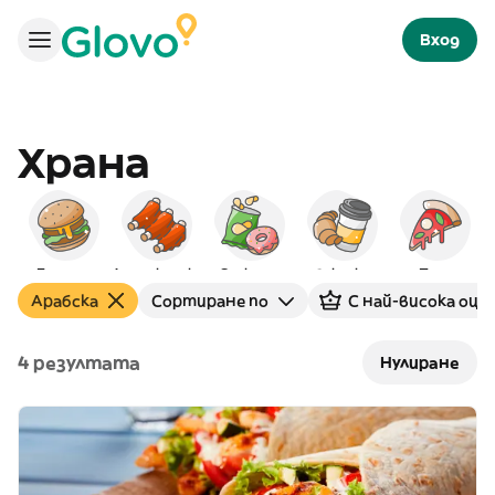
Вход
Храна
Бургери
Американска
Снаксове
Закуска
Пица
Арабска
Сортиране по
С най-висока оце
4 резултата
Нулиране