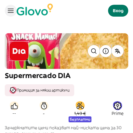
Вход
Supermercado DIA
Промоция за някои артикули
-
--
1,49 €
Prime
Безплатно
Зачеркнатите цени показват най-ниската цена за 30