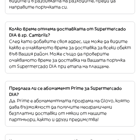
видите и в разбивката на разходите, преди да
направите поръчката си.
Колко време отнема доставката от Supermercado
DIA в гр. Cambrils?
След като добавите своя адрес, ще може да видите
какво е очакваното време за доставка за всеки обект
във Вашия район. Може също да проверите
очакваното време за доставка на Вашата поръчка
от Supermercado DIA при етапа на плащане.
Предлага ли се абонамент Prime за Supermercado
DIA?
Да. Prime е абонаментната програма на Glovo, която
дава възможност да получите неограничени
безплатни доставки от някои от нашите
партньори, както и други предимства!