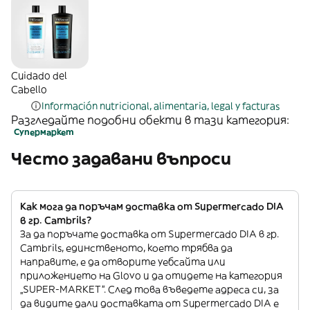
Cuidado del
Cabello
Información nutricional, alimentaria, legal y facturas
Разгледайте подобни обекти в тази категория:
Супермаркет
Често задавани въпроси
Как мога да поръчам доставка от Supermercado DIA
в гр. Cambrils?
За да поръчате доставка от Supermercado DIA в гр.
Cambrils, единственото, което трябва да
направите, е да отворите уебсайта или
приложението на Glovo и да отидете на категория
„SUPER-MARKET”. След това въведете адреса си, за
да видите дали доставката от Supermercado DIA е