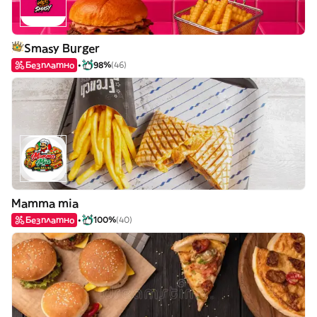
Smasy Burger
Безплатно
98%
(46)
Mamma mia
Безплатно
100%
(40)