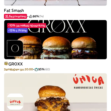
Fat Smash
Безплатно
86%
(14)
-10% за някои продукти
-15% с Prime
GROXX
Затворен до 20:00
95%
(60)