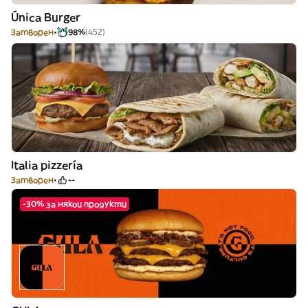
Única Burger
Затворен
98%
(452)
Italia pizzería
Затворен
--
-30% за някои продукти