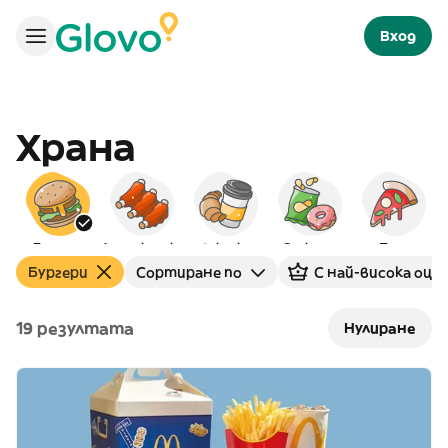
Вход
Храна
Бургери
Американска
Закуска
Снаксове
Пица
Бургери
Сортиране по
С най-висока оце
19 резултата
Нулиране