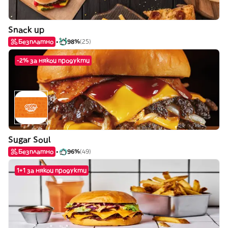
Snack up
Безплатно
98%
(25)
-2% за някои продукти
Sugar Soul
Безплатно
96%
(49)
1+1 за някои продукти