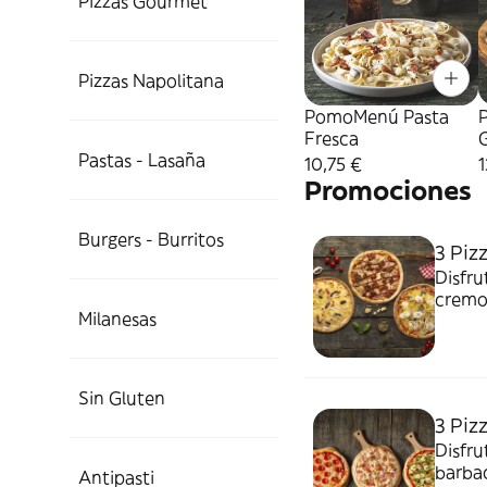
Pizzas Gourmet
Pizzas Napolitana
PomoMenú Pasta
Fresca
Pastas - Lasaña
10,75 €
1
Promociones
Burgers - Burritos
3 Piz
Disfru
cremos
Milanesas
cabra
Sin Gluten
3 Piz
Disfru
barba
Antipasti