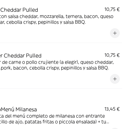
 Cheddar Pulled
10,75 €
con salsa cheddar, mozzarella, ternera, bacon, queso
r, cebolla crispy, pepinillos y salsa BBQ.
r Cheddar Pulled
10,75 €
 de carne o pollo crujiente (a elegir), queso cheddar,
.pork, bacon, cebolla crispy, pepinillos y salsa BBQ.
Menú Milanesa
13,45 €
uta del menú completo de milanesa con entrante
illo de ajo, patatas fritas o piccola ensalada) + tu
sa + bebida; refresco, cerveza o agua.