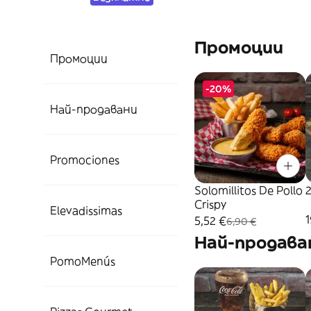
Промоции
Промоции
-20%
Най-продавани
Promociones
Solomillitos De Pollo
Crispy
Elevadissimas
1
5,52 €
6,90 €
Най-продава
PomoMenús