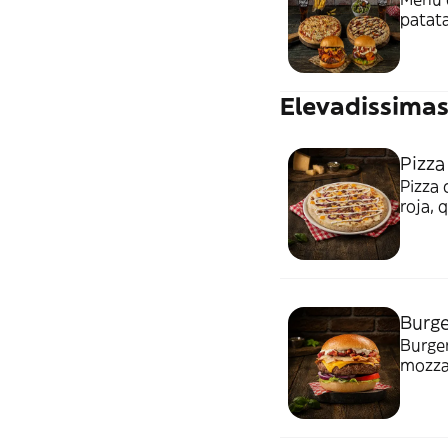
patata
Elevadissima
Pizza
Pizza 
roja, 
Burge
Burger
mozzar