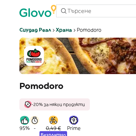
Сиудад Реал
Храна
Pomodoro
Pomodoro
-20% за някои продукти
95%
-
0,49 €
Prime
Безплатно