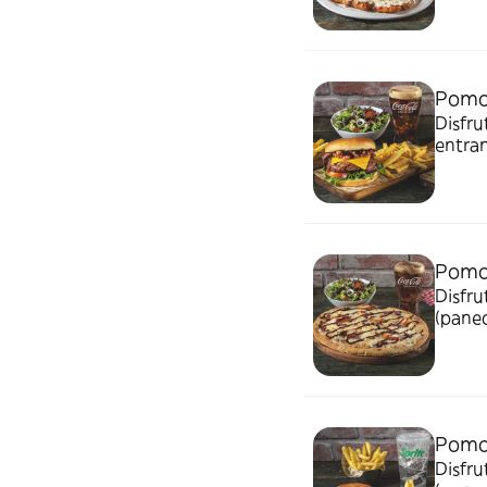
Pomo
Disfr
entran
+ tu b
cervez
Pomo
Disfr
(panec
gourme
Pomo
Disfr