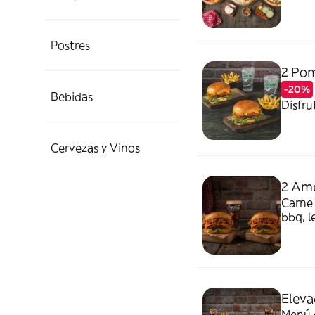
Postres
2 Po
-20%
Bebidas
Disfru
Cervezas y Vinos
2 Ame
Carne 
bbq, l
Eleva
Menú c