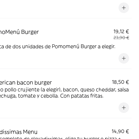
moMenú Burger
19,12 €
23,90 €
ta de dos unidades de Pomomenú Burger a elegir.
rican bacon burger
18,50 €
o pollo crujiente (a elegir), bacon, queso cheddar, salsa
echuga, tomate y cebolla. Con patatas fritas.
dissimas Menu
14,90 €
ompleto de elevadissimas, elige tu burger o pizza +