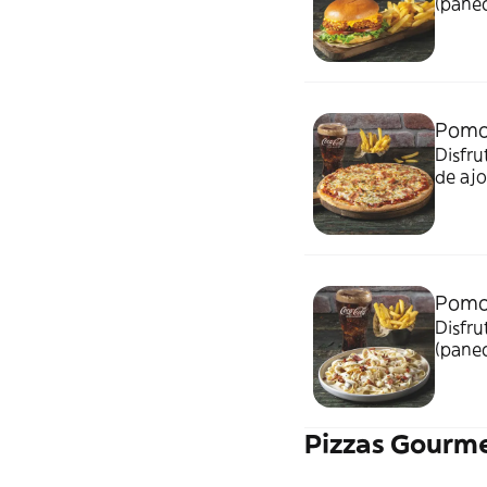
(panec
burger
Pomo
Disfru
de ajo
refres
Pomo
Disfru
(panec
fresca
Pizzas Gourm