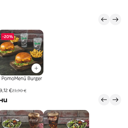
-20%
2 PomoMenú Burger
9,12 €
23,90 €
ни