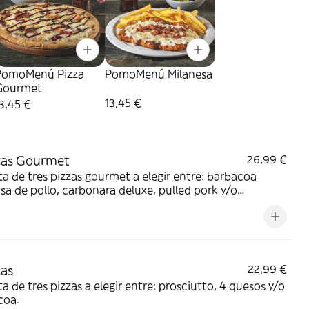
PomoMenú Pizza
PomoMenú Milanesa
Gourmet
13,45 €
3,45 €
zas Gourmet
26,99 €
ta de tres pizzas gourmet a elegir entre: barbacoa
a de pollo, carbonara deluxe, pulled pork y/o
melizada.
zas
22,99 €
ta de tres pizzas a elegir entre: prosciutto, 4 quesos y/o
coa.