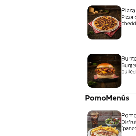
Pizza
Pizza 
chedda
Burge
Burger
pulled
PomoMenús
Pomo
Disfr
(panec
milane