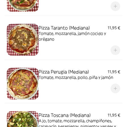
Pizza Taranto (Mediana)
11,95 €
Tomate, mozzarella, jamón cocido y
orégano
Pizza Perugia (Mediana)
11,95 €
Tomate, mozzarella, pollo, piña y jamón
Pizza Toscana (Mediana)
11,95 €
Ajo, tomate, mozzarella, champiñones,
calabacín, berenjenas, pimientos verdes y