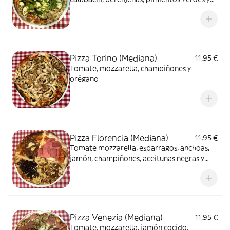
orégano
Pizza Torino (Mediana)
11,95 €
Tomate, mozzarella, champiñones y
orégano
Pizza Florencia (Mediana)
11,95 €
Tomate mozzarella, esparragos, anchoas,
jamón, champiñones, aceitunas negras y
orégano
Pizza Venezia (Mediana)
11,95 €
Tomate, mozzarella, jamón cocido,