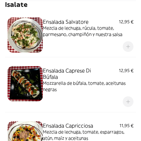
Isalate
Ensalada Salvatore
12,95 €
Mezcla de lechuga, rúcula, tomate,
parmesano, champiñón y nuestra salsa
Ensalada Caprese Di
12,95 €
Búfala
Mozzarella de búfala, tomate, aceitunas
negras
Ensalada Capricciosa
11,95 €
Mezcla de lechuga, tomate, esparragos,
atún, maíz y aceitunas