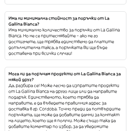
Има ли минимална стойност за поръчки от La
Gallina Bianca?
Има минимално количество за поръчки от La Gallina
Bianca. Но не се притеснявайте – ако не го
достигнете, ще трябва единствено да платите
допълнителна такса, а поръчката Ви ще бъде
доставена при всички случаи!
Мога ли да поръчам продукти от La Gallina Bianca за
някой друг?
Да, разбира се! Може лесно да изпратите продукти
от La Gallina Bianca на друго лице или да направите
подарък. Единственото, което трябва да
направите, е да въведете правилния адрес за
доставка в гр. Cordoba. Точно преди да потвърдите
поръчката, ще може да добавите данни за контакт
на лицето, което ще я получи. Може също така да
добавите коментар по избор, за да уведомите