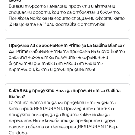
Glovo?
Винаги търсете намалени продукти и актуални
специални оферти, които са отбелязани в жълто.
Понякога може да намерите специални оферти като
„2 на цената на 1“ или доставка с отстъпка!
Предлага ли се абонамент Prime за La Gallina Bianca?
Да. Prime е абонаментната програма на Glovo, която
дава възможност да получите неограничени
безплатни доставки от някои от нашите
партньори, както и други предимства!
Какъв вид продукти мога да поръчам от La Gallina
Bianca?
La Gallina Bianca предлага продукти от следната
категория: RESTAURANT. Прегледайте списъка с
продукти по-горе, за да видите какво може да
поръчате. Не се колебайте да проверите и други
налични обекти от категория „RESTAURANT“ в гр.
Cordoba.