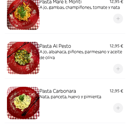
Pasta Mare E Monti
12,95 €
Ajo, gambas, champiñones, tomate y nata
Pasta Al Pesto
12,95 €
Ajo, albahaca, piñones, parmesano y aceite
de oliva
Pasta Carbonara
12,95 €
Nata, panceta, huevo y pimienta