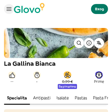
Вход
La Gallina Bianca
-
--
0,99 €
Prime
Безплатно
Specialita
Antipasti
Isalate
Pastas
Pasta Fre