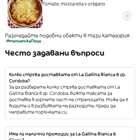
Tomate, mozzarella y orégano
Разгледайте подобни обекти в тази категория:
Италианскa
Пица
Често задавани въпроси
Колко струва доставката от La Gallina Bianca в гр.
Cordoba?
За да разберете колко струва доставката от La
Gallina Bianca в гр. Cordoba, вижте таксата за
доставка в горната част на страницата. Може да я
видите и в разбивката на разходите, преди да
направите поръчката си.
Има ли налични промоции за La Gallina Bianca в