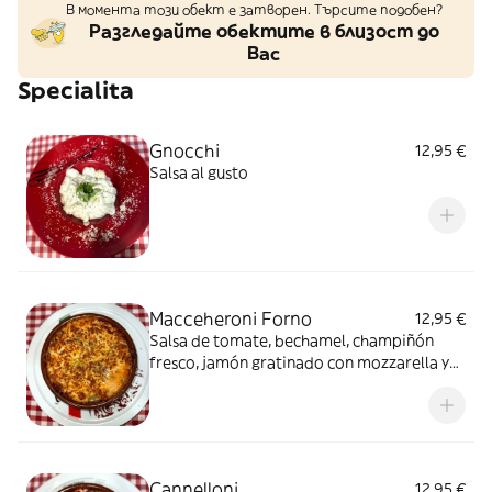
В момента този обект е затворен. Търсите подобен?
Разгледайте обектите в близост до
Вас
Specialita
Gnocchi
12,95 €
Salsa al gusto
Macceheroni Forno
12,95 €
Salsa de tomate, bechamel, champiñón
fresco, jamón gratinado con mozzarella y
parmesano
Cannelloni
12,95 €