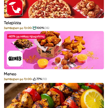
Telepizza
Затворен до 13:00
100%
(36)
-60% за някои продукти
Meneo
Затворен до 13:00
77%
(10)