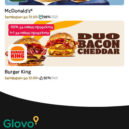
McDonald's®
Затворен до 13:30
98%
(122)
-50% за някои продукти
1+1 за някои продукти
Burger King
Затворен до 12:00
92%
(141)