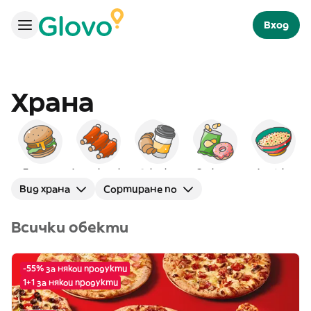
Вход
Храна
Бургери
Американска
Закуска
Снаксове
Арабска
Вид храна
Сортиране по
Всички обекти
-55% за някои продукти
1+1 за някои продукти