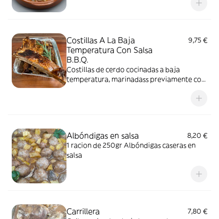
Costillas A La Baja
9,75 €
Temperatura Con Salsa
B.B.Q.
Costillas de cerdo cocinadas a baja
temperatura, marinadass previamente con
salsa bbq, varias especias,miel y mostaza. (2
tiras por ración)
Albóndigas en salsa
8,20 €
1 racion de 250gr Albóndigas caseras en
salsa
Carrillera
7,80 €