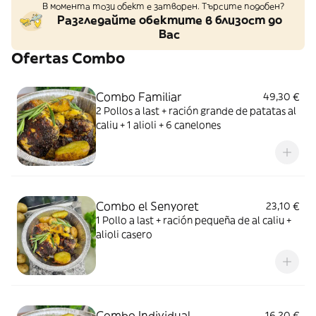
В момента този обект е затворен. Търсите подобен?
Разгледайте обектите в близост до
Вас
Ofertas Combo
Combo Familiar
49,30 €
2 Pollos a last + ración grande de patatas al
caliu + 1 alioli + 6 canelones
Combo el Senyoret
23,10 €
1 Pollo a last + ración pequeña de al caliu +
alioli casero
Combo Individual
16,20 €