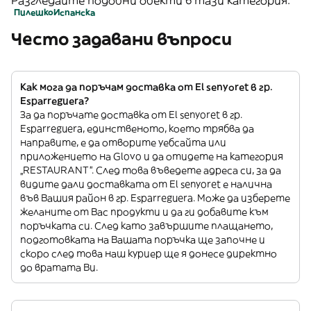
Разгледайте подобни обекти в тази категория:
Пилешко
Испанска
Често задавани въпроси
Как мога да поръчам доставка от El senyoret в гр.
Esparreguera?
За да поръчате доставка от El senyoret в гр.
Esparreguera, единственото, което трябва да
направите, е да отворите уебсайта или
приложението на Glovo и да отидете на категория
„RESTAURANT”. След това въведете адреса си, за да
видите дали доставката от El senyoret е налична
във Вашия район в гр. Esparreguera. Може да изберете
желаните от Вас продукти и да ги добавите към
поръчката си. След като завършите плащането,
подготовката на Вашата поръчка ще започне и
скоро след това наш куриер ще я донесе директно
до вратата Ви.