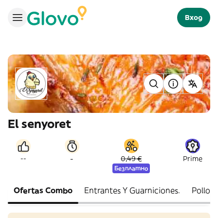
Вход
El senyoret
-
--
0,49 €
Prime
Безплатно
Ofertas Combo
Entrantes Y Guarniciones.
Pollos 