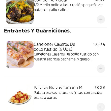
1/2 Medio pollo a last + ración pequeña de
patata al caliu + alioli
Entrantes Y Guarniciones.
Canelones Caseros De
10,50 €
pollo rustido (6 Uds.)
Canelones Caseros De pollo rustido con
nuestra sabrosa bechamel y queso
mozzarrella
Patatas Bravas Tamaño M
7,00 €
Patata bravas naturales fritas, con la salsa
brava a parte.