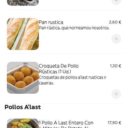
Pan rustica
2,60 €
Pan rústica, que horneamos nosotros.
Croqueta De Pollo
1,30 €
Rústicas (1 Ud.)
Croquetas de pollos a'last rusticas y
caseras.
Pollos A'last
1 Pollo A Last Entero Con
17,90 €