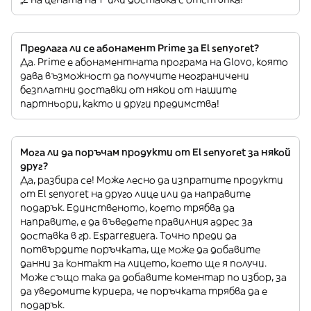
Предлага ли се абонамент Prime за El senyoret?
Да. Prime е абонаментната програма на Glovo, която
дава възможност да получите неограничени
безплатни доставки от някои от нашите
партньори, както и други предимства!
Мога ли да поръчам продукти от El senyoret за някой
друг?
Да, разбира се! Може лесно да изпратите продукти
от El senyoret на друго лице или да направите
подарък. Единственото, което трябва да
направите, е да въведете правилния адрес за
доставка в гр. Esparreguera. Точно преди да
потвърдите поръчката, ще може да добавите
данни за контакт на лицето, което ще я получи.
Може също така да добавите коментар по избор, за
да уведомите куриера, че поръчката трябва да е
подарък.