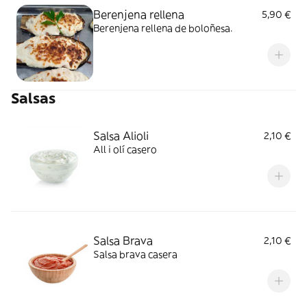
Berenjena rellena
5,90 €
Berenjena rellena de boloñesa.
Salsas
Salsa Alioli
2,10 €
All i olí casero
Salsa Brava
2,10 €
Salsa brava casera