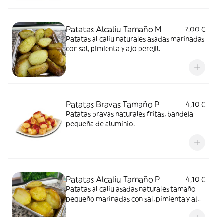
Patatas Alcaliu Tamaño M
7,00 €
Patatas al caliu naturales asadas marinadas
con sal, pimienta y ajo perejil.
Patatas Bravas Tamaño P
4,10 €
Patatas bravas naturales fritas, bandeja
pequeña de aluminio.
Patatas Alcaliu Tamaño P
4,10 €
Patatas al caliu asadas naturales tamaño
pequeño marinadas con sal, pimienta y ajo
perejil