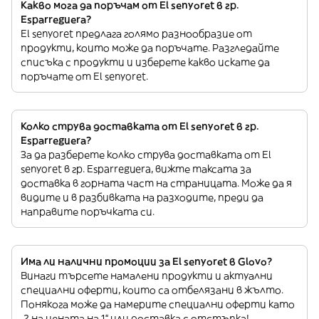
Какво мога да поръчам от El senyoret в гр.
Esparreguera?
El senyoret предлага голямо разнообразие от
продукти, които може да поръчате. Разгледайте
списъка с продукти и изберете какво искате да
поръчате от El senyoret.
Колко струва доставката от El senyoret в гр.
Esparreguera?
За да разберете колко струва доставката от El
senyoret в гр. Esparreguera, вижте таксата за
доставка в горната част на страницата. Може да я
видите и в разбивката на разходите, преди да
направите поръчката си.
Има ли налични промоции за El senyoret в Glovo?
Винаги търсете намалени продукти и актуални
специални оферти, които са отбелязани в жълто.
Понякога може да намерите специални оферти като
„2 на цената на 1“ или доставка с отстъпка!