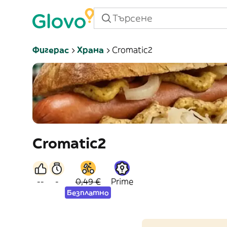
Фигерас
Храна
Cromatic2
Cromatic2
--
-
0,49 €
Prime
Безплатно