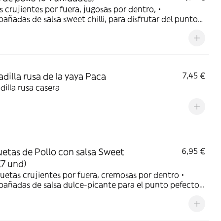
as crujientes por fuera, jugosas por dentro, •
ñadas de salsa sweet chilli, para disfrutar del punto
to del dulce-picante •Freidas es su punto para un
 unico
adilla rusa de la yaya Paca
7,45 €
dilla rusa casera
etas de Pollo con salsa Sweet
6,95 €
 (7 und)
uetas crujientes por fuera, cremosas por dentro •
añadas de salsa dulce-picante para el punto pefecto
bor