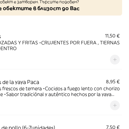
обект е затворен. Търсите подобен?
 обектите в близост до Вас
s
11,50 €
ZADAS Y FRITAS •CRUJIENTES POR FUERA , TIERNAS
DENTRO
s de la yaya Paca
8,95 €
s frescos de ternera •Cocidos a fuego lento con chorizo
e •Sabor tradiciónal y auténtico hechos por la yaya
 •Panecito rustico recien sacado del horno para juntar
s de pollo (6-7unidades)
7,50 €