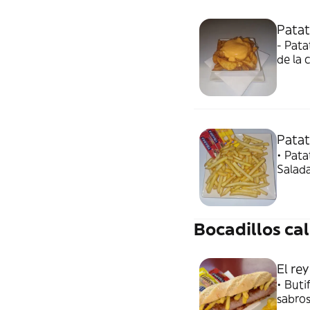
Patat
- Pata
de la 
Patat
• Pata
Salada
Bocadillos cal
El re
• Buti
sabros