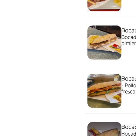
alioli
poquit
sabor
Bocad
Bocadi
pimien
Bocad
- Pollo jugoso y
fresca
fresco
Bocad
Bocad