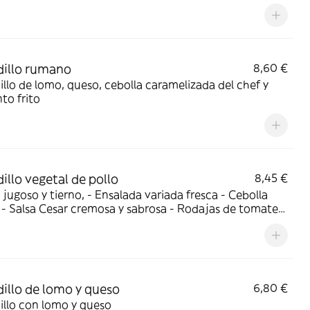
 cremoso y un toquezillo muy fino de mostaza • Y unas
as patatas fritas en el bocata para una mezcla de
es
illo rumano
8,60 €
llo de lomo, queso, cebolla caramelizada del chef y
to frito
illo vegetal de pollo
8,45 €
 tierno, - Ensalada variada fresca - Cebolla
 - Salsa Cesar cremosa y sabrosa - Rodajas de tomates
s y jugosos - Todo aliñado con aceite de oliva virgen
extra - Servido en pan rustico express
illo de lomo y queso
6,80 €
illo con lomo y queso