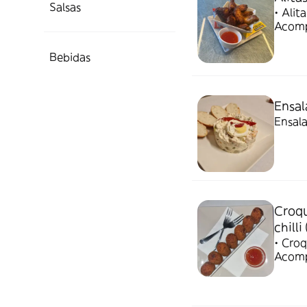
Salsas
• Alit
Acompa
perfec
sabor
Bebidas
Ensal
Ensala
Croqu
chilli
• Croq
Acomp
de sa