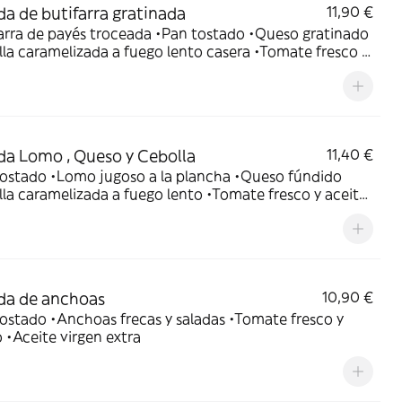
da de butifarra gratinada
11,90 €
ra de payés troceada •Pan tostado •Queso gratinado
la caramelizada a fuego lento casera •Tomate fresco y
va virgen extra• ¡Todo gratinado al horno para
ue crujiente y sabroso!
da Lomo , Queso y Cebolla
11,40 €
tostado •Lomo jugoso a la plancha •Queso fúndido
la caramelizada a fuego lento •Tomate fresco y aceite
va virgen extra • Todo gratinado al horno para un toque
nte
da de anchoas
10,90 €
ostado •Anchoas frecas y saladas •Tomate fresco y
 •Aceite virgen extra