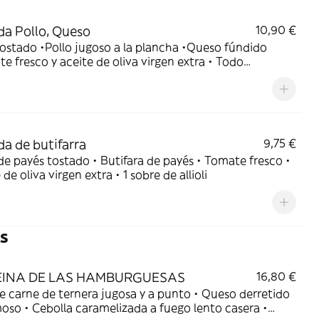
da Pollo, Queso
10,90 €
ostado •Pollo jugoso a la plancha •Queso fúndido
e fresco y aceite de oliva virgen extra • Todo
ado al horno para un toque crujiente
da de butifarra
9,75 €
de payés tostado • Butifara de payés • Tomate fresco •
 de oliva virgen extra • 1 sobre de allioli
s
EINA DE LAS HAMBURGUESAS
16,80 €
e carne de ternera jugosa y a punto • Queso derretido
oso • Cebolla caramelizada a fuego lento casera •