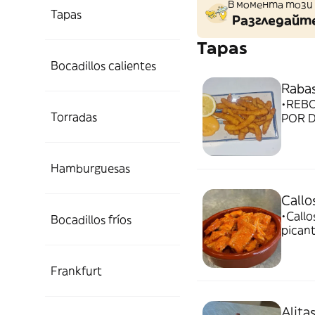
В момента този 
Tapas
Разгледайте
Tapas
Bocadillos calientes
Raba
•REBO
Torradas
POR 
Hamburguesas
Callo
•Callo
Bocadillos fríos
picant
Paca. •Con un toque picante que te hace volver a pedir
más...
Frankfurt
Alita