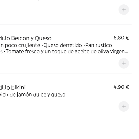
illo Beicon y Queso
6,80 €
crujiente •Queso derretido •Pan rustico
oliva virgen
illo bikini
4,90 €
ich de jamón dulce y queso