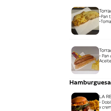
Torra
•Pan t
•Tomat
gratin
Torra
• Pan 
Aceite
Hamburguesa
LA R
• Dobl
y crem