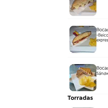
Bocad
•Beicon poco 
express •Tomate fresco y un toque de aceite de 
extra
Bocad
Sándw
Torradas