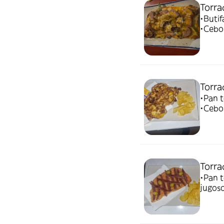
Torra
•Butifar
•Cebol
aceite de oli
un toq
Torra
•Pan 
•Cebol
de oli
crujie
Torra
•Pan t
jugoso