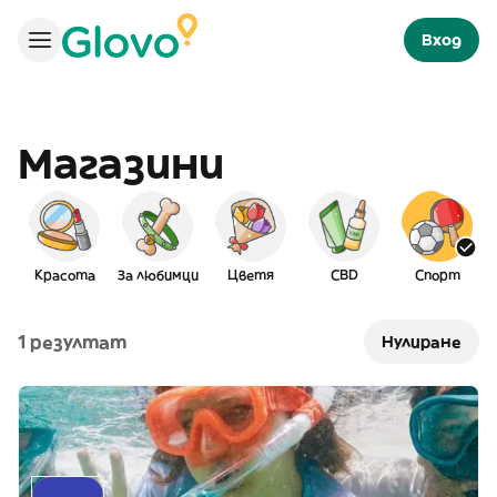
Вход
Магазини
Красота
За любимци
Цветя
CBD
Спорт
Е
1 резултат
Нулиране