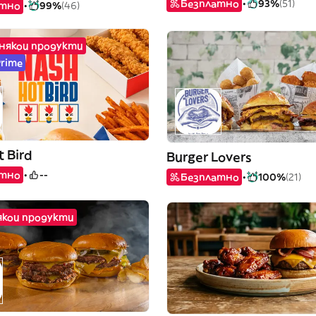
Безплатно
93%
(51)
атно
99%
(46)
 някои продукти
Prime
 Bird
Burger Lovers
атно
--
Безплатно
100%
(21)
някои продукти