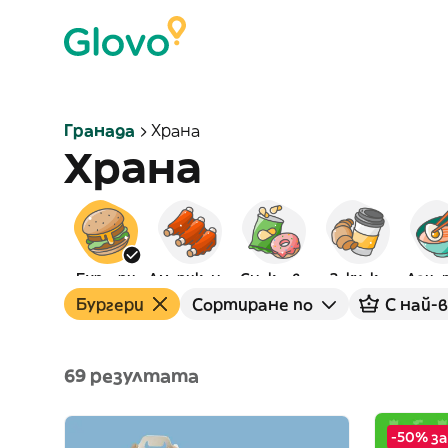
Гранада
Храна
Храна
Бургери
Американска
Снаксове
Закуска
Азиа
Бургери
Сортиране по
С най-
69 резултата
-50% за