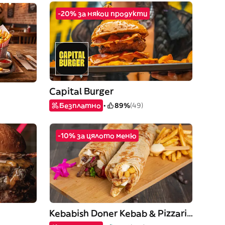
-20% за някои продукти
Capital Burger
Безплатно
89%
(49)
-10% за цялото меню
Kebabish Doner Kebab & Pizzaria (HALAL)