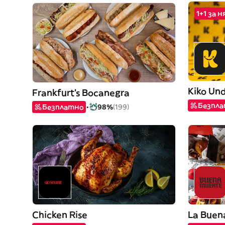
1+1 за 
Kiko Und
Frankfurt's Bocanegra
Безпл
Безплатно
98%
(199)
Chicken Rise
La Buen