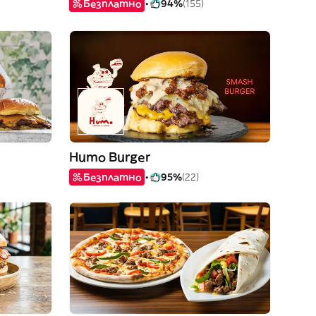
Безплатно
94%
(155)
Humo Burger
Безплатно
95%
(22)