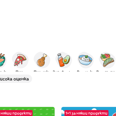
тска
Пица
Пилешко
Здравословна
Веганска
Вегет
висока оценка
 някои продукти
1+1 за някои продукти