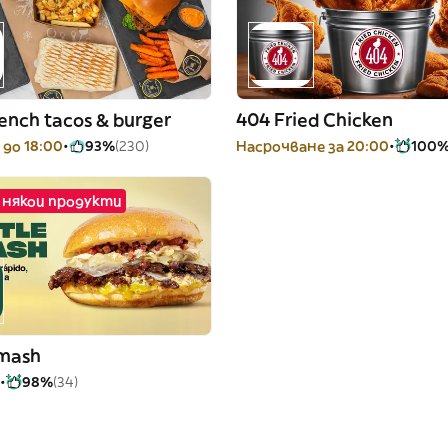
ench tacos & burger
404 Fried Chicken
до 18:00
93%
(230)
Насрочване за 20:00
100
 някои продукти
Smash
98%
(34)