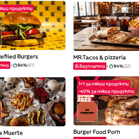
някои продукти
efiled Burgers
MR.Tacos & pizzeria
атно
94%
(61)
Безплатно
94%
(22)
1+1 за някои продукти
-40% за някои продукти
Burger Food Porn
a Muerte