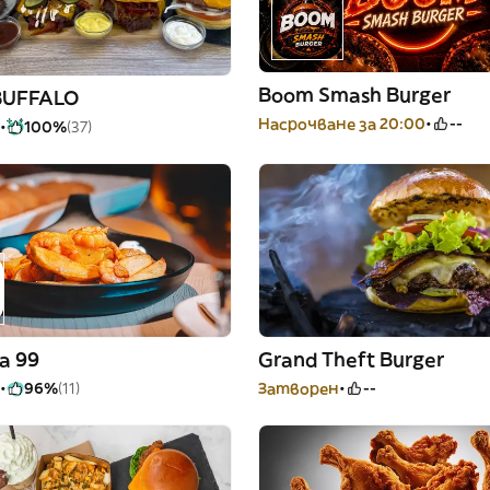
Boom Smash Burger
BUFFALO
Насрочване за 20:00
--
100%
(37)
a 99
Grand Theft Burger
96%
(11)
Затворен
--