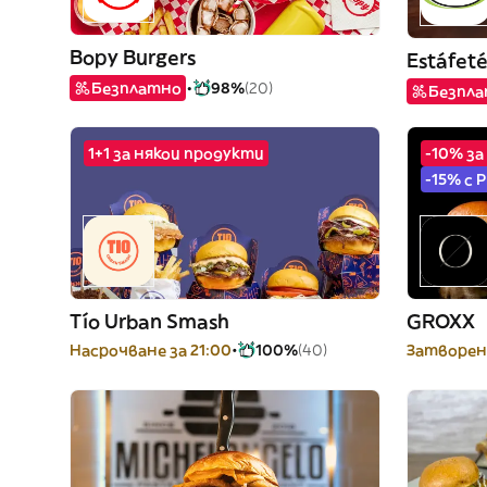
Bopy Burgers
Estáfet
Безплатно
98%
(20)
Безпл
1+1 за някои продукти
-10% за
-15% с 
Tío Urban Smash
GROXX
Насрочване за 21:00
100%
(40)
Затворен