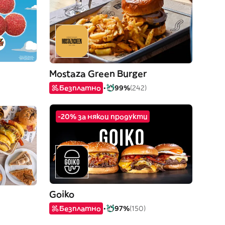
Mostaza Green Burger
Безплатно
99%
(242)
-20% за някои продукти
Goiko
Безплатно
97%
(150)