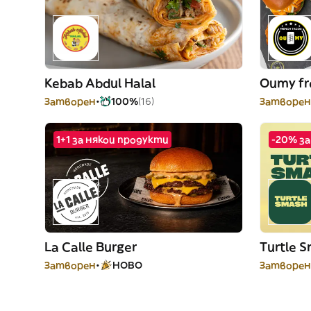
Kebab Abdul Halal
Oumy fr
Затворен
100%
(16)
Затворен 
1+1 за някои продукти
-20% за
La Calle Burger
Turtle 
Затворен
НОВО
Затворен