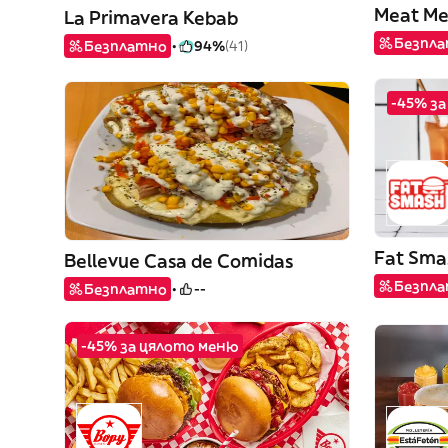
Meat M
La Primavera Kebab
Безпл
Безплатно
94%
(41)
-45% з
Fat Sma
Bellevue Casa de Comidas
Безпл
Безплатно
--
-45% за цялото меню