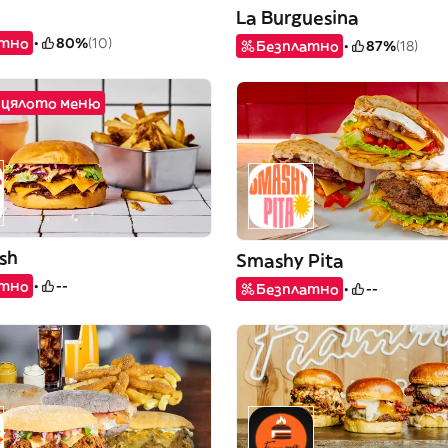
e
La Burguesina
атно
80%
(10)
Безплатно
87%
(18)
а цялото меню
sh
Smashy Pita
атно
--
Безплатно
--