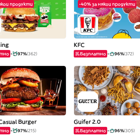
някои продукти
-40% за някои продукти
King
KFC
атно
97%
(362)
Безплатно
96%
(372)
Casual Burger
Guifer 2.0
атно
97%
(215)
Безплатно
96%
(305)