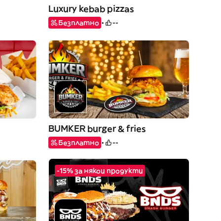
Luxury kebab pizzas
Безплатно
--
BUMKER burger & fries
Безплатно
--
-15% за някои продукти