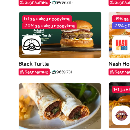
Безплатно
94%
(39)
Безпл
1+1 за някои продукти
-15% за
-20% за някои продукти
-25% с 
Black Turtle
Nash Hot
Безплатно
96%
(73)
Безпл
1+1 за 