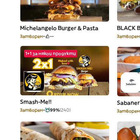
Michelangelo Burger & Pasta
BLACK 
Затворен
--
Затворен
1+1 за някои продукти
Smash-Me!!
Sabaner
Затворен
99%
(240)
Затворен