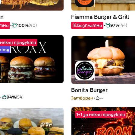
én
Fiamma Burger & Grill
атно
100%
(40)
Безплатно
97%
(44)
 някои продукти
Prime
Bonita Burger
94%
(54)
Затворен
--
1+1 за някои продукти