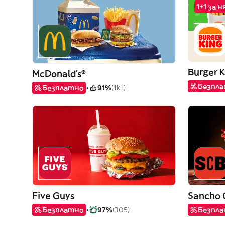
1+1 за 
Burger 
McDonald's®
Безпл
Безплатно
91%
(1k+)
Five Guys
Sancho 
Безплатно
97%
(305)
Безпл