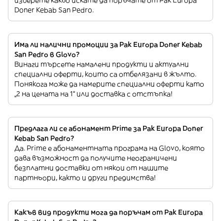
изберете какво искате да поръчате от Pak Europa
Doner Kebab San Pedro.
Има ли налични промоции за Pak Europa Doner Kebab
San Pedro в Glovo?
Винаги търсете намалени продукти и актуални
специални оферти, които са отбелязани в жълто.
Понякога може да намерите специални оферти като
„2 на цената на 1“ или доставка с отстъпка!
Предлага ли се абонамент Prime за Pak Europa Doner
Kebab San Pedro?
Да. Prime е абонаментната програма на Glovo, която
дава възможност да получите неограничени
безплатни доставки от някои от нашите
партньори, както и други предимства!
Какъв вид продукти мога да поръчам от Pak Europa