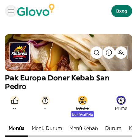
Вход
Pak Europa Doner Kebab San
Pedro
-
--
0,49 €
Prime
Безплатно
Menús
Menú Durum
Menú Kebab
Durum
Ke