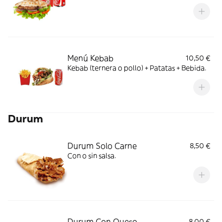
Menú Kebab
10,50 €
Kebab (ternera o pollo) + Patatas + Bebida.
Durum
Durum Solo Carne
8,50 €
Con o sin salsa.
Durum Con Queso
8,00 €