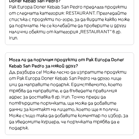
Doner Kebab San Pedro?
Pak Europa Doner Kebab San Pedro предлага продукти
от следната категория: RESTAURANT. Прегледайте
списъка с продукти по-горе, за да видите какво може
да поръчате. Не се колебайте да проверите и други
налични обекти от категория „RESTAURANT“ в гр.
Irun.
Мога ли да поръчам продукти от Pak Europa Doner
Kebab San Pedro за някой друг?
Да, разбира се! Може лесно да изпратите продукти
от Pak Europa Doner Kebab San Pedro на друго лице
или да направите подарък. Единственото, което
трябва да направите, е да въведете правилния
адрес за доставка в гр. Irun. Точно преди да
потвърдите поръчката, ще може да добавите
данни за контакт на лицето, което ще я получи.
Може също така да добавите коментар по избор, за
да уведомите куриера, че поръчката трябва да е
подарък.