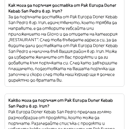
Как мога да поръчам доставка от Pak Europa Doner
Kebab San Pedro в гр. Irun?
За да поръчате доставка от Pak Europa Doner Kebab
San Pedro в гр. Irun, единственото, което трябва да
направите, е да отворите уебсайта или
приложението на Glovo и да отидете на категория
„RESTAURANT”. След това въведете адреса си, за да
видите дали доставката от Pak Europa Doner Kebab
San Pedro е налична във Вашия район в гр. Irun. Може
да изберете желаните от Вас продукти и да ги
добавите към поръчката си. След като завършите
плащането, подготовката на Вашата поръчка ще
започне и скоро след това наш куриер ще я донесе
директно до вратата Ви.
Какво мога да поръчам от Pak Europa Doner Kebab
San Pedro в гр. Irun?
Pak Europa Doner Kebab San Pedro предлага голямо
разнообразие от продукти, които може да
поръчате. Разгледайте списъка с продукти и