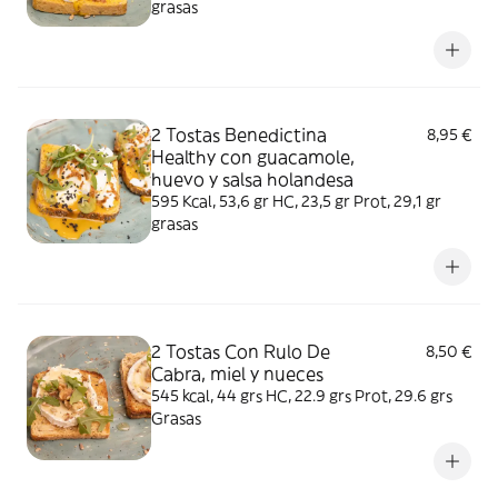
grasas
2 Tostas Benedictina
8,95 €
Healthy con guacamole,
huevo y salsa holandesa
595 Kcal, 53,6 gr HC, 23,5 gr Prot, 29,1 gr
grasas
2 Tostas Con Rulo De
8,50 €
Cabra, miel y nueces
545 kcal, 44 grs HC, 22.9 grs Prot, 29.6 grs
Grasas