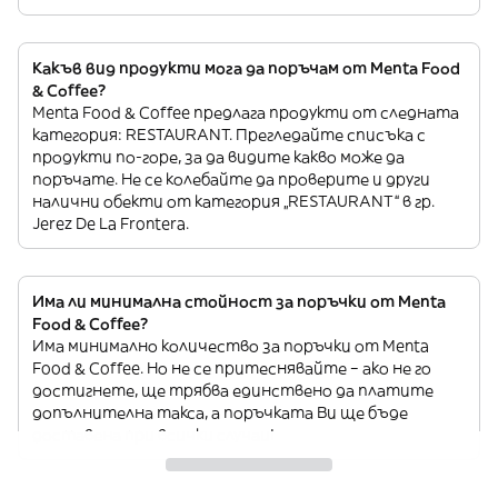
Какъв вид продукти мога да поръчам от Menta Food
& Coffee?
Menta Food & Coffee предлага продукти от следната
категория: RESTAURANT. Прегледайте списъка с
продукти по-горе, за да видите какво може да
поръчате. Не се колебайте да проверите и други
налични обекти от категория „RESTAURANT“ в гр.
Jerez De La Frontera.
Има ли минимална стойност за поръчки от Menta
Food & Coffee?
Има минимално количество за поръчки от Menta
Food & Coffee. Но не се притеснявайте – ако не го
достигнете, ще трябва единствено да платите
допълнителна такса, а поръчката Ви ще бъде
доставена при всички случаи!