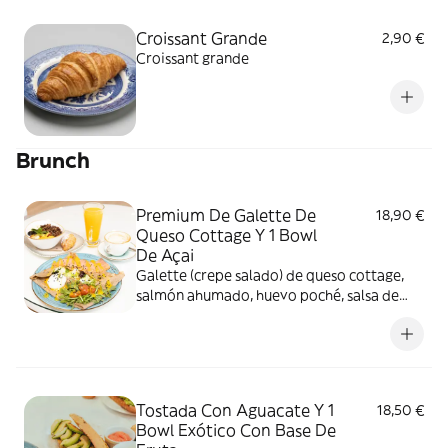
Croissant Grande
2,90 €
Croissant grande
Brunch
Premium De Galette De
18,90 €
Queso Cottage Y 1 Bowl
De Açai
Galette (crepe salado) de queso cottage,
salmón ahumado, huevo poché, salsa de
mango y rúcula y 1 bowl de açaí con muesli
sin azúcar, anacardos, mix de semillas y
fruta
Tostada Con Aguacate Y 1
18,50 €
Bowl Exótico Con Base De