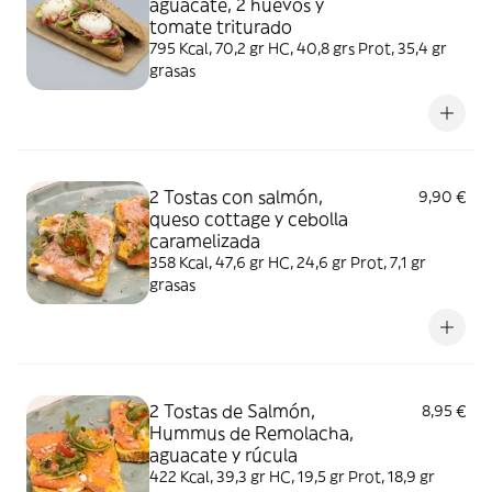
aguacate, 2 huevos y
tomate triturado
795 Kcal, 70,2 gr HC, 40,8 grs Prot, 35,4 gr
grasas
2 Tostas con salmón,
9,90 €
queso cottage y cebolla
caramelizada
358 Kcal, 47,6 gr HC, 24,6 gr Prot, 7,1 gr
grasas
2 Tostas de Salmón,
8,95 €
Hummus de Remolacha,
aguacate y rúcula
422 Kcal, 39,3 gr HC, 19,5 gr Prot, 18,9 gr