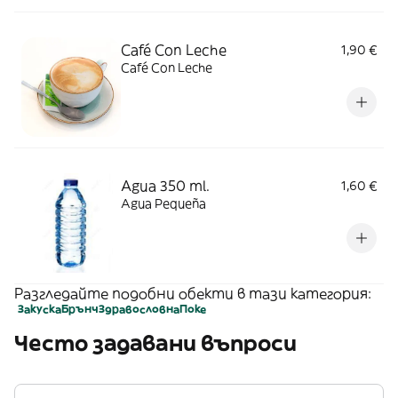
Café Con Leche
1,90 €
Café Con Leche
Agua 350 ml.
1,60 €
Agua Pequeña
Разгледайте подобни обекти в тази категория:
Закуска
Брънч
Здравословна
Поке
Често задавани въпроси