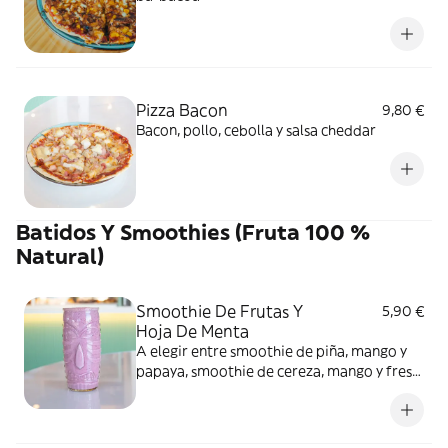
Pizza Bacon
9,80 €
Bacon, pollo, cebolla y salsa cheddar
Batidos Y Smoothies (Fruta 100 %
Natural)
Smoothie De Frutas Y
5,90 €
Hoja De Menta
A elegir entre smoothie de piña, mango y
papaya, smoothie de cereza, mango y fresa,
smoothie de melón, mango, piña y kiwi,
smoothie de plátano, piña y coco o
smoothie de sandía, mango, fresa y semilla