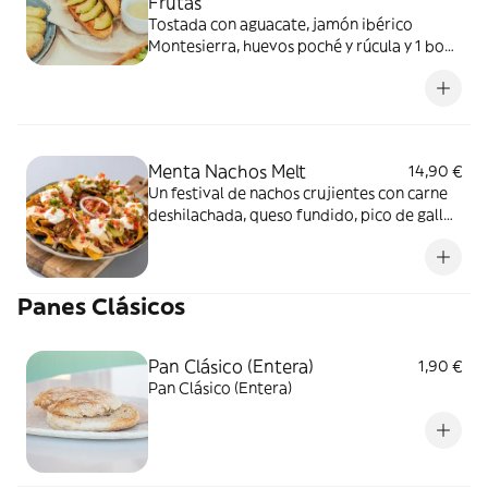
Frutas
Tostada con aguacate, jamón ibérico
Montesierra, huevos poché y rúcula y 1 bowl
exótico de yogur griego con base de frutas,
cereales de chocolate sin azúcar y semillas
Menta Nachos Melt
14,90 €
Un festival de nachos crujientes con carne
deshilachada, queso fundido, pico de gallo
y crema de aguacate, con la combinación
perfecta de queso cheddar y cottage, y un
toque de salsa mexicana
Panes Clásicos
Pan Clásico (Entera)
1,90 €
Pan Clásico (Entera)