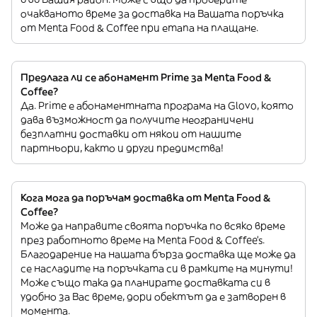
очакваното време за доставка на Вашата поръчка
от Menta Food & Coffee при етапа на плащане.
Предлага ли се абонамент Prime за Menta Food &
Coffee?
Да. Prime е абонаментната програма на Glovo, която
дава възможност да получите неограничени
безплатни доставки от някои от нашите
партньори, както и други предимства!
Кога мога да поръчам доставка от Menta Food &
Coffee?
Може да направите своята поръчка по всяко време
през работното време на Menta Food & Coffee’s.
Благодарение на нашата бърза доставка ще може да
се насладите на поръчката си в рамките на минути!
Може също така да планирате доставката си в
удобно за Вас време, дори обектът да е затворен в
момента.