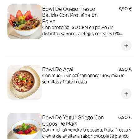
Bowl De Queso Fresco
8,90 €
Batido Con Proteína En
Polvo
Con proteína ISO CFM en polvo de
distintos sabores a elegir, cereales 0%
azúcar, fruta fresca, anacardos, crema de
avellana sabor chocolate blanco y semillas
de chía
Bowl De Açaí
8,90 €
Con muesli sin azúcar, anacardos, mix de
semillas y fruta fresca
Bowl De Yogur Griego Con
6,90 €
Copos De Maíz
Con miel, almendra troceada, fruta fresca y
crema de avellana sabor chocolate blanco