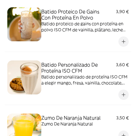
de chía
Batido Proteico De Gains
3,90 €
Con Proteína En Polvo
Batido proteico de gains con proteína en
polvo ISO CFM de vainilla, plátano, leche
semidesnatada, miel y canela
Batido Personalizado De
3,60 €
Proteína ISO CFM
Batido personalizado de proteína ISO CFM
a elegir mango, fresa, vainilla, chocolate,
cookies, grosella, piña colada o sandía y
distintos tipos de leche a elegir
Zumo De Naranja Natural
3,50 €
Zumo De Naranja Natural