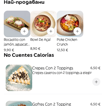
Най-продавани
Bocadillo con
Bowl De Açaí
Poke Chicken
jamón, aguacate,
Crunch
8,90 €
2 huevos y
9,90 €
12,50 €
tomate
No Cuentes Calorías
triturado
Crepes Con 2 Toppings
6,50 €
Crepes caseros con 2 toppings a elegir
Gofres Con 2 Topping
6,50 €