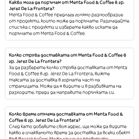
Какво мога да поръчам от Menta Food & Coffee в гр.
Jerez De La Frontera?
Menta Food & Coffee предлага голямо разнообразие
от продукти, които може да поръчате. Разгледайте
списъка с продукти и изберете какво искате да
поръчате от Menta Food & Coffee.
Колко струва доставката от Menta Food & Coffee в
гр. Jerez De La Frontera?
За да разберете колко струва доставката от Menta
Food & Coffee в гр. Jerez De La Frontera, вижте
таксата за доставка в горната част на
страницата. Може да я видите и в разбивката на
разходите, преди да направите поръчката си.
Колко време отнема доставката от Menta Food &
Coffee в гр. Jerez De La Frontera?
След като добавите своя адрес, ще може да видите
какво е очакваното време за доставка за всеки обект
във Вашия район. Може също да проверите