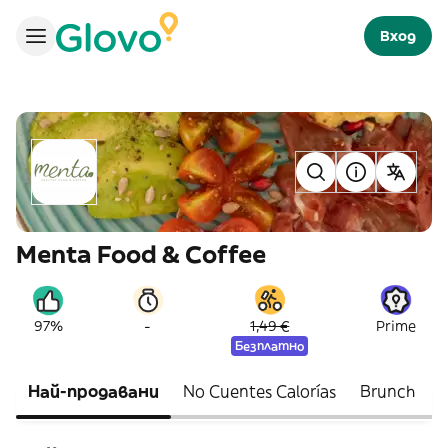
Вход
Menta Food & Coffee
-
97%
1,49 €
Prime
Безплатно
Най-продавани
No Cuentes Calorías
Brunch
P