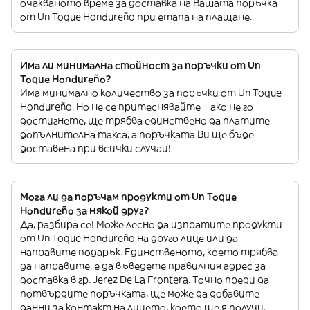
очакваното време за доставка на Вашата поръчка
от Un Toque Hondureño при етапа на плащане.
Има ли минимална стойност за поръчки от Un
Toque Hondureño?
Има минимално количество за поръчки от Un Toque
Hondureño. Но не се притеснявайте – ако не го
достигнете, ще трябва единствено да платите
допълнителна такса, а поръчката Ви ще бъде
доставена при всички случаи!
Мога ли да поръчам продукти от Un Toque
Hondureño за някой друг?
Да, разбира се! Може лесно да изпратите продукти
от Un Toque Hondureño на друго лице или да
направите подарък. Единственото, което трябва
да направите, е да въведете правилния адрес за
доставка в гр. Jerez De La Frontera. Точно преди да
потвърдите поръчката, ще може да добавите
данни за контакт на лицето, което ще я получи.