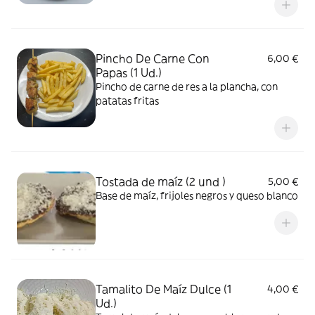
Pincho De Carne Con
6,00 €
Papas (1 Ud.)
Pincho de carne de res a la plancha, con
patatas fritas
Tostada de maíz (2 und )
5,00 €
Base de maíz, frijoles negros y queso blanco
Tamalito De Maíz Dulce (1
4,00 €
Ud.)