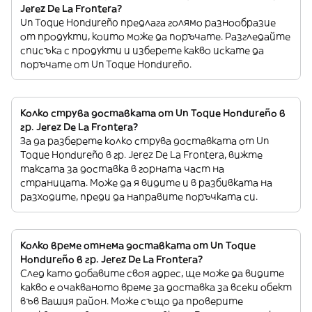
Jerez De La Frontera?
Un Toque Hondureño предлага голямо разнообразие
от продукти, които може да поръчате. Разгледайте
списъка с продукти и изберете какво искате да
поръчате от Un Toque Hondureño.
Колко струва доставката от Un Toque Hondureño в
гр. Jerez De La Frontera?
За да разберете колко струва доставката от Un
Toque Hondureño в гр. Jerez De La Frontera, вижте
таксата за доставка в горната част на
страницата. Може да я видите и в разбивката на
разходите, преди да направите поръчката си.
Колко време отнема доставката от Un Toque
Hondureño в гр. Jerez De La Frontera?
След като добавите своя адрес, ще може да видите
какво е очакваното време за доставка за всеки обект
във Вашия район. Може също да проверите