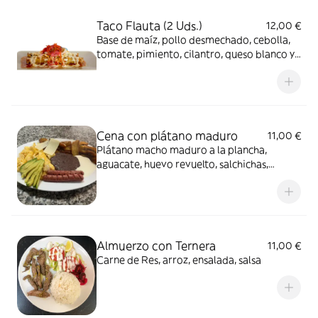
Taco Flauta (2 Uds.)
12,00 €
Base de maíz, pollo desmechado, cebolla,
tomate, pimiento, cilantro, queso blanco y
salsas
Cena con plátano maduro
11,00 €
Plátano macho maduro a la plancha,
aguacate, huevo revuelto, salchichas,
frijoles negros y queso blanco
Almuerzo con Ternera
11,00 €
Carne de Res, arroz, ensalada, salsa