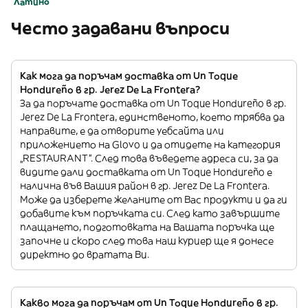
Латино
Често задавани въпроси
Как мога да поръчам доставка от Un Toque
Hondureño в гр. Jerez De La Frontera?
За да поръчате доставка от Un Toque Hondureño в гр.
Jerez De La Frontera, единственото, което трябва да
направите, е да отворите уебсайта или
приложението на Glovo и да отидете на категория
„RESTAURANT”. След това въведете адреса си, за да
видите дали доставката от Un Toque Hondureño е
налична във Вашия район в гр. Jerez De La Frontera.
Може да изберете желаните от Вас продукти и да ги
добавите към поръчката си. След като завършите
плащането, подготовката на Вашата поръчка ще
започне и скоро след това наш куриер ще я донесе
директно до вратата Ви.
Какво мога да поръчам от Un Toque Hondureño в гр.