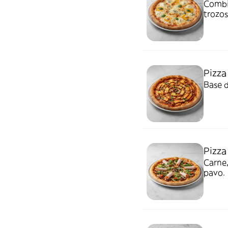
Combin
trozos
Pizza
Base d
Pizz
Carne,
pavo.