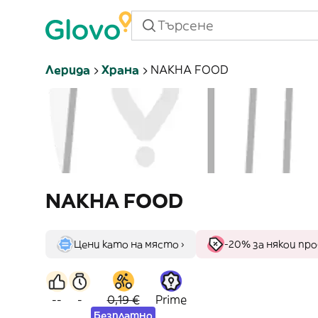
Лерида
Храна
NAKHA FOOD
NAKHA FOOD
Цени като на място ›
-20% за някои пр
--
-
0,19 €
Prime
Безплатно