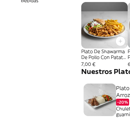
Bebidas
Plato De Shawarma
De Pollo Con Patatas
Fritas
7,00 €
Nuestros Plat
Plato
Arroz
-20%
Chulet
guarni