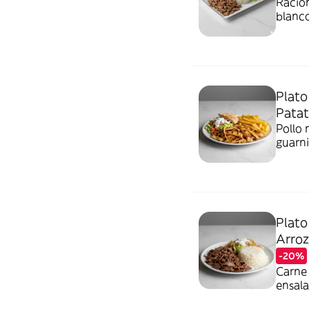
Racion
blanco
Plato
Patat
Pollo 
guarni
Plato
Arroz
-20%
Carne 
ensala