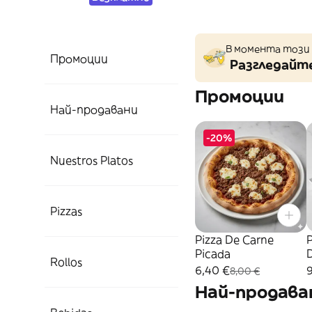
В момента този 
Промоции
Разгледайте
Промоции
Най-продавани
-20%
Nuestros Platos
Pizzas
Pizza De Carne
P
Picada
Rollos
6,40 €
8,00 €
Най-продава