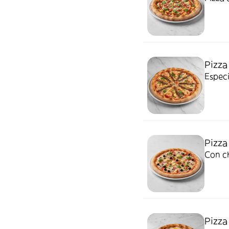
Pizz
Especi
Pizza
Con ch
Pizza