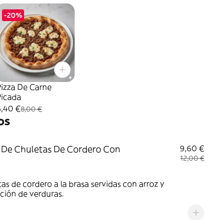
-20%
Pizza De Carne
Picada
6,40 €
8,00 €
os
 De Chuletas De Cordero Con
9,60 €
12,00 €
as de cordero a la brasa servidas con arroz y
ción de verduras.