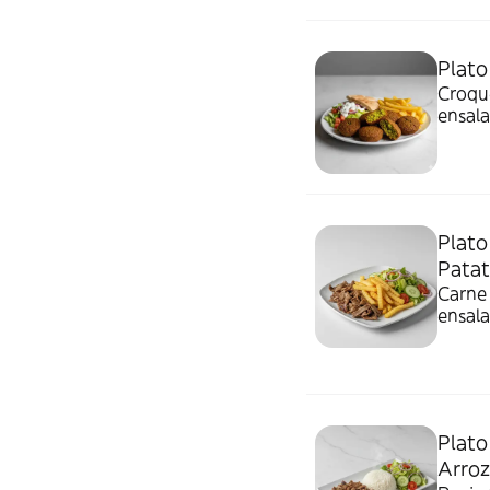
Plato
Croque
ensala
Plato
Patat
Carne 
ensala
Plato
Arroz