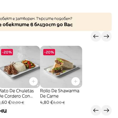
обект е затворен. Търсите подобен?
 обектите в близост до Вас
-20%
-20%
lato De Chuletas
Rollo De Shawarma
De Cordero Con
De Carne
Arroz
9,60 €
4,80 €
12,00 €
6,00 €
ни