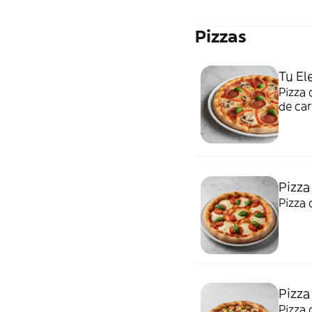
Pizzas
Tu El
Pizza 
de car
Pizza
Pizza 
Pizza
Pizza 