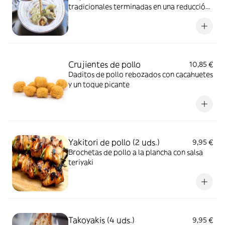
tradicionales terminadas en una reducción
de caldo de pollo
Crujientes de pollo
10,85 €
Daditos de pollo rebozados con cacahuetes
y un toque picante
Yakitori de pollo (2 uds.)
9,95 €
Brochetas de pollo a la plancha con salsa
teriyaki
Takoyakis (4 uds.)
9,95 €