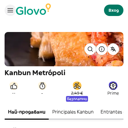
Вход
Kanbun Metrópoli
-
--
2,49 €
Prime
Безплатно
Най-продавани
Principales Kanbun
Entrantes ca