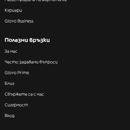
Куриери
Glovo Business
Полезни връзки
За нас
Често задавани въпроси
Glovo Prime
Блог
Свържете се с нас
Сигурност
Вход