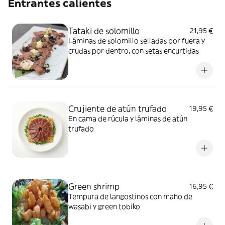
Entrantes calientes
Tataki de solomillo
21,95 €
Láminas de solomillo selladas por fuera y
crudas por dentro, con setas encurtidas
Crujiente de atún trufado
19,95 €
En cama de rúcula y láminas de atún
trufado
Green shrimp
16,95 €
Tempura de langostinos con maho de
wasabi y green tobiko