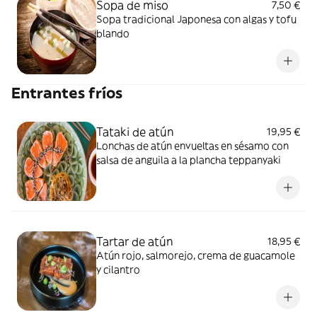
Sopa de miso
7,50 €
Sopa tradicional Japonesa con algas y tofu
blando
Entrantes fríos
Tataki de atún
19,95 €
Lonchas de atún envueltas en sésamo con
salsa de anguila a la plancha teppanyaki
Tartar de atún
18,95 €
Atún rojo, salmorejo, crema de guacamole
y cilantro