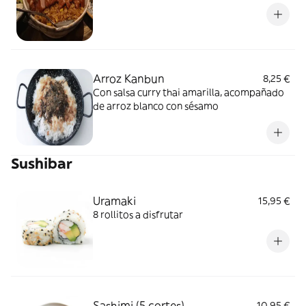
Arroz Kanbun
8,25 €
Con salsa curry thai amarilla, acompañado
de arroz blanco con sésamo
Sushibar
Uramaki
15,95 €
8 rollitos a disfrutar
Sashimi (5 cortes)
10,95 €