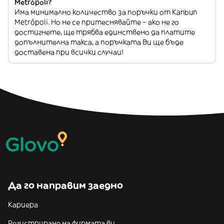
Metrópoli?
Има минимално количество за поръчки от Kanbun
Metrópoli. Но не се притеснявайте – ако не го
достигнете, ще трябва единствено да платите
допълнителна такса, а поръчката Ви ще бъде
доставена при всички случаи!
Да го направим заедно
Кариера
Регистриране на фирмата ви