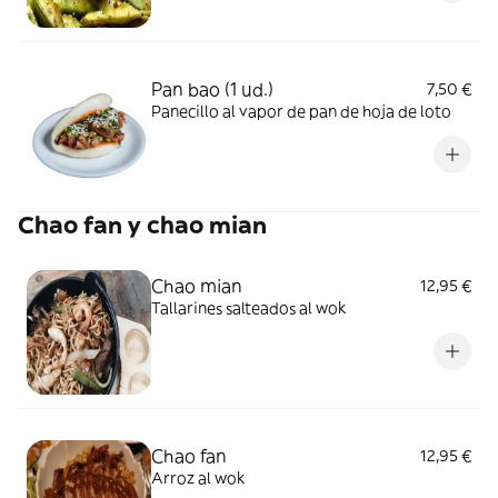
Pan bao (1 ud.)
7,50 €
Panecillo al vapor de pan de hoja de loto
Chao fan y chao mian
Chao mian
12,95 €
Tallarines salteados al wok
Chao fan
12,95 €
Arroz al wok