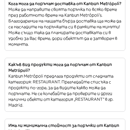
Кога мога да поръчам доставка от Kanbun Metrópoli?
Може да направите своята поръчка по всяко време
през работното време на Kanbun Metrópoli’s.
Благодарение на нашата бърза доставка ще може да
се насладите на поръчката си в рамките на минути!
Може също така да планирате доставката си в
удобно за Вас време, дори обектът да е затворен в
момента.
Какъв вид продукти мога да поръчам от Kanbun
Metrópoli?
Kanbun Metrópoli предлага продукти от следната
категория: RESTAURANT. Прегледайте списъка с
продукти по-горе, за да видите какво може да
поръчате. Не се колебайте да проверите и други
налични обекти от категория „RESTAURANT“ в гр.
Madrid.
Има ли минимална стойност за поръчки от Kanbun