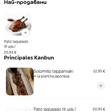
Най-продавани
Pato laqueado
(6 uds.)
20,95 €
Principales Kanbun
Solomillo teppanyaki
22,95 €
A la plancha japonesa
Pato laqueado (6 uds.)
20,95 €