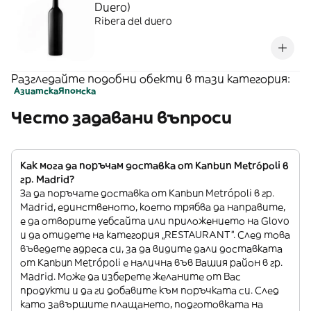
Duero)
Ribera del duero
Разгледайте подобни обекти в тази категория:
Азиатска
Японска
Често задавани въпроси
Как мога да поръчам доставка от Kanbun Metrópoli в
гр. Madrid?
За да поръчате доставка от Kanbun Metrópoli в гр.
Madrid, единственото, което трябва да направите,
е да отворите уебсайта или приложението на Glovo
и да отидете на категория „RESTAURANT”. След това
въведете адреса си, за да видите дали доставката
от Kanbun Metrópoli е налична във Вашия район в гр.
Madrid. Може да изберете желаните от Вас
продукти и да ги добавите към поръчката си. След
като завършите плащането, подготовката на