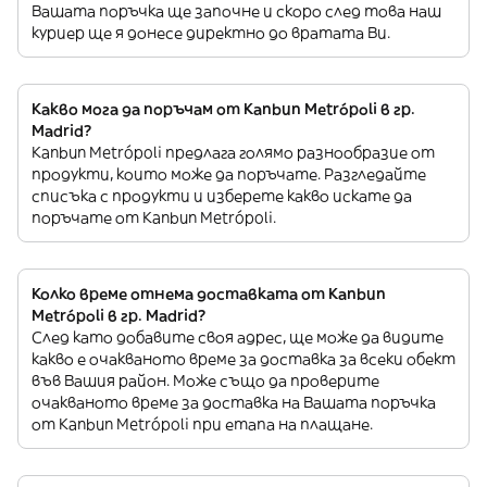
Вашата поръчка ще започне и скоро след това наш
куриер ще я донесе директно до вратата Ви.
Какво мога да поръчам от Kanbun Metrópoli в гр.
Madrid?
Kanbun Metrópoli предлага голямо разнообразие от
продукти, които може да поръчате. Разгледайте
списъка с продукти и изберете какво искате да
поръчате от Kanbun Metrópoli.
Колко време отнема доставката от Kanbun
Metrópoli в гр. Madrid?
След като добавите своя адрес, ще може да видите
какво е очакваното време за доставка за всеки обект
във Вашия район. Може също да проверите
очакваното време за доставка на Вашата поръчка
от Kanbun Metrópoli при етапа на плащане.