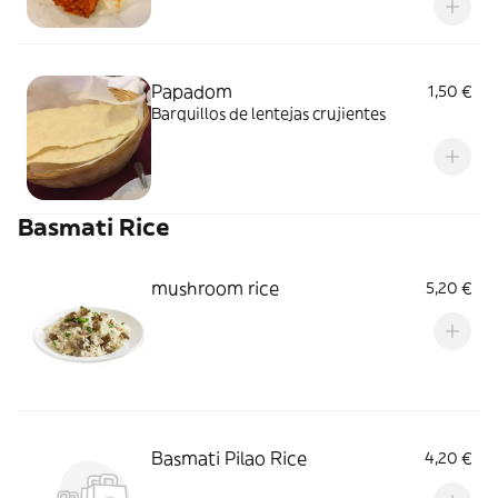
Papadom
1,50 €
Barquillos de lentejas crujientes
Basmati Rice
mushroom rice
5,20 €
Basmati Pilao Rice
4,20 €