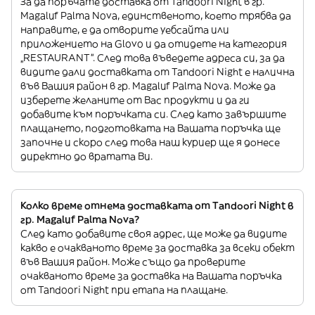
За да поръчате доставка от Tandoori Night в гр.
Magaluf Palma Nova, единственото, което трябва да
направите, е да отворите уебсайта или
приложението на Glovo и да отидете на категория
„RESTAURANT”. След това въведете адреса си, за да
видите дали доставката от Tandoori Night е налична
във Вашия район в гр. Magaluf Palma Nova. Може да
изберете желаните от Вас продукти и да ги
добавите към поръчката си. След като завършите
плащането, подготовката на Вашата поръчка ще
започне и скоро след това наш куриер ще я донесе
директно до вратата Ви.
Колко време отнема доставката от Tandoori Night в
гр. Magaluf Palma Nova?
След като добавите своя адрес, ще може да видите
какво е очакваното време за доставка за всеки обект
във Вашия район. Може също да проверите
очакваното време за доставка на Вашата поръчка
от Tandoori Night при етапа на плащане.