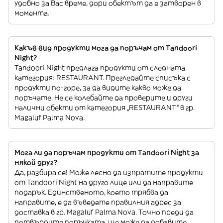
удобно за Вас време, дори обектът да е затворен в
момента.
Какъв вид продукти мога да поръчам от Tandoori
Night?
Tandoori Night предлага продукти от следната
категория: RESTAURANT. Прегледайте списъка с
продукти по-горе, за да видите какво може да
поръчате. Не се колебайте да проверите и други
налични обекти от категория „RESTAURANT“ в гр.
Magaluf Palma Nova.
Мога ли да поръчам продукти от Tandoori Night за
някой друг?
Да, разбира се! Може лесно да изпратите продукти
от Tandoori Night на друго лице или да направите
подарък. Единственото, което трябва да
направите, е да въведете правилния адрес за
доставка в гр. Magaluf Palma Nova. Точно преди да
потвърдите поръчката, ще може да добавите