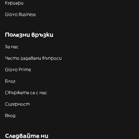
Куриери
Glovo Business
Полезни връзки
За нас
Често задавани въпроси
Glovo Prime
Блог
Свържете се с нас
Сигурност
Вход
Следвайте ни