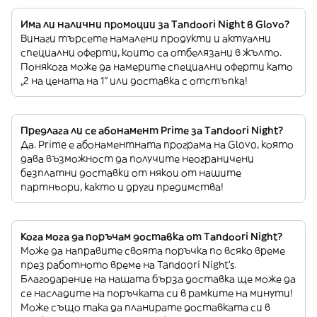
Има ли налични промоции за Tandoori Night в Glovo?
Винаги търсете намалени продукти и актуални
специални оферти, които са отбелязани в жълто.
Понякога може да намерите специални оферти като
„2 на цената на 1“ или доставка с отстъпка!
Предлага ли се абонамент Prime за Tandoori Night?
Да. Prime е абонаментната програма на Glovo, която
дава възможност да получите неограничени
безплатни доставки от някои от нашите
партньори, както и други предимства!
Кога мога да поръчам доставка от Tandoori Night?
Може да направите своята поръчка по всяко време
през работното време на Tandoori Night’s.
Благодарение на нашата бърза доставка ще може да
се насладите на поръчката си в рамките на минути!
Може също така да планирате доставката си в