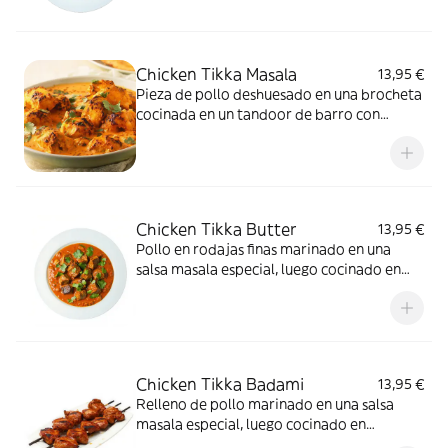
Chicken Tikka Masala
13,95 €
Pieza de pollo deshuesado en una brocheta
cocinada en un tandoor de barro con
especial de especias y hierbas
Chicken Tikka Butter
13,95 €
Pollo en rodajas finas marinado en una
salsa masala especial, luego cocinado en
mantequilla, ajo, tomates, gringer y una
selección de hierbas, un plato suave
Chicken Tikka Badami
13,95 €
Relleno de pollo marinado en una salsa
masala especial, luego cocinado en
mantequilla, crema fresca y almendras