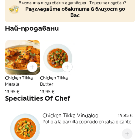
В момента този обект е затворен. Търсите подобен?
Разгледайте обектите в близост до
Вас
Най-продавани
Chicken Tikka
Chicken Tikka
Masala
Butter
13,95 €
13,95 €
Specialities Of Chef
Chicken Tikka Vindaloo
14,95 €
Pollo a la parrilla cocinado en salsa picante