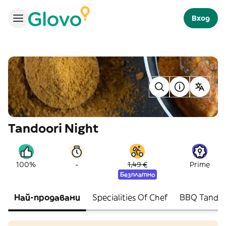
Вход
Tandoori Night
-
100%
1,49 €
Prime
Безплатно
Най-продавани
Specialities Of Chef
BBQ Tandoor