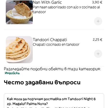
Nan With Garlic
3,90 €
Pan naan saborizado con ajo y cocinado al
tandoor
Tandoori Chappati
2,25 €
Chapati cocinado en tandoor
Разгледайте подобни обекти в тази категория:
Индийскa
Често задавани въпроси
Как мога да поръчам доставка от Tandoori Night в
гр. Magaluf Palma Nova?