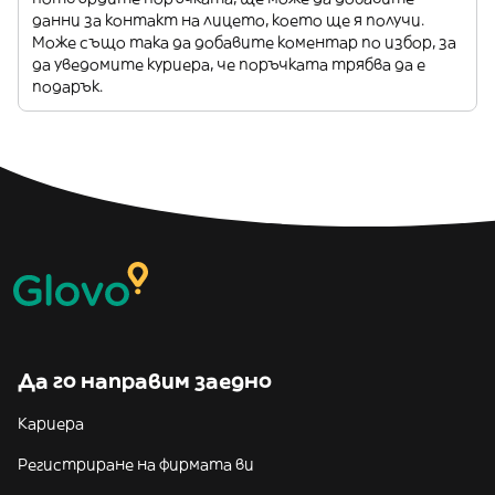
данни за контакт на лицето, което ще я получи.
Може също така да добавите коментар по избор, за
да уведомите куриера, че поръчката трябва да е
подарък.
Да го направим заедно
Кариера
Регистриране на фирмата ви