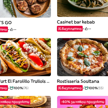
Casinet bar kebab
'S GO
Безплатно
--
атно
--
Frankfurt El Farolillo Trullols Parc
Rostisseria Soultana
атно
100%
(76)
Безплатно
100%
(55)
 някои продукти
-60% за някои продукти