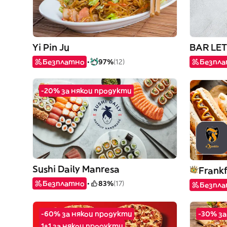
Yi Pin Ju
BAR LET
Безплатно
97%
(12)
Безпл
-20% за някои продукти
Sushi Daily Manresa
Безплатно
83%
(17)
Безпл
-60% за някои продукти
-30% за
1+1 за някои продукти