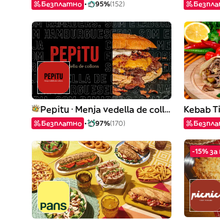
Безплатно
95%
(152)
Безпл
Pepitu · Menja vedella de collons
Kebab T
Безплатно
97%
(170)
Безпл
-15% за