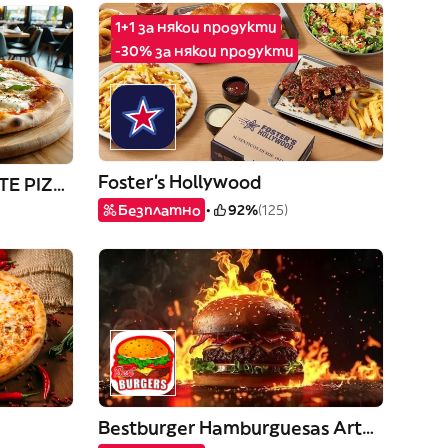
1+1 за някои продукти
-30% за някои продукти
Foster's Hollywood
BUONI AMICI RISTORANTE PIZZERIA
Безплатно
92%
(125)
Bestburger Hamburguesas Artesanales