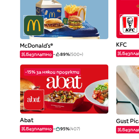
KFC
McDonald's®
Безпл
Безплатно
89%
(500+)
-15% за някои продукти
Abat
Gust Pi
Безплатно
95%
(407)
Безпл