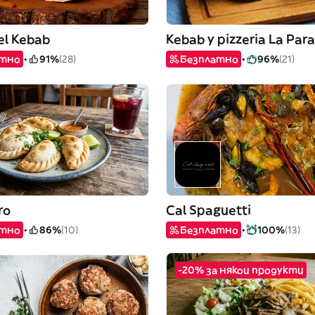
el Kebab
Kebab y pizzeria La Par
атно
91%
(28)
Безплатно
96%
(21)
ro
Cal Spaguetti
атно
86%
(10)
Безплатно
100%
(13)
-20% за някои продукти