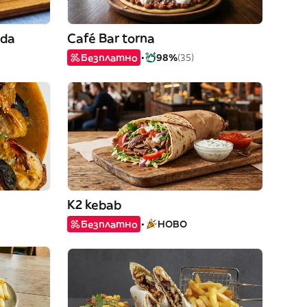
ada
Café Bar torna
Безплатно
98%
(35)
K2 kebab
Безплатно
НОВО