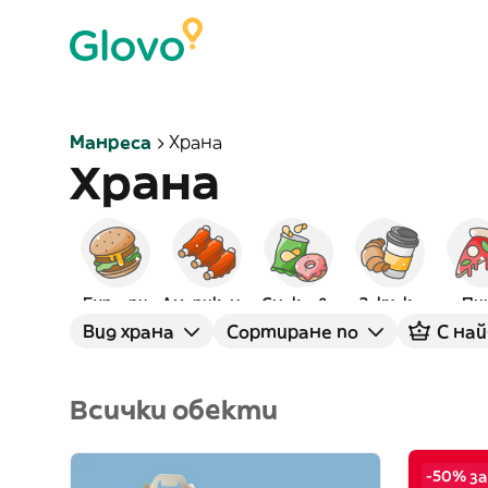
Манреса
Храна
Храна
Бургери
Американска
Снаксове
Закуска
Пи
Вид храна
Сортиране по
С най
Всички обекти
-50% за