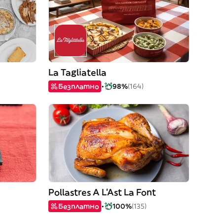
La Tagliatella
Безплатно
98%
(164)
Pollastres A L'Ast La Font
Безплатно
100%
(135)