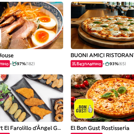
House
атно
97%
(182)
Безплатно
93%
(65)
Frankfurt El Farolillo d'Àngel Guimerà
El Bon Gust Rostisseria