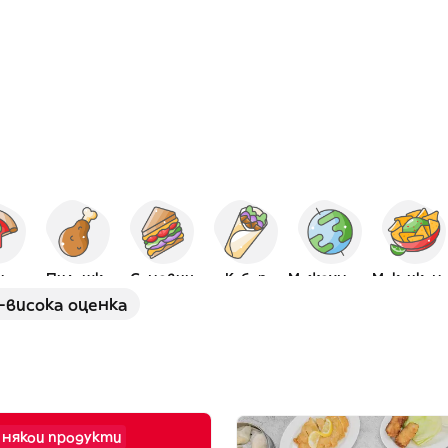
ца
Пилешко
Сандвич
Кебап
Международна
Мексика
-висока оценка
 някои продукти