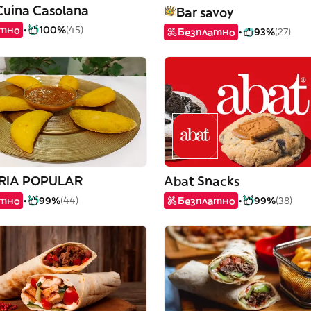
 Cuina Casolana
Bar savoy
атно
100%
(45)
Безплатно
93%
(27)
RIA POPULAR
Abat Snacks
атно
99%
(44)
Безплатно
99%
(38)