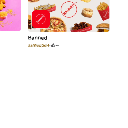
Banned
Затворен
--