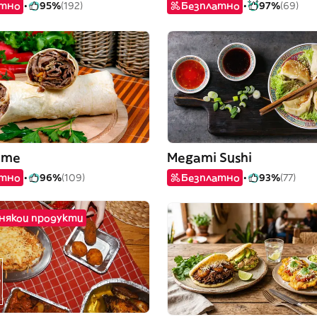
атно
95%
(192)
Безплатно
97%
(69)
ime
Megami Sushi
атно
96%
(109)
Безплатно
93%
(77)
 някои продукти