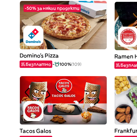
-50% за някои продукти
Domino's Pizza
Ramen 
Безплатно
100%
(109)
Безпл
Tacos Galos