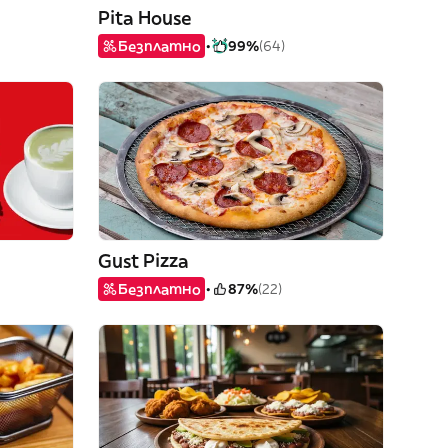
Pita House
Безплатно
99%
(64)
Gust Pizza
Безплатно
87%
(22)