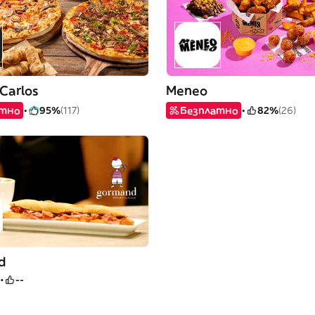
 Carlos
Meneo
атно
95%
(117)
Безплатно
82%
(26)
d
--