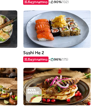
Безплатно
90%
(132)
Sushi He 2
Безплатно
96%
(175)