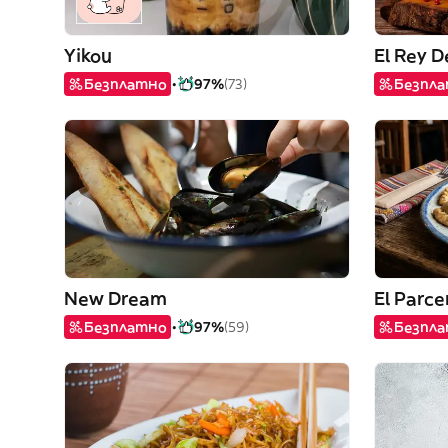
Yikou
El Rey D
Безплатно
97%
(73)
Безпл
New Dream
El Parce
Безплатно
97%
(59)
Безпл