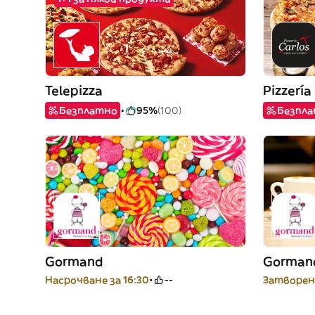
Telepizza
Pizzería
Безплатно
95%
(100)
Безпл
Gormand
Gorman
Насрочване за 16:30
--
Затворен