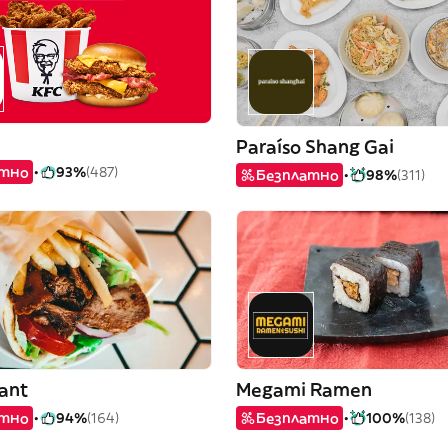
Paraíso Shang Gai
атно
93%
(487)
Безплатно
98%
(311)
cant
Megami Ramen
атно
94%
(164)
Безплатно
100%
(138)