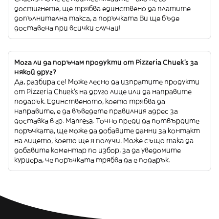
достигнете, ще трябва единствено да платите
допълнителна такса, а поръчката Ви ще бъде
доставена при всички случаи!
Мога ли да поръчам продукти от Pizzeria Chuek's за
някой друг?
Да, разбира се! Може лесно да изпратите продукти
от Pizzeria Chuek's на друго лице или да направите
подарък. Единственото, което трябва да
направите, е да въведете правилния адрес за
доставка в гр. Manresa. Точно преди да потвърдите
поръчката, ще може да добавите данни за контакт
на лицето, което ще я получи. Може също така да
добавите коментар по избор, за да уведомите
куриера, че поръчката трябва да е подарък.