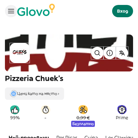
Вход
Pizzeria Chuek's
Цени като на място ›
-
99%
0,99 €
Prime
Безплатно
Най-продавани
Per Picar
Cuina
Les Classique