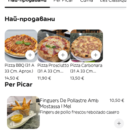
Най-продавани
Pizza BBQ (31 A
Pizza Prosciutto
Pizza Carbonara
33 Cm. Aprox.)
(31 A 33 Cm.
(31 A 33 Cm.
Aprox.)
Aprox.)
14,50 €
11,90 €
13,50 €
Per Picar
Finguers De Pollastre Amb
10,50 €
Mostassa I Mel
Fingers de pollo frescos rebozado casero