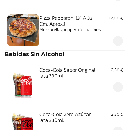
Pizza Pepperoni (31 A 33
12,00 €
Cm. Aprox.)
Mozzarella, pepperoni i parmesà
Bebidas Sin Alcohol
Coca-Cola Sabor Original
2,50 €
lata 330ml.
Coca-Cola Zero Azúcar
2,50 €
lata 330ml.