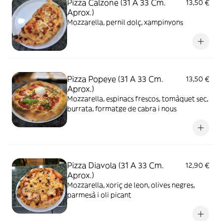
Pizza Calzone (31 A 33 Cm.
13,50 €
Aprox.)
Mozzarella, pernil dolç, xampinyons
Pizza Popeye (31 A 33 Cm.
13,50 €
Aprox.)
Mozzarella, espinacs frescos, tomàquet sec,
burrata, formatge de cabra i nous
Pizza Diavola (31 A 33 Cm.
12,90 €
Aprox.)
Mozzarella, xoriç de leon, olives negres,
parmesà i oli picant