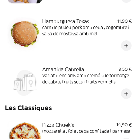
Hamburguesa Texas
11,90 €
carn de pulled pork amb ceba , cogombre i
salsa de mostassa amb mel
Amanida Cabrella
9,50 €
Variat d'enciams amb cremós de formatge
de cabra, fruits secs i fruits vermells
Les Classiques
Pizza Chuek's
14,90 €
mozzarella , foie , ceba confitada i parmesa