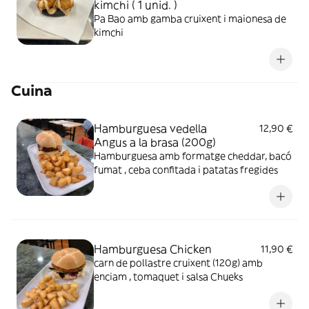
kimchi ( 1 unid. )
Pa Bao amb gamba cruixent i maionesa de
kimchi
Cuina
Hamburguesa vedella
12,90 €
Angus a la brasa (200g)
Hamburguesa amb formatge cheddar, bacó
fumat , ceba confitada i patatas fregides
Hamburguesa Chicken
11,90 €
carn de pollastre cruixent (120g) amb
enciam , tomaquet i salsa Chueks