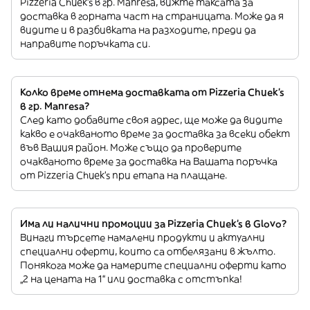
Pizzeria Chuek's в гр. Manresa, вижте таксата за
доставка в горната част на страницата. Може да я
видите и в разбивката на разходите, преди да
направите поръчката си.
Колко време отнема доставката от Pizzeria Chuek's
в гр. Manresa?
След като добавите своя адрес, ще може да видите
какво е очакваното време за доставка за всеки обект
във Вашия район. Може също да проверите
очакваното време за доставка на Вашата поръчка
от Pizzeria Chuek's при етапа на плащане.
Има ли налични промоции за Pizzeria Chuek's в Glovo?
Винаги търсете намалени продукти и актуални
специални оферти, които са отбелязани в жълто.
Понякога може да намерите специални оферти като
„2 на цената на 1“ или доставка с отстъпка!