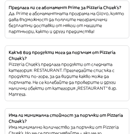
Предлага ли се абонамент Prime за Pizzeria Chuek's?
Да. Prime е абонаментната програма на Glovo, която
дава възможност да получите неограничени
безплатни доставки от някои от нашите
партньори, както и други предимства!
Какъв вид продукти мога да поръчам от Pizzeria
Chuek's?
Pizzeria Chuek's предлага продукти от следната
категория: RESTAURANT. Прегледайте списъка с
продукти по-горе, за да видите какво може да
поръчате. Не се колебайте да проверите и други
налични обекти от категория „RESTAURANT“ в гр.
Manresa.
Има ли минимална стойност за поръчки от Pizzeria
Chuek's?
Има минимално количество за поръчки от Pizzeria
Chuek's. Но не се притеснявайте – ако не го